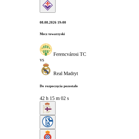
08.08.2026 19:00
Mecz towarzyski
Ferencvárosi TC
vs
Real Madryt
Do rozpoczęcia pozostało
42
h
15
m
01
s