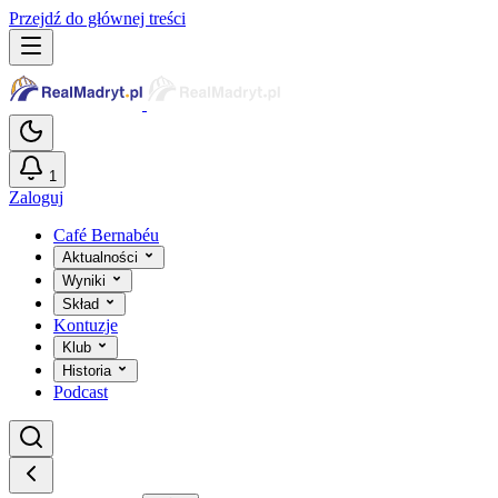
Przejdź do głównej treści
1
Zaloguj
Café Bernabéu
Aktualności
Wyniki
Skład
Kontuzje
Klub
Historia
Podcast