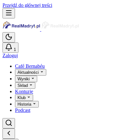
Przejdź do głównej treści
1
Zaloguj
Café Bernabéu
Aktualności
Wyniki
Skład
Kontuzje
Klub
Historia
Podcast