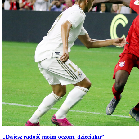
„Dajesz radość moim oczom, dzieciaku”