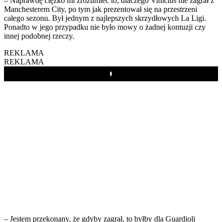
– Naprawdę ciężko mi zrozumieć to, dlaczego Vinícius nie zagrał z
Manchesterem City, po tym jak prezentował się na przestrzeni
całego sezonu. Był jednym z najlepszych skrzydłowych La Ligi.
Ponadto w jego przypadku nie było mowy o żadnej kontuzji czy
innej podobnej rzeczy.
REKLAMA
REKLAMA
Play
– Jestem przekonany, że gdyby zagrał, to byłby dla Guardioli