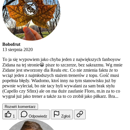
Bobofrut
13 sierpnia 2020
To ja się wypowiem jako chyba jeden z największych fanboyow
Zidana na tej stronie😀 pisze to szczerze, bez sakrazmu. Wg mnie
Zidane jest stworzony dla Realu etc. Co nie zmienia faktu że to
wciąż jeden z najmłodszych stażem trenerów z topu. Gość musi
popełnia błędy. Wiadomo, ktoś inny na tym stanowisku już by
pewnie wyleciał, bo nie tacy byli wywalani za sam brak stylu
(Capello czy Sfinx) ale on ma duże zaufanie Floro, m.in za to co
wygrał już jako trener a także za to co zrobił jako piłkarz. Bra...
Rozwiń komentarz
1
Odpowiedz
Zgłoś