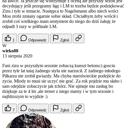
na ławce. Ja jeszcze się wstrzymuje z oceną ale przyszły sezon jest
decydujący jeśli przegramy ligę i LM to trzeba będzie podziękować
Zizu i tyle w temacie. Następca to Nagelsmann albo niech wróci
Mou zrobi zmiany ogarnie sobie skład. Chciałbym żeby wrócił i
zrobił coś wielkiego mam sentyment do niego do dziś żałuję że
odpadł 3 razy w półfinale LM.
1
Odpowiedz
Zgłoś
W
wieko88
13 sierpnia 2020
Fani zizu w przyszłym sezonie zobaczą kunszt betonu:) gosciu
przez tyle lat tutaj żadnego stylu nie narzucił. Z żadnego młodego
Piłkarza nie zrobił gwiazdy. Ma chyba staroświeckie podejście do
zycia. Mlody to musi sie uczyć nie grać. Za rok pojdzie mu słabo i
sam odejdzie zobaczycie jak tchórz. Nie ujmuje mu zasług bo
dziękuje za te 4 lm ,ale trener z niego marny i w tym sezonie i
najblizszym to wyjdzie :)
7
Odpowiedz
Zgłoś