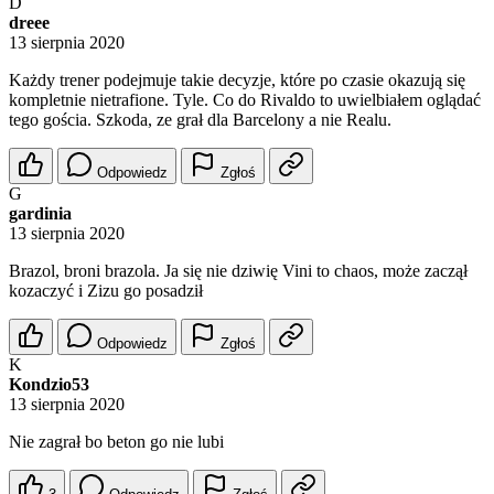
D
dreee
13 sierpnia 2020
Każdy trener podejmuje takie decyzje, które po czasie okazują się
kompletnie nietrafione. Tyle. Co do Rivaldo to uwielbiałem oglądać
tego gościa. Szkoda, ze grał dla Barcelony a nie Realu.
Odpowiedz
Zgłoś
G
gardinia
13 sierpnia 2020
Brazol, broni brazola. Ja się nie dziwię Vini to chaos, może zaczął
kozaczyć i Zizu go posadził
Odpowiedz
Zgłoś
K
Kondzio53
13 sierpnia 2020
Nie zagrał bo beton go nie lubi