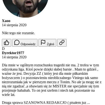
Xaoo
14 sierpnia 2020
Nikt tego nie rozumie.
Odpowiedz
Zgłoś
D
Dyrektor1977
14 sierpnia 2020
Dla mnie w ogólnym rozrachunku tragedii nie ma. 2 trofea w tym
odzyskana liga. Ktoś powie dzięki słabej barsie . Mam to gdzieś ,
ważne że jest. Decyzja ZZ ( który jest dla mnie piłkarskim
bożyszczem ) o pozostawieniu nieobliczalnego Viniego tak samo
niezrozumiała jak w pierszym meczu z Tonim. No ale ja mogę sie z
nią nie zgadzać ,a obawiam się że MISTER nie specjalnie się tym
przejmuje hahahah. To on jest szefem i niech tak pozostanie na
wiele lat.
Druga sprawa SZANOWNA REDAKCJO ( pisałem juz ...