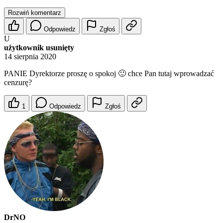
Rozwiń komentarz
Odpowiedz
Zgłoś
U
użytkownik usunięty
14 sierpnia 2020
PANIE Dyrektorze proszę o spokoj 🙂 chce Pan tutaj wprowadzać
cenzurę?
1
Odpowiedz
Zgłoś
DrNO