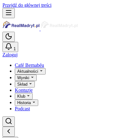
Przejdź do głównej treści
1
Zaloguj
Café Bernabéu
Aktualności
Wyniki
Skład
Kontuzje
Klub
Historia
Podcast