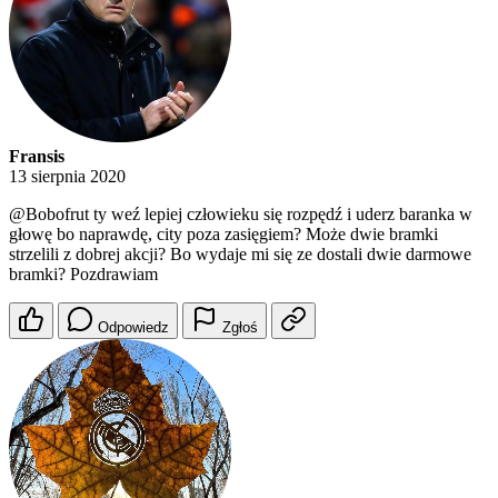
Fransis
13 sierpnia 2020
@Bobofrut
ty weź lepiej człowieku się rozpędź i uderz baranka w
głowę bo naprawdę, city poza zasięgiem? Może dwie bramki
strzelili z dobrej akcji? Bo wydaje mi się ze dostali dwie darmowe
bramki? Pozdrawiam
Odpowiedz
Zgłoś