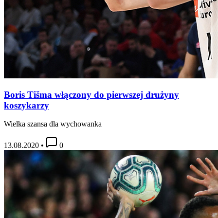
Boris Tišma włączony do pierwszej drużyny
koszykarzy
Wielka szansa dla wychowanka
13.08.2020
•
0