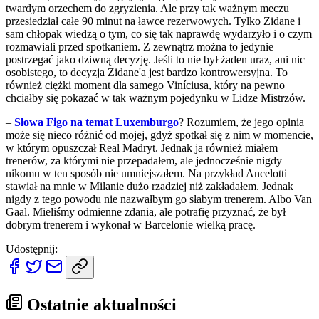
twardym orzechem do zgryzienia. Ale przy tak ważnym meczu
przesiedział całe 90 minut na ławce rezerwowych. Tylko Zidane i
sam chłopak wiedzą o tym, co się tak naprawdę wydarzyło i o czym
rozmawiali przed spotkaniem. Z zewnątrz można to jedynie
postrzegać jako dziwną decyzję. Jeśli to nie był żaden uraz, ani nic
osobistego, to decyzja Zidane'a jest bardzo kontrowersyjna. To
również ciężki moment dla samego Viníciusa, który na pewno
chciałby się pokazać w tak ważnym pojedynku w Lidze Mistrzów.
–
Słowa Figo na temat Luxemburgo
? Rozumiem, że jego opinia
może się nieco różnić od mojej, gdyż spotkał się z nim w momencie,
w którym opuszczał Real Madryt. Jednak ja również miałem
trenerów, za którymi nie przepadałem, ale jednocześnie nigdy
nikomu w ten sposób nie umniejszałem. Na przykład Ancelotti
stawiał na mnie w Milanie dużo rzadziej niż zakładałem. Jednak
nigdy z tego powodu nie nazwałbym go słabym trenerem. Albo Van
Gaal. Mieliśmy odmienne zdania, ale potrafię przyznać, że był
dobrym trenerem i wykonał w Barcelonie wielką pracę.
Udostępnij:
Ostatnie aktualności