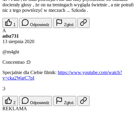
docierały głosy , że on na treningach wygląda świetnie , a nie potrafi
nic z tego powtórzyć w meczach ... Szkoda .
1
Odpowiedz
Zgłoś
A
adsz731
13 sierpnia 2020
@m4ght
Concentrao :D
Specjalnie dla Ciebie filmik:
https://www.youtube.com/watch?
v=cka2WarC7pI
;)
2
Odpowiedz
Zgłoś
REKLAMA