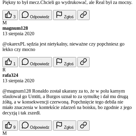
Piękny to był mecz.Chcieli go wydrukować, ale Real był za mocny.
3
Odpowiedz
Zgłoś
M
magnum128
13 sierpnia 2020
@okarexPL
sędzia jest nietykalny, nieważne czy popchniesz go
lekko czy mocno
1
Odpowiedz
Zgłoś
R
rafa324
13 sierpnia 2020
@magnum128
Ronaldo został ukarany za to, że w polu karnym
sfaulował go Umtiti, a Burgos uznał to za symulkę i dał mu drugą
żółtą, a w konsekwencji czerwoną. Popchnięcie tego debila nie
miało znaczenia w kontekście zdarzeń na boisku, bo zgodnie z jego
decyzją i tak zszedł.
9
Odpowiedz
Zgłoś
M