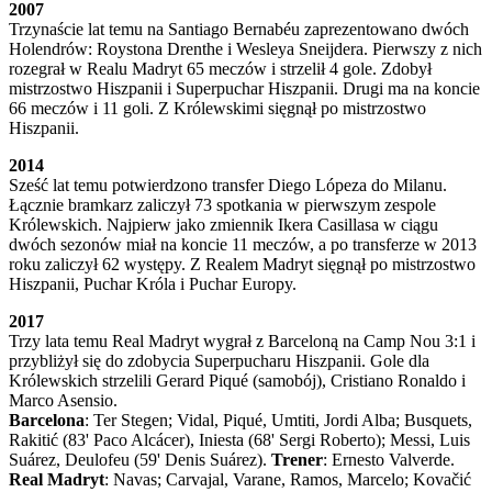
2007
Trzynaście lat temu na Santiago Bernabéu zaprezentowano dwóch
Holendrów: Roystona Drenthe i Wesleya Sneijdera. Pierwszy z nich
rozegrał w Realu Madryt 65 meczów i strzelił 4 gole. Zdobył
mistrzostwo Hiszpanii i Superpuchar Hiszpanii. Drugi ma na koncie
66 meczów i 11 goli. Z Królewskimi sięgnął po mistrzostwo
Hiszpanii.
2014
Sześć lat temu potwierdzono transfer Diego Lópeza do Milanu.
Łącznie bramkarz zaliczył 73 spotkania w pierwszym zespole
Królewskich. Najpierw jako zmiennik Ikera Casillasa w ciągu
dwóch sezonów miał na koncie 11 meczów, a po transferze w 2013
roku zaliczył 62 występy. Z Realem Madryt sięgnął po mistrzostwo
Hiszpanii, Puchar Króla i Puchar Europy.
2017
Trzy lata temu Real Madryt wygrał z Barceloną na Camp Nou 3:1 i
przybliżył się do zdobycia Superpucharu Hiszpanii. Gole dla
Królewskich strzelili Gerard Piqué (samobój), Cristiano Ronaldo i
Marco Asensio.
Barcelona
: Ter Stegen; Vidal, Piqué, Umtiti, Jordi Alba; Busquets,
Rakitić (83' Paco Alcácer), Iniesta (68' Sergi Roberto); Messi, Luis
Suárez, Deulofeu (59' Denis Suárez).
Trener
: Ernesto Valverde.
Real Madryt
: Navas; Carvajal, Varane, Ramos, Marcelo; Kovačić