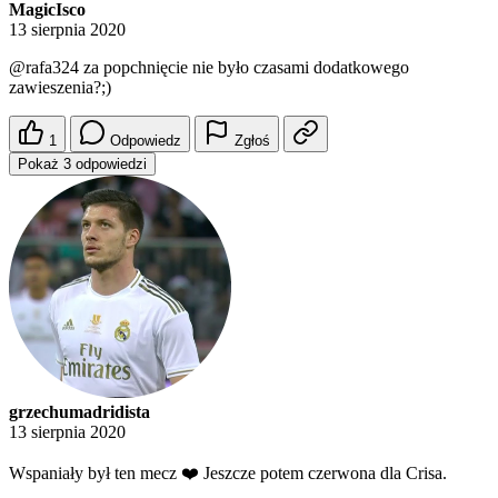
MagicIsco
13 sierpnia 2020
@rafa324
za popchnięcie nie było czasami dodatkowego
zawieszenia?;)
1
Odpowiedz
Zgłoś
Pokaż 3 odpowiedzi
grzechumadridista
13 sierpnia 2020
Wspaniały był ten mecz ❤️ Jeszcze potem czerwona dla Crisa.