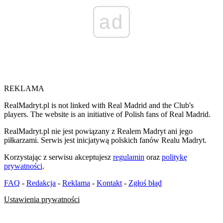
ad
REKLAMA
RealMadryt.pl is not linked with Real Madrid and the Club's
players. The website is an initiative of Polish fans of Real Madrid.
RealMadryt.pl nie jest powiązany z Realem Madryt ani jego
piłkarzami. Serwis jest inicjatywą polskich fanów Realu Madryt.
Korzystając z serwisu akceptujesz
regulamin
oraz
politykę
prywatności
.
FAQ
-
Redakcja
-
Reklama
-
Kontakt
-
Zgłoś błąd
Ustawienia prywatności