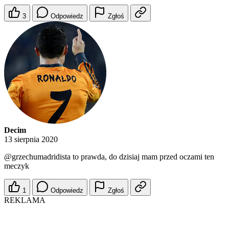
3
Odpowiedz
Zgłoś
Decim
13 sierpnia 2020
@grzechumadridista
to prawda, do dzisiaj mam przed oczami ten
meczyk
1
Odpowiedz
Zgłoś
REKLAMA