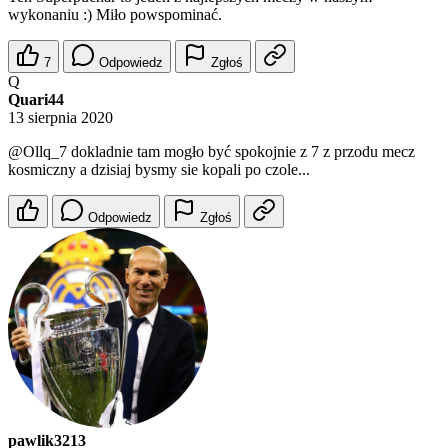
wykonaniu :) Miło powspominać.
7
Odpowiedz
Zgłoś
Q
Quari44
13 sierpnia 2020
@Ollq_7
dokladnie tam mogło być spokojnie z 7 z przodu mecz
kosmiczny a dzisiaj bysmy sie kopali po czole...
Odpowiedz
Zgłoś
pawlik3213