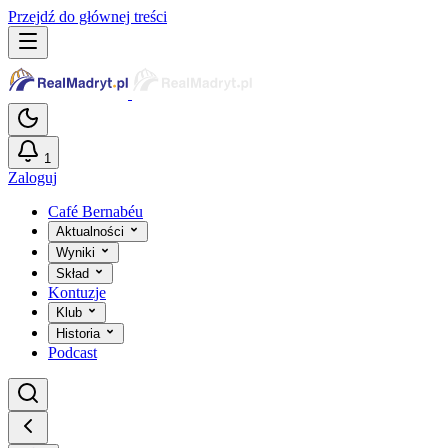
Przejdź do głównej treści
1
Zaloguj
Café Bernabéu
Aktualności
Wyniki
Skład
Kontuzje
Klub
Historia
Podcast