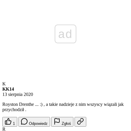
ad
K
KK14
13 sierpnia 2020
Royston Drenthe ... :) , a takie nadzieje z nim wszyscy wiązali jak
przychodził .
1
Odpowiedz
Zgłoś
R