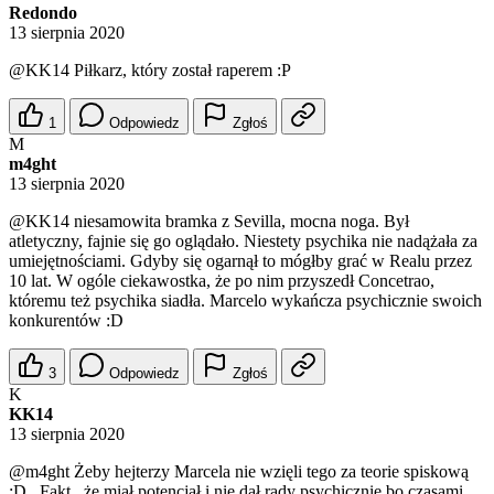
Redondo
13 sierpnia 2020
@KK14
Piłkarz, który został raperem :P
1
Odpowiedz
Zgłoś
M
m4ght
13 sierpnia 2020
@KK14
niesamowita bramka z Sevilla, mocna noga. Był
atletyczny, fajnie się go oglądało. Niestety psychika nie nadążała za
umiejętnościami. Gdyby się ogarnął to mógłby grać w Realu przez
10 lat. W ogóle ciekawostka, że po nim przyszedł Concetrao,
któremu też psychika siadła. Marcelo wykańcza psychicznie swoich
konkurentów :D
3
Odpowiedz
Zgłoś
K
KK14
13 sierpnia 2020
@m4ght
Żeby hejterzy Marcela nie wzięli tego za teorie spiskową
:D . Fakt , że miał potencjał i nie dał rady psychicznie bo czasami