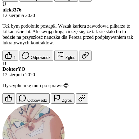
U
ulek3376
12 sierpnia 2020
Też bym podobnie postąpił. Wszak kariera zawodowa piłkarza to
kilkanaście lat. Ale swoją drogą cieszę się, że tak sie stało bo to
bedzie na przyszłość nauczka dla Pereza przed podpisywaniem tak
lukratywnych kontraktów.
1
Odpowiedz
Zgłoś
D
DoktorYO
12 sierpnia 2020
Dyscyplinarkę mu i po sprawie😎
Odpowiedz
Zgłoś