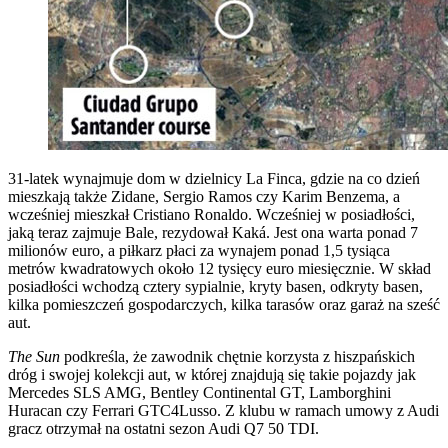
31-latek wynajmuje dom w dzielnicy La Finca, gdzie na co dzień
mieszkają także Zidane, Sergio Ramos czy Karim Benzema, a
wcześniej mieszkał Cristiano Ronaldo. Wcześniej w posiadłości,
jaką teraz zajmuje Bale, rezydował Kaká. Jest ona warta ponad 7
milionów euro, a piłkarz płaci za wynajem ponad 1,5 tysiąca
metrów kwadratowych około 12 tysięcy euro miesięcznie. W skład
posiadłości wchodzą cztery sypialnie, kryty basen, odkryty basen,
kilka pomieszczeń gospodarczych, kilka tarasów oraz garaż na sześć
aut.
The Sun
podkreśla, że zawodnik chętnie korzysta z hiszpańskich
dróg i swojej kolekcji aut, w której znajdują się takie pojazdy jak
Mercedes SLS AMG, Bentley Continental GT, Lamborghini
Huracan czy Ferrari GTC4Lusso. Z klubu w ramach umowy z Audi
gracz otrzymał na ostatni sezon Audi Q7 50 TDI.