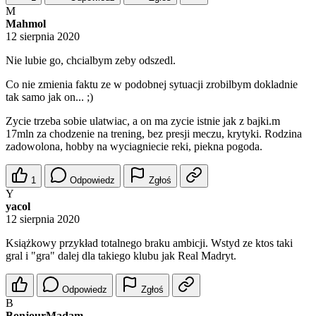
M
Mahmol
12 sierpnia 2020
Nie lubie go, chcialbym zeby odszedl.
Co nie zmienia faktu ze w podobnej sytuacji zrobilbym dokladnie
tak samo jak on... ;)
Zycie trzeba sobie ulatwiac, a on ma zycie istnie jak z bajki.m
17mln za chodzenie na trening, bez presji meczu, krytyki. Rodzina
zadowolona, hobby na wyciagniecie reki, piekna pogoda.
1
Odpowiedz
Zgłoś
Y
yacol
12 sierpnia 2020
Książkowy przykład totalnego braku ambicji. Wstyd ze ktos taki
gral i "gra" dalej dla takiego klubu jak Real Madryt.
Odpowiedz
Zgłoś
B
BonjourMadam