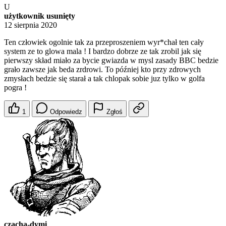
U
użytkownik usunięty
12 sierpnia 2020
Ten człowiek ogolnie tak za przeproszeniem wyr*chał ten cały
system ze to glowa mala ! I bardzo dobrze ze tak zrobil jak się
pierwszy skład miało za bycie gwiazda w mysl zasady BBC bedzie
grało zawsze jak beda zrdrowi. To później kto przy zdrowych
zmysłach bedzie się starał a tak chlopak sobie juz tylko w golfa
pogra !
1
Odpowiedz
Zgłoś
czacha-dymi