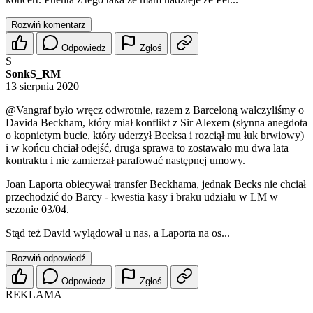
Rozwiń komentarz
Odpowiedz
Zgłoś
S
SonkS_RM
13 sierpnia 2020
@Vangraf
było wręcz odwrotnie, razem z Barceloną walczyliśmy o
Davida Beckham, który miał konflikt z Sir Alexem (słynna anegdota
o kopnietym bucie, który uderzył Becksa i rozciął mu łuk brwiowy)
i w końcu chciał odejść, druga sprawa to zostawało mu dwa lata
kontraktu i nie zamierzał parafować następnej umowy.
Joan Laporta obiecywał transfer Beckhama, jednak Becks nie chciał
przechodzić do Barcy - kwestia kasy i braku udziału w LM w
sezonie 03/04.
Stąd też David wylądował u nas, a Laporta na os...
Rozwiń odpowiedź
Odpowiedz
Zgłoś
REKLAMA