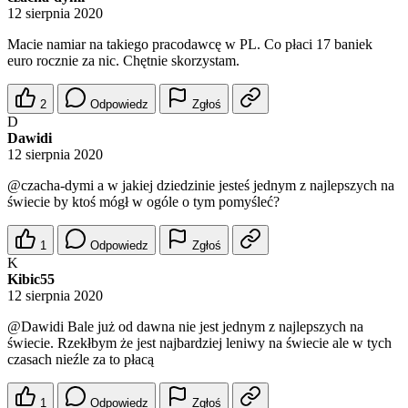
12 sierpnia 2020
Macie namiar na takiego pracodawcę w PL. Co płaci 17 baniek
euro rocznie za nic. Chętnie skorzystam.
2
Odpowiedz
Zgłoś
D
Dawidi
12 sierpnia 2020
@czacha-dymi
a w jakiej dziedzinie jesteś jednym z najlepszych na
świecie by ktoś mógł w ogóle o tym pomyśleć?
1
Odpowiedz
Zgłoś
K
Kibic55
12 sierpnia 2020
@Dawidi
Bale już od dawna nie jest jednym z najlepszych na
świecie. Rzekłbym że jest najbardziej leniwy na świecie ale w tych
czasach nieźle za to płacą
1
Odpowiedz
Zgłoś