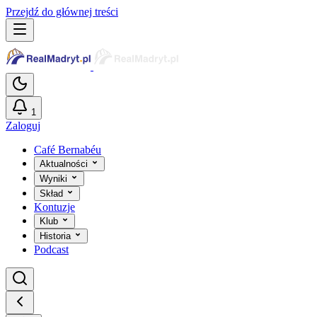
Przejdź do głównej treści
1
Zaloguj
Café Bernabéu
Aktualności
Wyniki
Skład
Kontuzje
Klub
Historia
Podcast