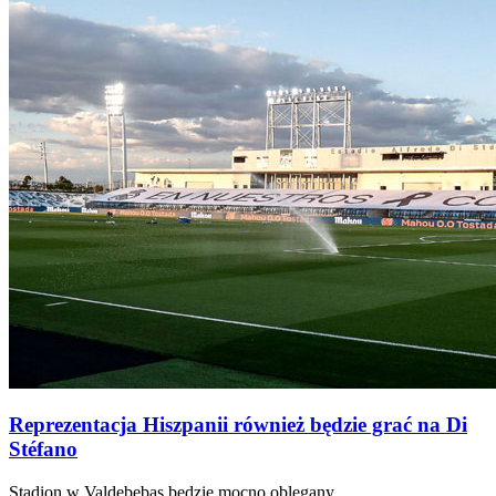
Reprezentacja Hiszpanii również będzie grać na Di
Stéfano
Stadion w Valdebebas będzie mocno oblegany