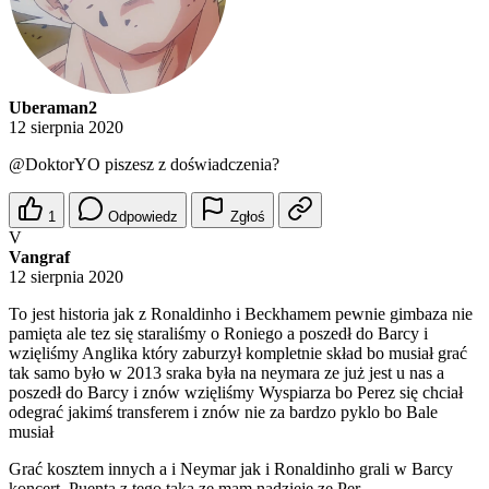
Uberaman2
12 sierpnia 2020
@DoktorYO
piszesz z doświadczenia?
1
Odpowiedz
Zgłoś
V
Vangraf
12 sierpnia 2020
To jest historia jak z Ronaldinho i Beckhamem pewnie gimbaza nie
pamięta ale tez się staraliśmy o Roniego a poszedł do Barcy i
wzięliśmy Anglika który zaburzył kompletnie skład bo musiał grać
tak samo było w 2013 sraka była na neymara ze już jest u nas a
poszedł do Barcy i znów wzięliśmy Wyspiarza bo Perez się chciał
odegrać jakimś transferem i znów nie za bardzo pyklo bo Bale
musiał
Grać kosztem innych a i Neymar jak i Ronaldinho grali w Barcy
koncert. Puenta z tego taka ze mam nadzieje ze Per...