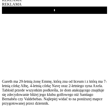
REKLAMA
Play
Gareth ma 29-letnią żonę Emmę, którą zna od liceum i z którą ma 7-
letnią córkę Albę, 4-letnią córkę Navę oraz 2-letniego syna Axela.
Tabloid przede wszystkim podkreśla, że dom atakującego znajduje
się zdecydowanie bliżej jego klubu golfowego niż Santiago
Bernabéu czy Valdebebas. Najlepiej widać to na poniższej mapce
przygotowanej przez dziennik.