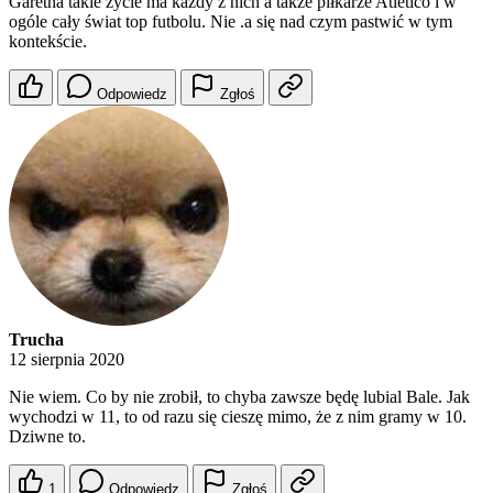
Garetha takie życie ma każdy z nich a także piłkarze Atletico i w
ogóle cały świat top futbolu. Nie .a się nad czym pastwić w tym
kontekście.
Odpowiedz
Zgłoś
Trucha
12 sierpnia 2020
Nie wiem. Co by nie zrobił, to chyba zawsze będę lubial Bale. Jak
wychodzi w 11, to od razu się cieszę mimo, że z nim gramy w 10.
Dziwne to.
1
Odpowiedz
Zgłoś