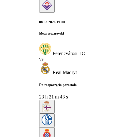
08.08.2026 19:00
Mecz towarzyski
Ferencvárosi TC
vs
Real Madryt
Do rozpoczęcia pozostało
23
h
21
m
42
s