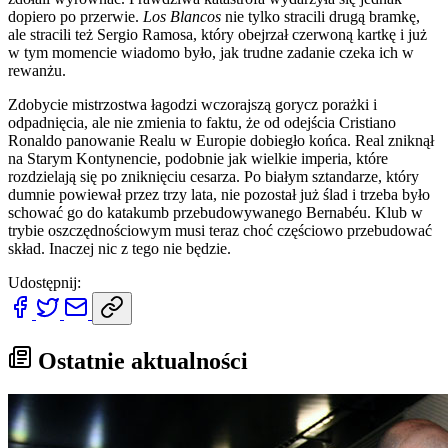
dopiero po przerwie.
Los Blancos
nie tylko stracili drugą bramkę,
ale stracili też Sergio Ramosa, który obejrzał czerwoną kartkę i już
w tym momencie wiadomo było, jak trudne zadanie czeka ich w
rewanżu.
Zdobycie mistrzostwa łagodzi wczorajszą gorycz porażki i
odpadnięcia, ale nie zmienia to faktu, że od odejścia Cristiano
Ronaldo panowanie Realu w Europie dobiegło końca. Real zniknął
na Starym Kontynencie, podobnie jak wielkie imperia, które
rozdzielają się po zniknięciu cesarza. Po białym sztandarze, który
dumnie powiewał przez trzy lata, nie pozostał już ślad i trzeba było
schować go do katakumb przebudowywanego Bernabéu. Klub w
trybie oszczędnościowym musi teraz choć częściowo przebudować
skład. Inaczej nic z tego nie będzie.
Udostępnij:
Ostatnie aktualności