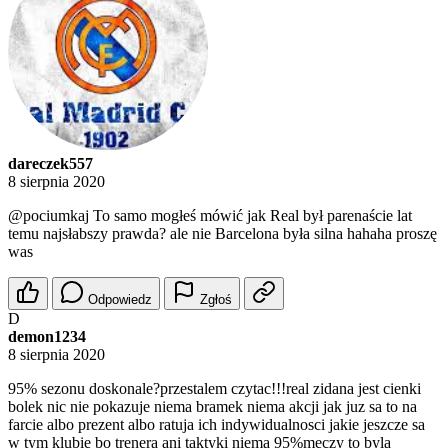
dareczek557
8 sierpnia 2020
@pociumkaj
To samo mogłeś mówić jak Real był parenaście lat
temu najsłabszy prawda? ale nie Barcelona była silna hahaha proszę
was
Odpowiedz
Zgłoś
D
demon1234
8 sierpnia 2020
95% sezonu doskonale?przestalem czytac!!!real zidana jest cienki
bolek nic nie pokazuje niema bramek niema akcji jak juz sa to na
farcie albo prezent albo ratuja ich indywidualnosci jakie jeszcze sa
w tym klubie bo trenera ani taktyki niema 95%meczy to byla