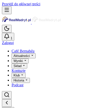
Przejdź do głównej treści
1
Zaloguj
Café Bernabéu
Aktualności
Wyniki
Skład
Kontuzje
Klub
Historia
Podcast