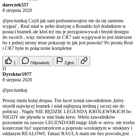
dareczek557
8 sierpnia 2020
@pociumkaj
Czyli jak sam podsumowujesz nie da się samemu
wygrać , Real miał w pełni drużynę a Ronaldo był dodatkiem w
postaci bramek ale ktoś też mu je przygotowywał i bronił dostępu
do swoich , więc mówienie że CR7 sam wygrywał to jest śmieszne
bo z jednej strony teraz pokazuje to jak jest prawda? Po prostu Real
i CR7 było to połączenie kompletne
1
Odpowiedz
Zgłoś
D
Dyrektor1977
8 sierpnia 2020
@pociumkaj
Proszę misiu kulaj dropsa. Ten facet został zawodnikiem ,który
strzelił najwięcej bramek i miał najlepszą średnią ( raczej nie do
pobicia) . Nigdy NIE BĘDZIE LEGENDĄ KRÓLEWSKICH bo
NIGDY nie płyneła w nim biała krew. Wielu zawodników
pozostanie na zawsze LEGENDAMI mając klub w sercu. nie trzeba
koniecznie być superstrzelcem a poprostu wrośniętym w struktury i
oddanym REALOWI. Tatuaż RAULA mam nie bez powodu,jest