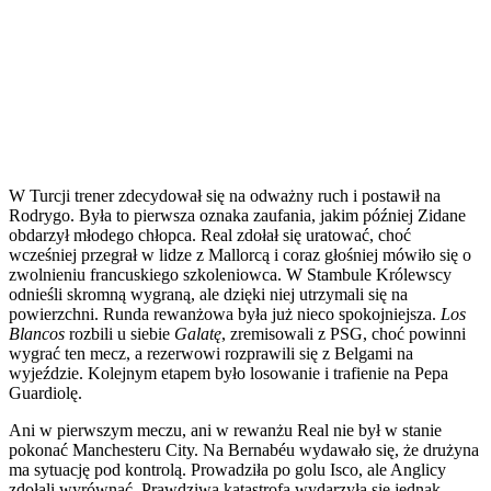
W Turcji trener zdecydował się na odważny ruch i postawił na
Rodrygo. Była to pierwsza oznaka zaufania, jakim później Zidane
obdarzył młodego chłopca. Real zdołał się uratować, choć
wcześniej przegrał w lidze z Mallorcą i coraz głośniej mówiło się o
zwolnieniu francuskiego szkoleniowca. W Stambule Królewscy
odnieśli skromną wygraną, ale dzięki niej utrzymali się na
powierzchni. Runda rewanżowa była już nieco spokojniejsza.
Los
Blancos
rozbili u siebie
Galatę
, zremisowali z PSG, choć powinni
wygrać ten mecz, a rezerwowi rozprawili się z Belgami na
wyjeździe. Kolejnym etapem było losowanie i trafienie na Pepa
Guardiolę.
Ani w pierwszym meczu, ani w rewanżu Real nie był w stanie
pokonać Manchesteru City. Na Bernabéu wydawało się, że drużyna
ma sytuację pod kontrolą. Prowadziła po golu Isco, ale Anglicy
zdołali wyrównać. Prawdziwa katastrofa wydarzyła się jednak