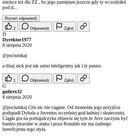
miejsce też dla ZZ , bo jego pamiętam jeszcze gdy ty wczodziłeś
pod d...
Rozwiń odpowiedź
2
Odpowiedz
Zgłoś
D
Dyrektor1977
8 sierpnia 2020
@pociumkaj
a tfuuj nick jest tak samo inteligentny jak i ty panno
1
Odpowiedz
Zgłoś
G
gutirex32
8 sierpnia 2020
@pociumkaj
Cris nic nie ciągnie. Od momentu jego przyjścia
podupadł Dybala a Juventus wcześniej grał ładniej i skuteczniej.
Ciągła gra na portugalczyka objawia się tym że Juve zaczyna być
bardzo mozolne w ataku i poza Ronaldo nie ma żadnego
beneficjenta tego stylu.