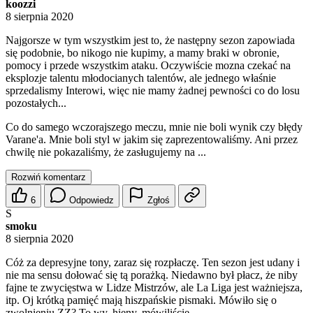
koozzi
8 sierpnia 2020
Najgorsze w tym wszystkim jest to, że następny sezon zapowiada
się podobnie, bo nikogo nie kupimy, a mamy braki w obronie,
pomocy i przede wszystkim ataku. Oczywiście mozna czekać na
eksplozje talentu młodocianych talentów, ale jednego właśnie
sprzedalismy Interowi, więc nie mamy żadnej pewności co do losu
pozostałych...
Co do samego wczorajszego meczu, mnie nie boli wynik czy błędy
Varane'a. Mnie boli styl w jakim się zaprezentowaliśmy. Ani przez
chwilę nie pokazaliśmy, że zasługujemy na ...
Rozwiń komentarz
6
Odpowiedz
Zgłoś
S
smoku
8 sierpnia 2020
Cóż za depresyjne tony, zaraz się rozpłaczę. Ten sezon jest udany i
nie ma sensu dołować się tą porażką. Niedawno był płacz, że niby
fajne te zwycięstwa w Lidze Mistrzów, ale La Liga jest ważniejsza,
itp. Oj krótką pamięć mają hiszpańskie pismaki. Mówiło się o
zwolnieniu ZZ? To wy, hieny, mówiliście.