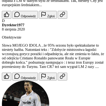
odpada z LM w słabym stylu ze średniakami. Tak, niestety City jest
europejskim średniakiem...
Odpowiedz
Zgłoś
D
Dyrektor1977
8 sierpnia 2020
Obiektywnie
Slowa MOJEGO IDOLA , że 95% sezonu było spektakularne to
niestety hańba. Natomiast teks : "Zdobycie mistrzostwa łagodzi
wczorajszą gorycz porażki i odpadnięcia, ale nie zmienia to faktu, że
od odejścia Cristiano Ronaldo panowanie Realu w Europie
dobiegło końca." podsumuję następująco : i teraz tron Europy został
przeniesiony do Turynu. Tam CR7 też sam wygrał LM 2 razy ....
Odpowiedz
Zgłoś