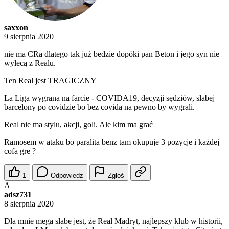
saxxon
9 sierpnia 2020
nie ma CRa dlatego tak już bedzie dopóki pan Beton i jego syn nie
wylecą z Realu.
Ten Real jest TRAGICZNY
La Liga wygrana na farcie - COVIDA19, decyzji sędziów, słabej
barcelony po covidzie bo bez covida na pewno by wygrali.
Real nie ma stylu, akcji, goli. Ale kim ma grać
Ramosem w ataku bo paralita benz tam okupuje 3 pozycje i każdej
cofa gre ?
1
Odpowiedz
Zgłoś
A
adsz731
8 sierpnia 2020
Dla mnie mega słabe jest, że Real Madryt, najlepszy klub w historii,