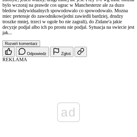
bylo wczoraj na prawde cos ugrac w Manchesterze ale za duzo
bledow indywidualnych spowodowalo co spowodowalo. Mozna
miec pretensje do zawodnikow(jedni zawiedli bardziej, drudzy
troszke mniej, trzeci w ogole bo nie zagrali), do Zidane'a jakie
decyzje podjal albo ich po prostu nie podjal. Sytuacja na swiecie jest
jak...
Rozwiń komentarz
Odpowiedz
Zgłoś
REKLAMA
ad