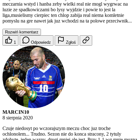
meczarnia wstyd i hanba zeby wielki real nie mogl wygrwac na
luzie ze spadkowiczami bo lysy wyjdzie i powie to jest la
liga,musielismy cierpiec ten chlop zabija real niema komletnie
pomyslu na gre nawet jak juz wchodzi na ta polowe przeciwnik...
Rozwiń komentarz
1
Odpowiedz
Zgłoś
MARCIN10
8 sierpnia 2020
Czuje niedosyt po wczorajszym meczu choc juz troche
ochlonolem... Trudno. Sezon nie do konca stracony, 2 tytuly
zdobyte, jeden wazny, drugi mniej ale jest. Przy 1-1 wg mnie mozna