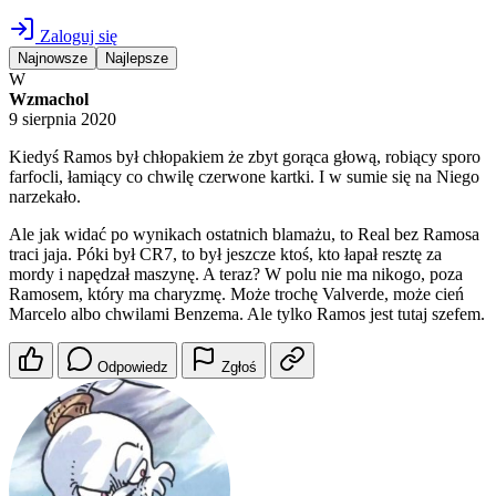
Zaloguj się
Najnowsze
Najlepsze
W
Wzmachol
9 sierpnia 2020
Kiedyś Ramos był chłopakiem że zbyt gorąca głową, robiący sporo
farfocli, łamiący co chwilę czerwone kartki. I w sumie się na Niego
narzekało.
Ale jak widać po wynikach ostatnich blamażu, to Real bez Ramosa
traci jaja. Póki był CR7, to był jeszcze ktoś, kto łapał resztę za
mordy i napędzał maszynę. A teraz? W polu nie ma nikogo, poza
Ramosem, który ma charyzmę. Może trochę Valverde, może cień
Marcelo albo chwilami Benzema. Ale tylko Ramos jest tutaj szefem.
Odpowiedz
Zgłoś