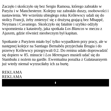
Zaczęło i skończyło się bez Sergio Ramosa, którego zabrakło w
Paryżu i w Manchesterze. Kolejny raz zabrakło duszy, osobowości i
nastawienia. We wrześniu ubiegłego roku Królewscy udali się do
stolicy Francji, żeby zmierzyć się z drużyną grającą bez Mbappé,
Neymara i Cavaniego. Skończyło się fatalnie i szybko odżyły
wspomnienia z katastrofy, jaka spotkała
Los Blancos
w meczu z
Ajaxem, gdzie również nieobecnym był kapitan.
Spotkanie z Paryżem miało być tylko wypadkiem przy pracy, ale w
następnej kolejce na Santiago Bernabéu przyjechała Brugia i do
przerwy Królewscy przegrywali 0:2. Do remisu udało doprowadzić
się dopiero w 85. minucie i
Los Merengues
musieli udać się do
Stambułu z nożem na gardle. Ewentualna porażka z Galatasarayem
już wtedy niemal wyrzuciłaby ich za burtę.
REKLAMA
REKLAMA
Play