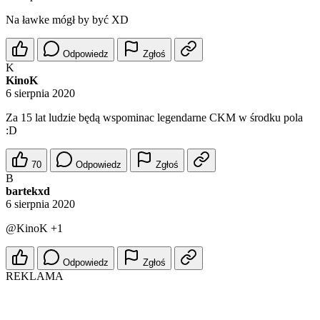
Na ławke mógł by być XD
Odpowiedz
Zgłoś
K
KinoK
6 sierpnia 2020
Za 15 lat ludzie będą wspominac legendarne CKM w środku pola
:D
70
Odpowiedz
Zgłoś
B
bartekxd
6 sierpnia 2020
@KinoK
+1
Odpowiedz
Zgłoś
REKLAMA