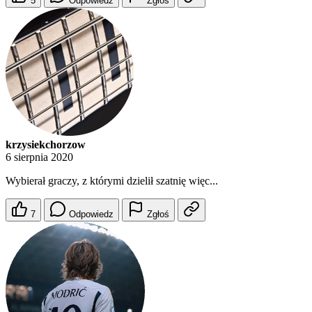
5
Odpowiedz
Zgłoś
krzysiekchorzow
6 sierpnia 2020
Wybierał graczy, z którymi dzielił szatnię więc...
7
Odpowiedz
Zgłoś