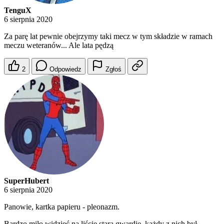
TenguX
6 sierpnia 2020
Za parę lat pewnie obejrzymy taki mecz w tym składzie w ramach
meczu weteranów... Ale lata pędzą
2
Odpowiedz
Zgłoś
SuperHubert
6 sierpnia 2020
Panowie, kartka papieru - pleonazm.
Bardzo miło widzieć na liście starą gwardię, każdy z nich był