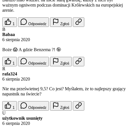
ważnym ogniwem podczas dominacji Królewskich na europejskiej
arenie.
1
Odpowiedz
Zgłoś
B
Babaa
6 sierpnia 2020
Boże 😱 A gdzie Benzema ?! 🤪
1
Odpowiedz
Zgłoś
R
rafa324
6 sierpnia 2020
Nie ma prześwietnej 9,5? Co jest? Myślałem, że to najlepszy grający
napastnik na świecie?
1
Odpowiedz
Zgłoś
U
użytkownik usunięty
6 sierpnia 2020