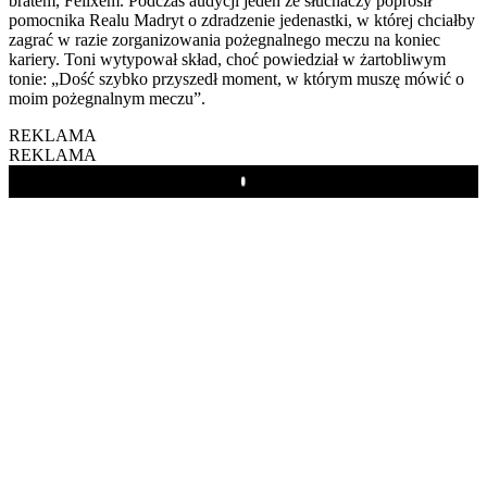
bratem, Felixem. Podczas audycji jeden ze słuchaczy poprosił
pomocnika Realu Madryt o zdradzenie jedenastki, w której chciałby
zagrać w razie zorganizowania pożegnalnego meczu na koniec
kariery. Toni wytypował skład, choć powiedział w żartobliwym
tonie: „Dość szybko przyszedł moment, w którym muszę mówić o
moim pożegnalnym meczu”.
REKLAMA
REKLAMA
Play