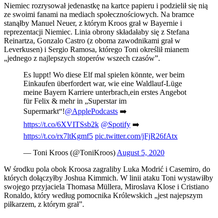
Niemiec rozrysował jedenastkę na kartce papieru i podzielił się nią
ze swoimi fanami na mediach społecznościowych. Na bramce
stanąłby Manuel Neuer, z którym Kroos grał w Bayernie i
reprezentacji Niemiec. Linia obrony składałaby się z Stefana
Reinartza, Gonzalo Castro (z oboma zawodnikami grał w
Leverkusen) i Sergio Ramosa, którego Toni określił mianem
„jednego z najlepszych stoperów wszech czasów”.
Es luppt! Wo diese Elf mal spielen könnte, wer beim
Einkaufen überfordert war, wie eine Waldlauf-Lüge
meine Bayern Karriere unterbrach,ein erstes Angebot
für Felix & mehr in „Superstar im
Supermarkt“!
@ApplePodcasts
➡️
https://t.co/6XVITSsb2k
@Spotify
➡️
https://t.co/rx7ltKgmf5
pic.twitter.com/jFjR26fAtx
— Toni Kroos (@ToniKroos)
August 5, 2020
W środku pola obok Kroosa zagraliby Luka Modrić i Casemiro, do
których dołączyłby Joshua Kimmich. W linii ataku Toni wystawiłby
swojego przyjaciela Thomasa Müllera, Miroslava Klose i Cristiano
Ronaldo, który według pomocnika Królewskich „jest najepszym
piłkarzem, z którym grał”.