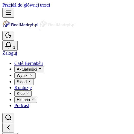
Przejdź do głównej treści
1
Zaloguj
Café Bernabéu
Aktualności
Wyniki
Skład
Kontuzje
Klub
Historia
Podcast