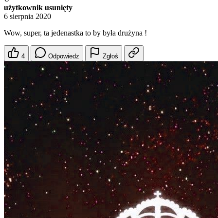
użytkownik usunięty
6 sierpnia 2020
Wow, super, ta jedenastka to by była drużyna !
4
Odpowiedz
Zgłoś