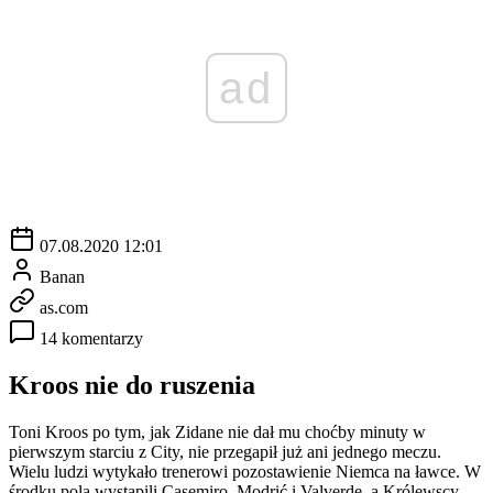
ad
07.08.2020 12:01
Banan
as.com
14 komentarzy
Kroos nie do ruszenia
Toni Kroos po tym, jak Zidane nie dał mu choćby minuty w
pierwszym starciu z City, nie przegapił już ani jednego meczu.
Wielu ludzi wytykało trenerowi pozostawienie Niemca na ławce. W
środku pola wystąpili Casemiro, Modrić i Valverde, a Królewscy