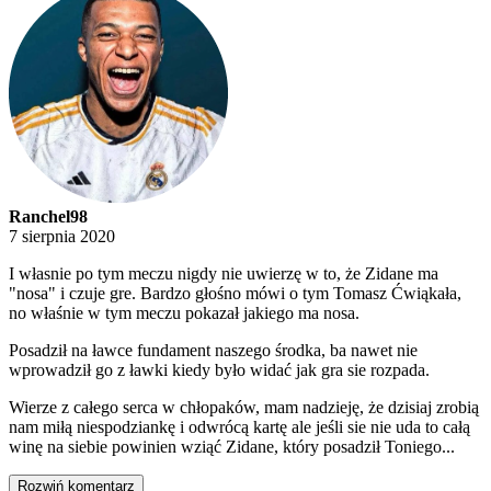
Ranchel98
7 sierpnia 2020
I własnie po tym meczu nigdy nie uwierzę w to, że Zidane ma
"nosa" i czuje gre. Bardzo głośno mówi o tym Tomasz Ćwiąkała,
no właśnie w tym meczu pokazał jakiego ma nosa.
Posadził na ławce fundament naszego środka, ba nawet nie
wprowadził go z ławki kiedy było widać jak gra sie rozpada.
Wierze z całego serca w chłopaków, mam nadzieję, że dzisiaj zrobią
nam miłą niespodziankę i odwrócą kartę ale jeśli sie nie uda to całą
winę na siebie powinien wziąć Zidane, który posadził Toniego...
Rozwiń komentarz