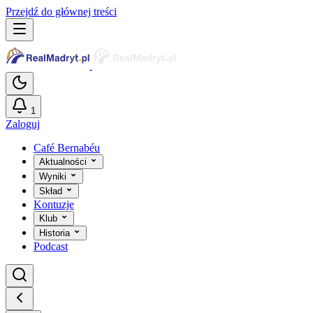
Przejdź do głównej treści
1
Zaloguj
Café Bernabéu
Aktualności
Wyniki
Skład
Kontuzje
Klub
Historia
Podcast