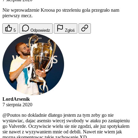
Nie wprowadzenie Kroosa po strzeleniu gola przegrało nam
pierwszy mecz.
5
Odpowiedz
Zgłoś
LordArsenik
7 sierpnia 2020
@Poutos
no dokladnie dlatego jestem za tym zeby go nie
wystawiac, dajac asensio wiecej swobody w ataku po zastapieniu
go Valverde. Oczywiscie wielu sie nie zgodzi, ale juz spotykalem
sie nawet z wyzywaniem mnie od debili. Nawet nie wiem jak
mozna skomentowac takie zachowanie XD