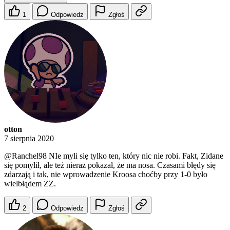
1
Odpowiedz
Zgłoś
otton
7 sierpnia 2020
@Ranchel98
NIe myli się tylko ten, który nic nie robi. Fakt, Zidane
się pomylił, ale też nieraz pokazał, że ma nosa. Czasami błędy się
zdarzają i tak, nie wprowadzenie Kroosa choćby przy 1-0 było
wielbłądem ZZ.
2
Odpowiedz
Zgłoś