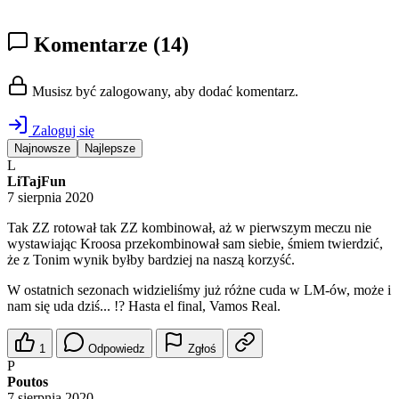
Komentarze
(14)
Musisz być zalogowany, aby dodać komentarz.
Zaloguj się
Najnowsze
Najlepsze
L
LiTajFun
7 sierpnia 2020
Tak ZZ rotował tak ZZ kombinował, aż w pierwszym meczu nie
wystawiając Kroosa przekombinował sam siebie, śmiem twierdzić,
że z Tonim wynik byłby bardziej na naszą korzyść.
W ostatnich sezonach widzieliśmy już różne cuda w LM-ów, może i
nam się uda dziś... !? Hasta el final, Vamos Real.
1
Odpowiedz
Zgłoś
P
Poutos
7 sierpnia 2020