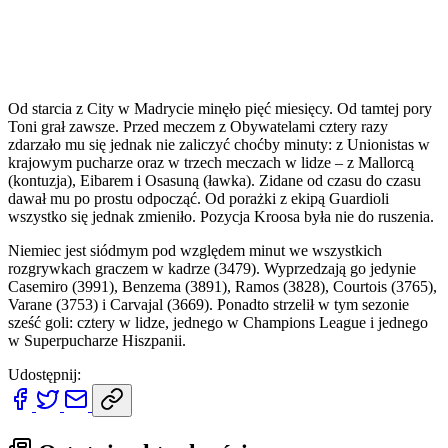
Od starcia z City w Madrycie minęło pięć miesięcy. Od tamtej pory
Toni grał zawsze. Przed meczem z Obywatelami cztery razy
zdarzało mu się jednak nie zaliczyć choćby minuty: z Unionistas w
krajowym pucharze oraz w trzech meczach w lidze – z Mallorcą
(kontuzja), Eibarem i Osasuną (ławka). Zidane od czasu do czasu
dawał mu po prostu odpocząć. Od porażki z ekipą Guardioli
wszystko się jednak zmieniło. Pozycja Kroosa była nie do ruszenia.
Niemiec jest siódmym pod względem minut we wszystkich
rozgrywkach graczem w kadrze (3479). Wyprzedzają go jedynie
Casemiro (3991), Benzema (3891), Ramos (3828), Courtois (3765),
Varane (3753) i Carvajal (3669). Ponadto strzelił w tym sezonie
sześć goli: cztery w lidze, jednego w Champions League i jednego
w Superpucharze Hiszpanii.
Udostępnij: