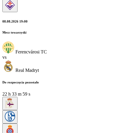
08.08.2026 19:00
Mecz towarzyski
Ferencvárosi TC
vs
Real Madryt
Do rozpoczęcia pozostało
22
h
33
m
58
s