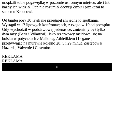
urządzili sobie pogawędkę w pozornie ustronnym miejscu, ale i tak
każdy ich widział. Pep nie rozumiał decyzji
Zizou
i przekazał to
samemu Kroosowi.
Od tamtej pory 30-latek nie przegapił ani jednego spotkania.
Wystąpił w 13 ligowych konfrontacjach, z czego w 10 od początku.
Gdy wychodził w podstawowej jedenastce, zmieniany był tylko
dwa razy (Betis i Villarreal). Jako rezerwowy meldował się na
boisku w potyczkach z Mallorcą, Athletikiem i Leganés,
przebywając na murawie kolejno 28, 5 i 29 minut. Zastępował
Hazarda, Valverde i Casemiro.
REKLAMA
REKLAMA
Play