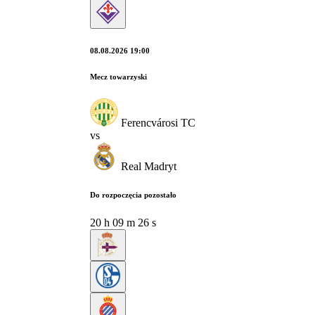
08.08.2026 19:00
Mecz towarzyski
Ferencvárosi TC
vs
Real Madryt
Do rozpoczęcia pozostało
20
h
09
m
25
s