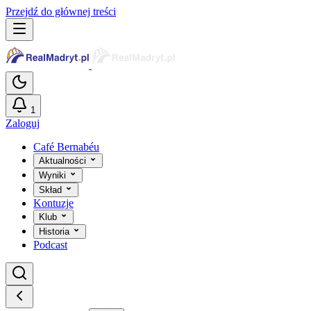
Przejdź do głównej treści
1
Zaloguj
Café Bernabéu
Aktualności
Wyniki
Skład
Kontuzje
Klub
Historia
Podcast