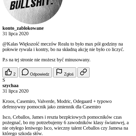
konto_zablokowane
31 lipca 2020
@Kalas
Większość meczów Realu to było max pół godziny na
połowie rywala i kontry, bo na składną akcję nie było co liczyć.
P.s na tej stronie nie możesz być minusowany.
2
Odpowiedz
Zgłoś
S
szychaa
31 lipca 2020
Kroos, Casemiro, Valverde, Modric, Odegaard + typowo
defensywny pomocnik jako zmiennik dla Casemiro
Isco, Ceballos, James i reszta bezpłciowych pomocników czas
pożegnać, bo my potrzebujemy 6 zawodników klasy światowej, a
nie otyłego leniwego Isco, wieczny talent Ceballos czy Jamesa na
którego szkoda słów.