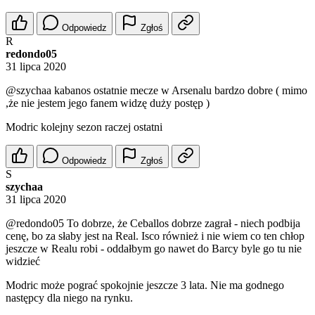
Odpowiedz
Zgłoś
R
redondo05
31 lipca 2020
@szychaa
kabanos ostatnie mecze w Arsenalu bardzo dobre ( mimo
,że nie jestem jego fanem widzę duży postęp )
Modric kolejny sezon raczej ostatni
Odpowiedz
Zgłoś
S
szychaa
31 lipca 2020
@redondo05
To dobrze, że Ceballos dobrze zagrał - niech podbija
cenę, bo za słaby jest na Real. Isco również i nie wiem co ten chłop
jeszcze w Realu robi - oddałbym go nawet do Barcy byle go tu nie
widzieć
Modric może pograć spokojnie jeszcze 3 lata. Nie ma godnego
następcy dla niego na rynku.