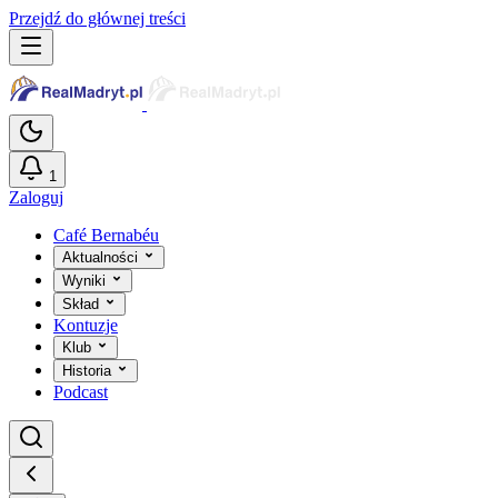
Przejdź do głównej treści
1
Zaloguj
Café Bernabéu
Aktualności
Wyniki
Skład
Kontuzje
Klub
Historia
Podcast