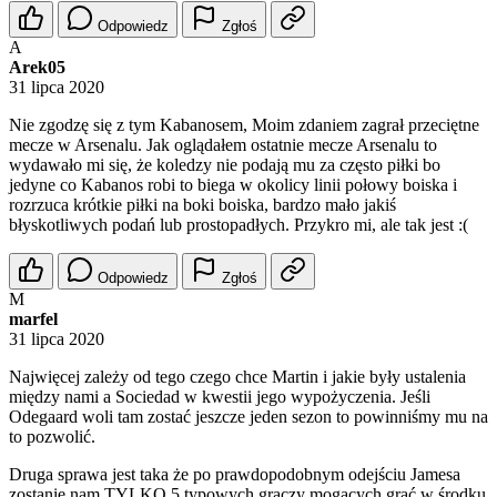
Odpowiedz
Zgłoś
A
Arek05
31 lipca 2020
Nie zgodzę się z tym Kabanosem, Moim zdaniem zagrał przeciętne
mecze w Arsenalu. Jak oglądałem ostatnie mecze Arsenalu to
wydawało mi się, że koledzy nie podają mu za często piłki bo
jedyne co Kabanos robi to biega w okolicy linii połowy boiska i
rozrzuca krótkie piłki na boki boiska, bardzo mało jakiś
błyskotliwych podań lub prostopadłych. Przykro mi, ale tak jest :(
Odpowiedz
Zgłoś
M
marfel
31 lipca 2020
Najwięcej zależy od tego czego chce Martin i jakie były ustalenia
między nami a Sociedad w kwestii jego wypożyczenia. Jeśli
Odegaard woli tam zostać jeszcze jeden sezon to powinniśmy mu na
to pozwolić.
Druga sprawa jest taka że po prawdopodobnym odejściu Jamesa
zostanie nam TYLKO 5 typowych graczy mogących grać w środku