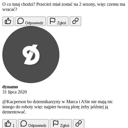
O co tutaj chodzi? Przecież miał zostać na 2 sezony, więc czemu ma
wracać?
Odpowiedz
Zgłoś
dynamo
31 lipca 2020
@Kacperson
bo dziennikarzyny w Marca i ASie nie mają nic
innego do roboty więc najpier tworzą plotę żeby później ją
dementować.
1
Odpowiedz
Zgłoś