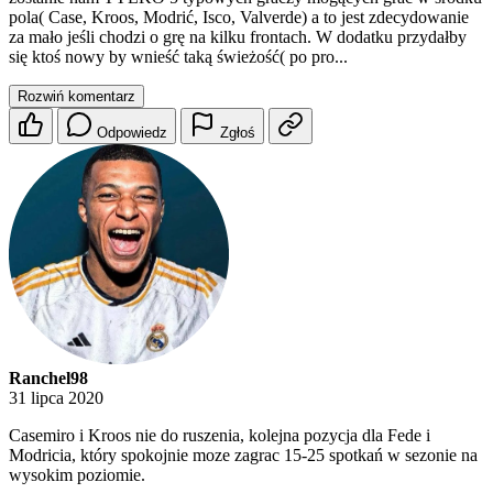
pola( Case, Kroos, Modrić, Isco, Valverde) a to jest zdecydowanie
za mało jeśli chodzi o grę na kilku frontach. W dodatku przydałby
się ktoś nowy by wnieść taką świeżość( po pro...
Rozwiń komentarz
Odpowiedz
Zgłoś
Ranchel98
31 lipca 2020
Casemiro i Kroos nie do ruszenia, kolejna pozycja dla Fede i
Modricia, który spokojnie moze zagrac 15-25 spotkań w sezonie na
wysokim poziomie.