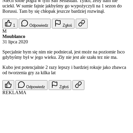
Niech sobie pogra w tym San Sebastian. Tylko, żeby nam nie
uciekł. W sumie fajnie jakbyśmy go wypożyczyli na 1 sezon do
Borussi. Tam by się chłopak jeszcze bardziej rozwinął.
1
Odpowiedz
Zgłoś
M
Moublanco
31 lipca 2020
Specjalnie bym się nim nie podniecał, jest może na poziomie Isco
gdybyśmy był w jego wieku. Zły nie jest ale szału tez nie ma.
Kubo jest potencjalnie 2 razy lepszy i bardziej rokuje jako zbawca
od tworzenia gry za kilka lat
Odpowiedz
Zgłoś
REKLAMA