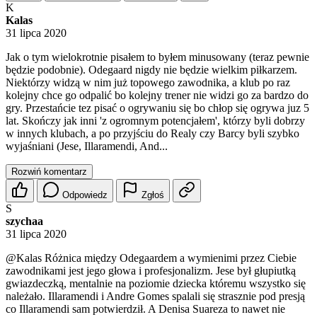
K
Kalas
31 lipca 2020
Jak o tym wielokrotnie pisałem to byłem minusowany (teraz pewnie
będzie podobnie). Odegaard nigdy nie będzie wielkim piłkarzem.
Niektórzy widzą w nim już topowego zawodnika, a klub po raz
kolejny chce go odpalić bo kolejny trener nie widzi go za bardzo do
gry. Przestańcie tez pisać o ogrywaniu się bo chłop się ogrywa juz 5
lat. Skończy jak inni 'z ogromnym potencjałem', którzy byli dobrzy
w innych klubach, a po przyjściu do Realy czy Barcy byli szybko
wyjaśniani (Jese, Illaramendi, And...
Rozwiń komentarz
Odpowiedz
Zgłoś
S
szychaa
31 lipca 2020
@Kalas
Różnica między Odegaardem a wymienimi przez Ciebie
zawodnikami jest jego głowa i profesjonalizm. Jese był głupiutką
gwiazdeczką, mentalnie na poziomie dziecka któremu wszystko się
należało. Illaramendi i Andre Gomes spalali się strasznie pod presją
co Illaramendi sam potwierdził. A Denisa Suareza to nawet nie