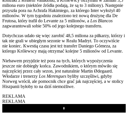
kontrakt z Realem Valladolid, a Królewscy otrzymali w zamian 3,5
miliona euro (niektóre źródła podają, że są to 3 miliony). Następnie
przyszła pora na Achrafa Hakimiego, za którego Inter wyłożył 40
milionów. W tym tygodniu znaleziono też nową drużynę dla De
Frutosa, który trafił do Levante za 5 milionów, a
Los Blancos
zagwarantowali sobie 50% od jego kolejnego transferu.
Dotychczas udało się więc zarobić 48,5 miliona za piłkarzy, którzy i
tak nie grali w ubiegłym sezonie w Realu Madryt. To oczywiście
nie koniec. Kwestią czasu jest też transfer Daniego Gómeza, za
którego Królewscy mają otrzymać kolejne 5 milionów od Levante.
Niebawem przyjdzie też pora na tych, których wypożyczenia
jeszcze nie dobiegły końca. Zawodnikiem, o którym mówiło się
najczęściej przez cały sezon, jest naturalnie Martin Ødegaard.
Włodarze i trenerzy
Los Merengues
byliby szczęśliwi, gdyby
Norweg wrócił, ale pomocnik chce grać jak najczęściej, a w stolicy
Hiszpanii byłoby to na dziś niemożliwe.
REKLAMA
REKLAMA
Play