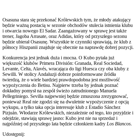
Osasuna stara się przekonać Królewskich tym, że młody atakujący
będzie ważną postacią w sezonie obchodów stulecia istnienia klubu
i otwarcia nowego El Sadar. Zaangażowany w sprawę jest także
trener, Jagoba Arrasate, oraz Adidas, który od przyszłego sezonu
będzie ubierał Osasunę. Wszystkie te czynniki sprawiają, że klub z
północy Hiszpanii znajduje się obecnie na naprawdę dobrej pozycji.
Konkurencja jest jednak duża i mocna. O Kubo pytała już
większość klubów Primera División: Granada, Real Sociedad,
Levante, Celta, Alavés, wracająca do ligi Huesca czy oba kluby z
Sewilli. W stolicy Andaluzji dobrze poinformowane źródła
twierdzą, że o wiele bardziej prawdopodobna jest możliwość
wypożyczenia do Betisu. Najpierw trzeba by jednak poznać
dokładny pomysł na zespół świeżo zatrudnionego Manuela
Pellegriniego. Sevilla najpewniej będzie zmuszona zrezygnować,
ponieważ Real nie zgodzi się na dwuletnie wypożyczenie z opcją
wykupu, a tylko taka opcja interesuje klub z Estadio Sánchez
Pizjuán. Włodarze Królewskich, niezależnie od tego, kto przyjdzie i
odejdzie, stawiają sprawę jasno: Kubo jest nie na sprzedaż i
najpóźniej od przyszłego lata będzie członkiem kadry
Los Blancos
.
Udostępnij: