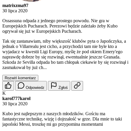
matrixzma97
30 lipca 2020
Ossassuna odpada z jednego prostego powodu. Nie gra w
Europejskich Pucharach. Perezowi będzie zależało żeby Kubo
ogrywał się już w Europejskich Pucharach.
Tak się zastanawiam, niby większość klubów pyta o Japończyka, a
jednak o Villarrealu jest cicho, a przychodzi tam nie byle kto a
wyjadacz w kwestii Ligi Europy, myślę że pod okiem Emery'ego
naprawdę dobrze by się rozwinął, ewentualnie jeszcze Granada.
Szkoda że Sevilla odpada bo tam chłopak ciekawie by się rozwinął i
zasmakował by już ch...
Rozwiń komentarz
Odpowiedz
Zgłoś
K
karol777karol
30 lipca 2020
Kubo jest najlepszym z naszych młodzików. Gościu ma
fantastyczne technikę, wizję i dojrzałość w grze. Dla mnie to taki
japoński Messi, troszkę mi go przypomina momentami