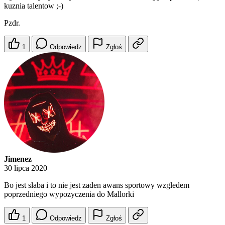
kuznia talentow ;-)
Pzdr.
1
Odpowiedz
Zgłoś
Jimenez
30 lipca 2020
Bo jest słaba i to nie jest zaden awans sportowy wzgledem
poprzedniego wypozyczenia do Mallorki
1
Odpowiedz
Zgłoś