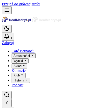
Przejdź do głównej treści
1
Zaloguj
Café Bernabéu
Aktualności
Wyniki
Skład
Kontuzje
Klub
Historia
Podcast