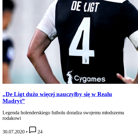
„De Ligt dużo więcej nauczyłby się w Realu
Madryt”
Legenda holenderskiego futbolu doradza swojemu młodszemu
rodakowi
30.07.2020
•
24