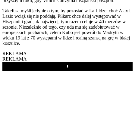
przyszłym roku, gdy Vinícius otrzyma hiszpański paszport.
Takefusa myśli jedynie o tym, by pozostać w La Lidze, choć Ajax i
Lazio wciąż się nie poddają. Piłkarz chce dalej występować w
Hiszpanii i grać jak najwięcej, tym razem celuje w 40 meczów w
sezonie. Niezależnie od tego, czy uda mu się zadebiutować w
europejskich pucharach, celem Kubo jest powrót do Madrytu w
wieku 19 lat z 70 występami w lidze i realną szansą na grę w białej
koszulce.
REKLAMA
REKLAMA
Play