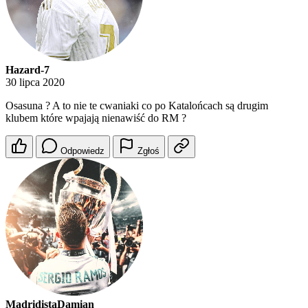
Hazard-7
30 lipca 2020
Osasuna ? A to nie te cwaniaki co po Katalońcach są drugim
klubem które wpajają nienawiść do RM ?
Odpowiedz
Zgłoś
MadridistaDamian