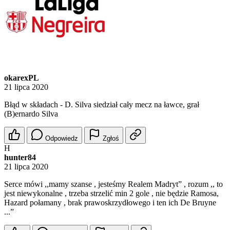
okarexPL
21 lipca 2020
Błąd w składach - D. Silva siedział cały mecz na ławce, grał
(B)ernardo Silva
Odpowiedz
Zgłoś
H
hunter84
21 lipca 2020
Serce mówi ,,mamy szanse , jesteśmy Realem Madryt” , rozum ,, to
jest niewykonalne , trzeba strzelić min 2 gole , nie będzie Ramosa,
Hazard połamany , brak prawoskrzydłowego i ten ich De Bruyne
...”