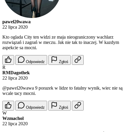
pawel20wawa
22 lipca 2020
Kto oglada City ten widzi ze maja nieograniczony wachlarz
rozwiązań i zagrań w meczu. Jak nie tak to inaczej. W kazdym
aspekcie sa mocni.
Odpowiedz
Zgłoś
R
RMDagothek
22 lipca 2020
@pawel20wawa
9 porazek w lidze to fatalny wynik, wiec nie są
wcale tacy mocni.
Odpowiedz
Zgłoś
W
Wzmachol
22 lipca 2020