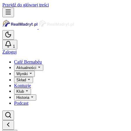
Przejdź do głównej treści
1
Zaloguj
Café Bernabéu
Aktualności
Wyniki
Skład
Kontuzje
Klub
Historia
Podcast