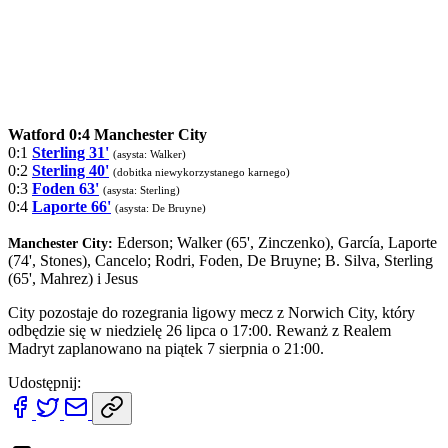
Watford 0:4 Manchester City
0:1
Sterling 31'
(asysta: Walker)
0:2
Sterling 40'
(dobitka niewykorzystanego karnego)
0:3
Foden 63'
(asysta: Sterling)
0:4
Laporte 66'
(asysta: De Bruyne)
Ederson; Walker (65', Zinczenko), García, Laporte
Manchester City:
(74', Stones), Cancelo; Rodri, Foden, De Bruyne; B. Silva, Sterling
(65', Mahrez) i Jesus
City pozostaje do rozegrania ligowy mecz z Norwich City, który
odbędzie się w niedzielę 26 lipca o 17:00. Rewanż z Realem
Madryt zaplanowano na piątek 7 sierpnia o 21:00.
Udostępnij: