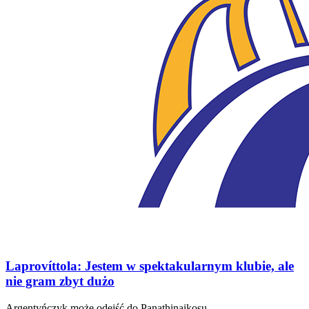
Laprovíttola: Jestem w spektakularnym klubie, ale
nie gram zbyt dużo
Argentyńczyk może odejść do Panathinaikosu