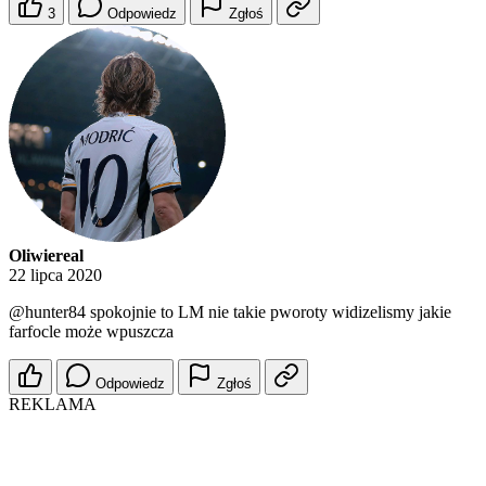
3
Odpowiedz
Zgłoś
Oliwiereal
22 lipca 2020
@hunter84
spokojnie to LM nie takie pworoty widizelismy jakie
farfocle może wpuszcza
Odpowiedz
Zgłoś
REKLAMA