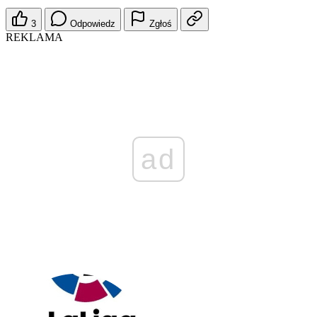
3
Odpowiedz
Zgłoś
REKLAMA
ad