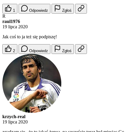
1
Odpowiedz
Zgłoś
R
raul1976
19 lipca 2020
Jak coś to ja też się podpiszę!
2
Odpowiedz
Zgłoś
krzych-real
19 lipca 2020
zgadzam się , że to jakaś żenua, na szczęście teraz był miesiąc C+