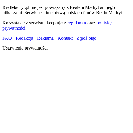
RealMadryt.pl nie jest powiązany z Realem Madryt ani jego
piłkarzami. Serwis jest inicjatywą polskich fanów Realu Madryt.
Korzystając z serwisu akceptujesz
regulamin
oraz
politykę
prywatności
.
FAQ
-
Redakcja
-
Reklama
-
Kontakt
-
Zgłoś błąd
Ustawienia prywatności