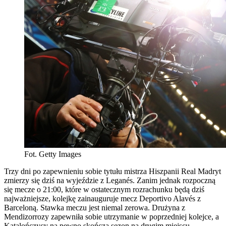
Fot. Getty Images
Trzy dni po zapewnieniu sobie tytułu mistrza Hiszpanii Real Madryt
zmierzy się dziś na wyjeździe z Leganés. Zanim jednak rozpoczną
się mecze o 21:00, które w ostatecznym rozrachunku będą dziś
najważniejsze, kolejkę zainauguruje mecz Deportivo Alavés z
Barceloną. Stawka meczu jest niemal zerowa. Drużyna z
Mendizorrozy zapewniła sobie utrzymanie w poprzedniej kolejce, a
Katalończycy na pewno skończą sezon na drugim miejscu.