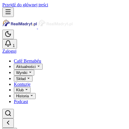
Przejdź do głównej treści
1
Zaloguj
Café Bernabéu
Aktualności
Wyniki
Skład
Kontuzje
Klub
Historia
Podcast