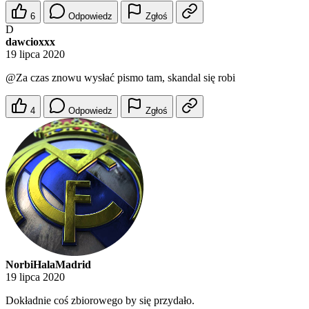
6
Odpowiedz
Zgłoś
D
dawcioxxx
19 lipca 2020
@Za
czas znowu wysłać pismo tam, skandal się robi
4
Odpowiedz
Zgłoś
NorbiHalaMadrid
19 lipca 2020
Dokładnie coś zbiorowego by się przydało.