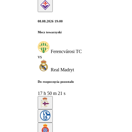
08.08.2026 19:00
Mecz towarzyski
Ferencvárosi TC
vs
Real Madryt
Do rozpoczęcia pozostało
17
h
50
m
20
s