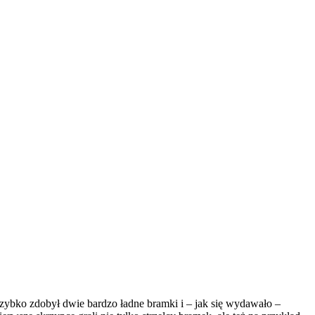
zybko zdobył dwie bardzo ładne bramki i – jak się wydawało –