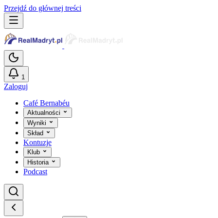
Przejdź do głównej treści
1
Zaloguj
Café Bernabéu
Aktualności
Wyniki
Skład
Kontuzje
Klub
Historia
Podcast