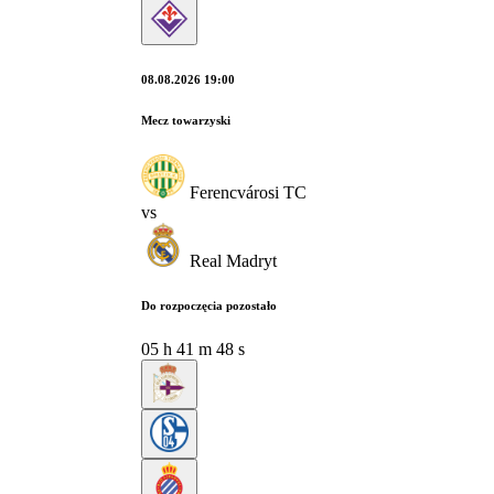
08.08.2026 19:00
Mecz towarzyski
Ferencvárosi TC
vs
Real Madryt
Do rozpoczęcia pozostało
05
h
41
m
47
s