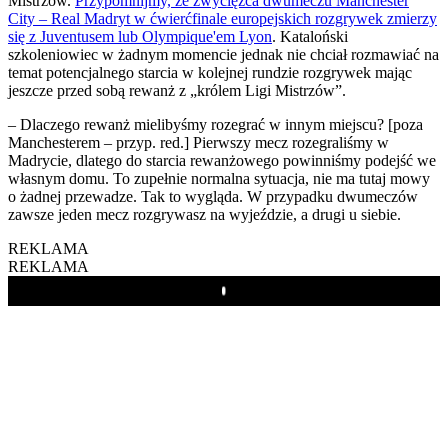
Mistrzów.
Przypomnijmy, że zwycięzca dwumeczu Manchester
City – Real Madryt w ćwierćfinale europejskich rozgrywek zmierzy
się z Juventusem lub Olympique'em Lyon
. Kataloński
szkoleniowiec w żadnym momencie jednak nie chciał rozmawiać na
temat potencjalnego starcia w kolejnej rundzie rozgrywek mając
jeszcze przed sobą rewanż z „królem Ligi Mistrzów”.
– Dlaczego rewanż mielibyśmy rozegrać w innym miejscu? [poza
Manchesterem – przyp. red.] Pierwszy mecz rozegraliśmy w
Madrycie, dlatego do starcia rewanżowego powinniśmy podejść we
własnym domu. To zupełnie normalna sytuacja, nie ma tutaj mowy
o żadnej przewadze. Tak to wygląda. W przypadku dwumeczów
zawsze jeden mecz rozgrywasz na wyjeździe, a drugi u siebie.
REKLAMA
REKLAMA
Play