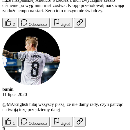
lidze hiszpańskiej Atletico? Przecież z nich zwyczajnie zeszło
ciśnienie po wygraniu mistrzostwa. Klopp przeholował, narzucając
za duże tempo na start. Serio to o niczym nie świadczy.
2
Odpowiedz
Zgłoś
banin
11 lipca 2020
@MAEnglish
tutaj wszyscy piszą, ze nie damy rady, czyli patrząc
na twoją tezę przejdziemy dalej
1
Odpowiedz
Zgłoś
R