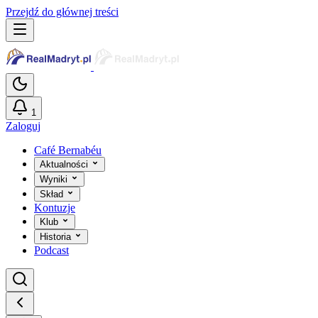
Przejdź do głównej treści
1
Zaloguj
Café Bernabéu
Aktualności
Wyniki
Skład
Kontuzje
Klub
Historia
Podcast