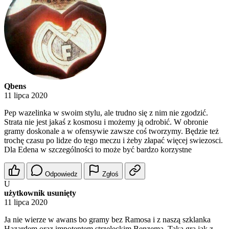
Qbens
11 lipca 2020
Pep wazelinka w swoim stylu, ale trudno się z nim nie zgodzić.
Strata nie jest jakaś z kosmosu i możemy ją odrobić. W obronie
gramy doskonale a w ofensywie zawsze coś tworzymy. Będzie też
trochę czasu po lidze do tego meczu i żeby złapać więcej swiezosci.
Dla Edena w szczególności to może być bardzo korzystne
Odpowiedz
Zgłoś
U
użytkownik usunięty
11 lipca 2020
Ja nie wierze w awans bo gramy bez Ramosa i z naszą szklanka
Hazardem oraz impotentem strzeleckim Benzema. Taka gra jak z