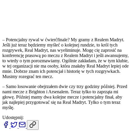
– Potencjalny rywal w ćwierćfinale? My gramy z Realem Madryt.
Jeśli już teraz będziemy myśleć o kolejnej rundzie, to król tych
rozgrywek, Real Madryt, nas wyeliminuje. Mogę cię zaprosić na
konferencję prasową po meczu z Realem Madryt i jeśli awansujemy,
to wtedy o tym porozmawiamy. Ogólnie zakładam, że w tym klubie,
w tej organizacji nie ma osoby, która znałaby Real Madryt lepiej ode
mnie. Dobrze znam ich potencjał i historię w tych rozgrywkach.
Musimy rozegrać ten mecz.
– Samo losowanie obejrzałem dwie czy trzy godziny później. Przed
nami mecze z Brighton i Arsenalem. Teraz tylko to zaprząta mi
głowę. Później mamy dwa kolejne mecze i potencjalny finał, aby
jak najlepiej przygotować się na Real Madryt. Tylko o tym teraz
myślę.
Udostępnij: