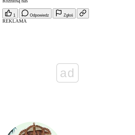
Rozniosą nas
1
Odpowiedz
Zgłoś
REKLAMA
ad