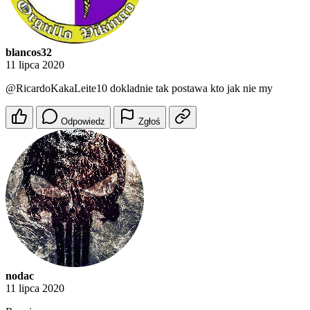
blancos32
11 lipca 2020
@RicardoKakaLeite10
dokladnie tak postawa kto jak nie my
Odpowiedz
Zgłoś
nodac
11 lipca 2020