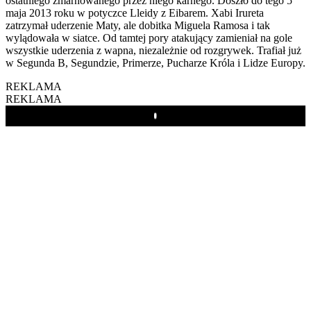
ostatniego zmarnowanego przez niego karnego. Doszło do tego 5
maja 2013 roku w potyczce Lleidy z Eibarem. Xabi Irureta
zatrzymał uderzenie Maty, ale dobitka Miguela Ramosa i tak
wylądowała w siatce. Od tamtej pory atakujący zamieniał na gole
wszystkie uderzenia z wapna, niezależnie od rozgrywek. Trafiał już
w Segunda B, Segundzie, Primerze, Pucharze Króla i Lidze Europy.
REKLAMA
REKLAMA
Play