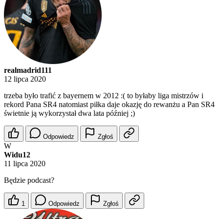
realmadrid111
12 lipca 2020
trzeba było trafić z bayernem w 2012 :( to byłaby liga mistrzów i
rekord Pana SR4 natomiast piłka daje okazję do rewanżu a Pan SR4
świetnie ją wykorzystał dwa lata później ;)
Odpowiedz
Zgłoś
W
Widu12
11 lipca 2020
Będzie podcast?
1
Odpowiedz
Zgłoś