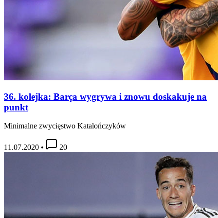
36. kolejka: Barça wygrywa i znowu doskakuje na
punkt
Minimalne zwycięstwo Katalończyków
11.07.2020
•
20