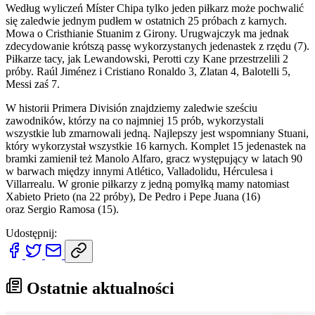
Według wyliczeń Míster Chipa tylko jeden piłkarz może pochwalić
się zaledwie jednym pudłem w ostatnich 25 próbach z karnych.
Mowa o Cristhianie Stuanim z Girony. Urugwajczyk ma jednak
zdecydowanie krótszą passę wykorzystanych jedenastek z rzędu (7).
Piłkarze tacy, jak Lewandowski, Perotti czy Kane przestrzelili 2
próby. Raúl Jiménez i Cristiano Ronaldo 3, Zlatan 4, Balotelli 5,
Messi zaś 7.
W historii Primera División znajdziemy zaledwie sześciu
zawodników, którzy na co najmniej 15 prób, wykorzystali
wszystkie lub zmarnowali jedną. Najlepszy jest wspomniany Stuani,
który wykorzystał wszystkie 16 karnych. Komplet 15 jedenastek na
bramki zamienił też Manolo Alfaro, gracz występujący w latach 90
w barwach między innymi Atlético, Valladolidu, Hérculesa i
Villarrealu. W gronie piłkarzy z jedną pomyłką mamy natomiast
Xabieto Prieto (na 22 próby), De Pedro i Pepe Juana (16)
oraz Sergio Ramosa (15).
Udostępnij:
Ostatnie aktualności