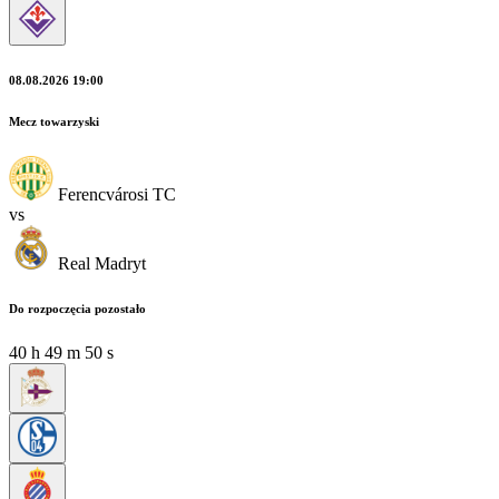
08.08.2026 19:00
Mecz towarzyski
Ferencvárosi TC
vs
Real Madryt
Do rozpoczęcia pozostało
40
h
49
m
49
s