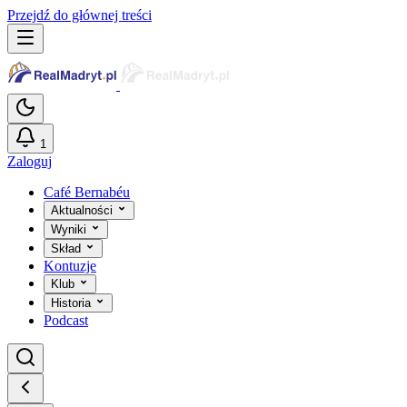
Przejdź do głównej treści
1
Zaloguj
Café Bernabéu
Aktualności
Wyniki
Skład
Kontuzje
Klub
Historia
Podcast