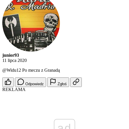
junior93
11 lipca 2020
@Widu12
Po meczu z Granadą
Odpowiedz
Zgłoś
REKLAMA
ad