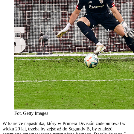
Fot. Getty Images
W karierze napastnika, który w Primera División zadebiutował w
wieku 29 lat, trzeba by zejść aż do Segundy B, by znaleźć