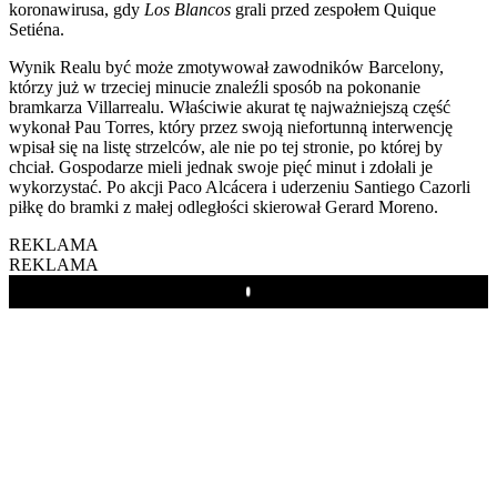
koronawirusa, gdy
Los Blancos
grali przed zespołem Quique
Setiéna.
Wynik Realu być może zmotywował zawodników Barcelony,
którzy już w trzeciej minucie znaleźli sposób na pokonanie
bramkarza Villarrealu. Właściwie akurat tę najważniejszą część
wykonał Pau Torres, który przez swoją niefortunną interwencję
wpisał się na listę strzelców, ale nie po tej stronie, po której by
chciał. Gospodarze mieli jednak swoje pięć minut i zdołali je
wykorzystać. Po akcji Paco Alcácera i uderzeniu Santiego Cazorli
piłkę do bramki z małej odległości skierował Gerard Moreno.
REKLAMA
REKLAMA
Play