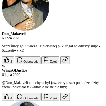
Don_Makaveli
6 lipca 2020
Szczęśliwy gol Suareza.. z pierwszej piłki rogal na dłuższy słupek.
Szczęśliwy xD
2
Odpowiedz
Zgłoś
W
WingsOfJustice
6 lipca 2020
@Don_Makaveli
tam chyba był jeszcze rykoszet po nodze, dzięki
czemu poleciało tak ładnie o ile się nie mylę
4
Odpowiedz
Zgłoś