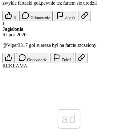
zwykle fartacki gol,pewnie tez fartem sie urodził
3
Odpowiedz
Zgłoś
J
Jagielonia
6 lipca 2020
@Viper3317
gol suareza był na farcie szczelony
Odpowiedz
Zgłoś
REKLAMA
ad