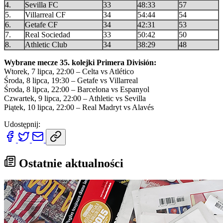
4.
Sevilla FC
33
48:33
57
5.
Villarreal CF
34
54:44
54
6.
Getafe CF
34
42:31
53
7.
Real Sociedad
33
50:42
50
8.
Athletic Club
34
38:29
48
Wybrane mecze 35. kolejki Primera División:
Wtorek, 7 lipca, 22:00 – Celta vs Atlético
Środa, 8 lipca, 19:30 – Getafe vs Villarreal
Środa, 8 lipca, 22:00 – Barcelona vs Espanyol
Czwartek, 9 lipca, 22:00 – Athletic vs Sevilla
Piątek, 10 lipca, 22:00 – Real Madryt vs Alavés
Udostępnij:
Ostatnie aktualności