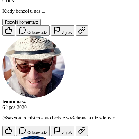
suarez.
Kiedy benzol u nas ...
Rozwiń komentarz
Odpowiedz
Zgłoś
leontomasz
6 lipca 2020
@saxxon
to mistrzostwo będzie wyżebrane a nie zdobyte
Odpowiedz
Zgłoś