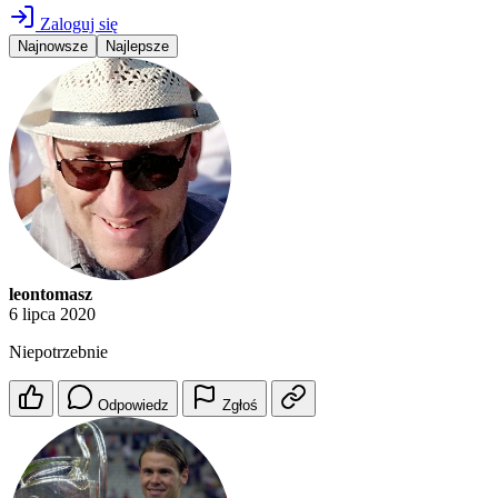
Zaloguj się
Najnowsze
Najlepsze
leontomasz
6 lipca 2020
Niepotrzebnie
Odpowiedz
Zgłoś