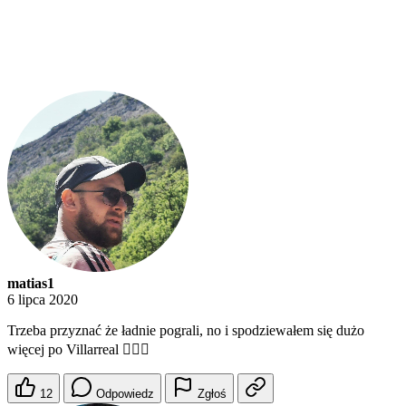
matias1
6 lipca 2020
Trzeba przyznać że ładnie pograli, no i spodziewałem się dużo
więcej po Villarreal 🤷🏻‍♂️
12
Odpowiedz
Zgłoś