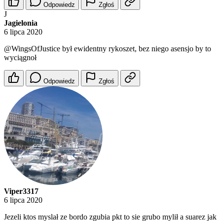
Odpowiedz
Zgłoś
J
Jagielonia
6 lipca 2020
@WingsOfJustice
był ewidentny rykoszet, bez niego asensjo by to
wyciągnoł
Odpowiedz
Zgłoś
Viper3317
6 lipca 2020
Jezeli ktos myslał ze bordo zgubia pkt to sie grubo mylił a suarez jak