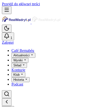
Przejdź do głównej treści
1
Zaloguj
Café Bernabéu
Aktualności
Wyniki
Skład
Kontuzje
Klub
Historia
Podcast