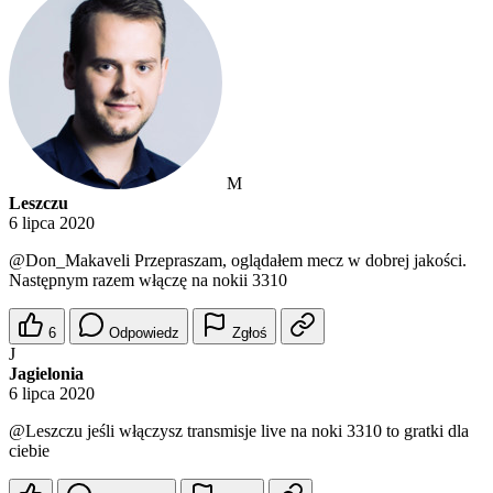
M
Leszczu
6 lipca 2020
@Don_Makaveli
Przepraszam, oglądałem mecz w dobrej jakości.
Następnym razem włączę na nokii 3310
6
Odpowiedz
Zgłoś
J
Jagielonia
6 lipca 2020
@Leszczu
jeśli włączysz transmisje live na noki 3310 to gratki dla
ciebie