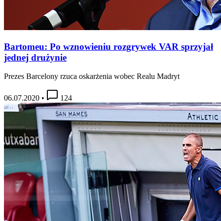
Bartomeu: Po wznowieniu rozgrywek VAR sprzyjał
jednej drużynie
Prezes Barcelony rzuca oskarżenia wobec Realu Madryt
06.07.2020
•
124