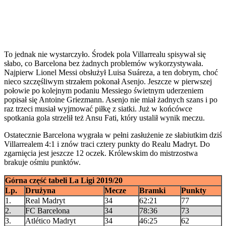
To jednak nie wystarczyło. Środek pola Villarrealu spisywał się
słabo, co Barcelona bez żadnych problemów wykorzystywała.
Najpierw Lionel Messi obsłużył Luisa Suáreza, a ten dobrym, choć
nieco szczęśliwym strzałem pokonał Asenjo. Jeszcze w pierwszej
połowie po kolejnym podaniu Messiego świetnym uderzeniem
popisał się Antoine Griezmann. Asenjo nie miał żadnych szans i po
raz trzeci musiał wyjmować piłkę z siatki. Już w końcówce
spotkania gola strzelił też Ansu Fati, który ustalił wynik meczu.
Ostatecznie Barcelona wygrała w pełni zasłużenie ze słabiutkim dziś
Villarrealem 4:1 i znów traci cztery punkty do Realu Madryt. Do
zgarnięcia jest jeszcze 12 oczek. Królewskim do mistrzostwa
brakuje ośmiu punktów.
Górna część tabeli La Ligi 2019/20
Lp.
Drużyna
Mecze
Bramki
Punkty
1.
Real Madryt
34
62:21
77
2.
FC Barcelona
34
78:36
73
3.
Atlético Madryt
34
46:25
62