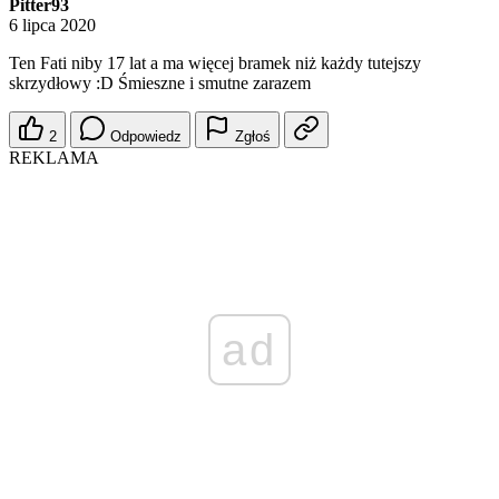
Pitter93
6 lipca 2020
Ten Fati niby 17 lat a ma więcej bramek niż każdy tutejszy
skrzydłowy :D Śmieszne i smutne zarazem
2
Odpowiedz
Zgłoś
REKLAMA
ad