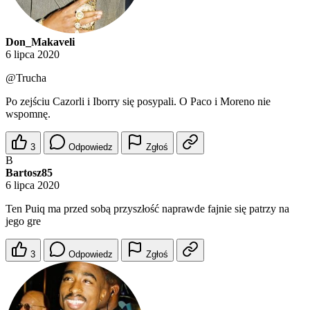
Don_Makaveli
6 lipca 2020
@Trucha
Po zejściu Cazorli i Iborry się posypali. O Paco i Moreno nie
wspomnę.
3
Odpowiedz
Zgłoś
B
Bartosz85
6 lipca 2020
Ten Puiq ma przed sobą przyszłość naprawde fajnie się patrzy na
jego gre
3
Odpowiedz
Zgłoś