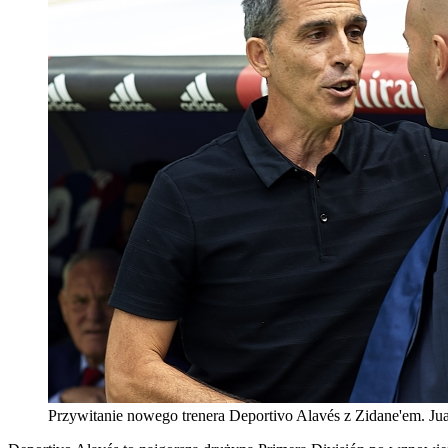
Przywitanie nowego trenera Deportivo Alavés z Zidane'em. J