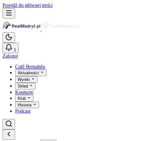
Przejdź do głównej treści
1
Zaloguj
Café Bernabéu
Aktualności
Wyniki
Skład
Kontuzje
Klub
Historia
Podcast