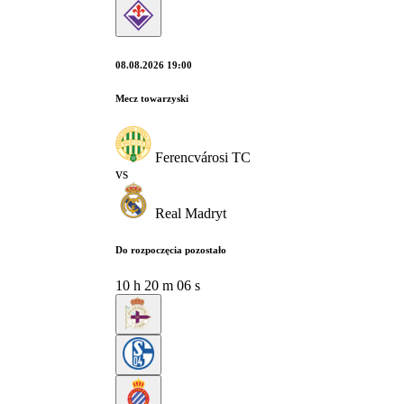
08.08.2026 19:00
Mecz towarzyski
Ferencvárosi TC
vs
Real Madryt
Do rozpoczęcia pozostało
10
h
20
m
05
s