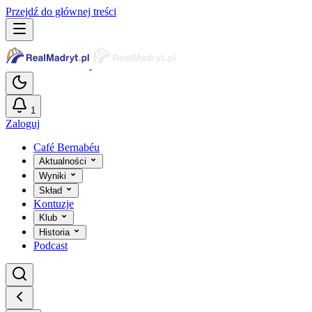
Przejdź do głównej treści
1
Zaloguj
Café Bernabéu
Aktualności
Wyniki
Skład
Kontuzje
Klub
Historia
Podcast