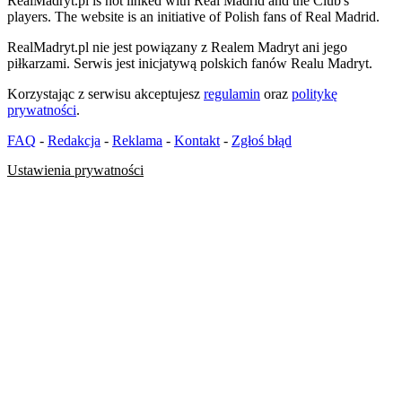
RealMadryt.pl is not linked with Real Madrid and the Club's
players. The website is an initiative of Polish fans of Real Madrid.
RealMadryt.pl nie jest powiązany z Realem Madryt ani jego
piłkarzami. Serwis jest inicjatywą polskich fanów Realu Madryt.
Korzystając z serwisu akceptujesz
regulamin
oraz
politykę
prywatności
.
FAQ
-
Redakcja
-
Reklama
-
Kontakt
-
Zgłoś błąd
Ustawienia prywatności