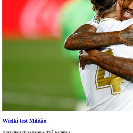
Wielki test Militão
Brazylijczyk zastępuje dziś Varane'a