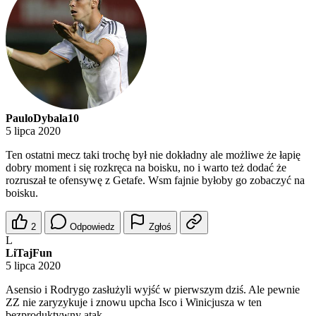
PauloDybala10
5 lipca 2020
Ten ostatni mecz taki trochę był nie dokładny ale możliwe że łapię
dobry moment i się rozkręca na boisku, no i warto też dodać że
rozruszał te ofensywę z Getafe. Wsm fajnie byłoby go zobaczyć na
boisku.
2
Odpowiedz
Zgłoś
L
LiTajFun
5 lipca 2020
Asensio i Rodrygo zasłużyli wyjść w pierwszym dziś. Ale pewnie
ZZ nie zaryzykuje i znowu upcha Isco i Winicjusza w ten
bezproduktywny atak...