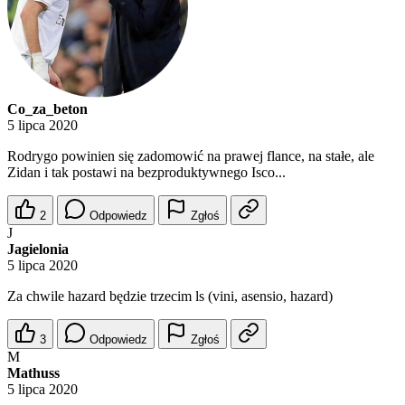
Co_za_beton
5 lipca 2020
Rodrygo powinien się zadomowić na prawej flance, na stałe, ale
Zidan i tak postawi na bezproduktywnego Isco...
2
Odpowiedz
Zgłoś
J
Jagielonia
5 lipca 2020
Za chwile hazard będzie trzecim ls (vini, asensio, hazard)
3
Odpowiedz
Zgłoś
M
Mathuss
5 lipca 2020