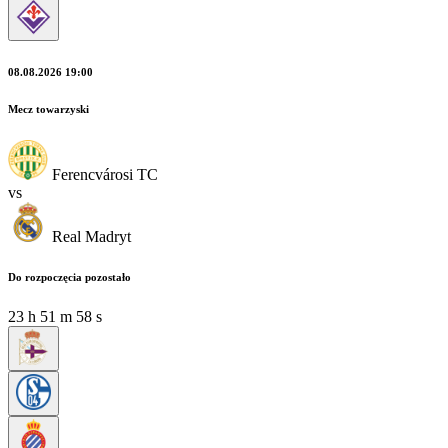
08.08.2026 19:00
Mecz towarzyski
Ferencvárosi TC
vs
Real Madryt
Do rozpoczęcia pozostało
23
h
51
m
57
s