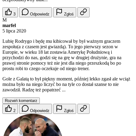
3
Odpowiedz
Zgłoś
M
marfel
5 lipca 2020
Lubię Rodrygo i będę mu kibicował by był ważnym graczem
zespołu(a z czasem jest gwiazdą). To jego pierwszy sezon w
Europie, w wieku 18 lat zostawia Amerykę Południową i
przychodzi do nas, godzi się na grę w drugiej drużynie, gra na
prawej stronie pomocy też nie jest dla niego przeszkodą bo po
prostu robi to czego oczekuje od niego trener.
Gole z Galatą to był piękny moment, później lekko zgasł ale wciąż
można było na niego liczyć bo na tyle co dostał szanse to nie
zawodził. Radzę też popatrzeć ...
Rozwiń komentarz
2
Odpowiedz
Zgłoś