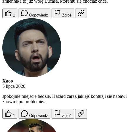
zmiennika to już wolę Lucasa, któremu się chociaż chce.
1
Odpowiedz
Zgłoś
Xaoo
5 lipca 2020
spokojnie miejscie bedzie. Hazard zaraz jakiejś kontuzji sie nabawi
znowu i po problemie...
1
Odpowiedz
Zgłoś