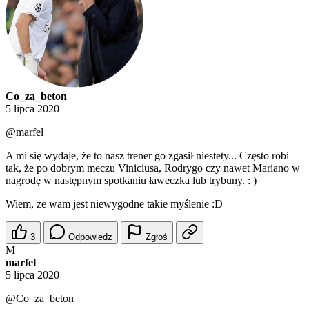
Co_za_beton
5 lipca 2020
@marfel
A mi się wydaje, że to nasz trener go zgasił niestety... Często robi
tak, że po dobrym meczu Viniciusa, Rodrygo czy nawet Mariano w
nagrodę w następnym spotkaniu ławeczka lub trybuny. : )
Wiem, że wam jest niewygodne takie myślenie :D
3
Odpowiedz
Zgłoś
M
marfel
5 lipca 2020
@Co_za_beton