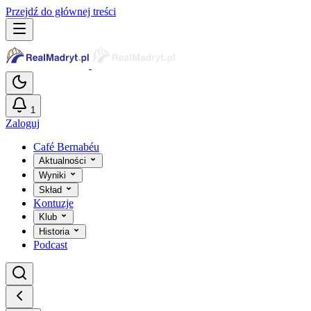
Przejdź do głównej treści
1
Zaloguj
Café Bernabéu
Aktualności
Wyniki
Skład
Kontuzje
Klub
Historia
Podcast