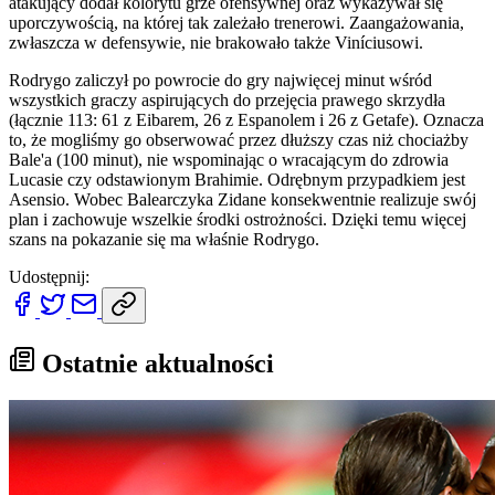
atakujący dodał kolorytu grze ofensywnej oraz wykazywał się
uporczywością, na której tak zależało trenerowi. Zaangażowania,
zwłaszcza w defensywie, nie brakowało także Viníciusowi.
Rodrygo zaliczył po powrocie do gry najwięcej minut wśród
wszystkich graczy aspirujących do przejęcia prawego skrzydła
(łącznie 113: 61 z Eibarem, 26 z Espanolem i 26 z Getafe). Oznacza
to, że mogliśmy go obserwować przez dłuższy czas niż chociażby
Bale'a (100 minut), nie wspominając o wracającym do zdrowia
Lucasie czy odstawionym Brahimie. Odrębnym przypadkiem jest
Asensio. Wobec Balearczyka Zidane konsekwentnie realizuje swój
plan i zachowuje wszelkie środki ostrożności. Dzięki temu więcej
szans na pokazanie się ma właśnie Rodrygo.
Udostępnij:
Ostatnie aktualności