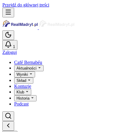
Przejdź do głównej treści
1
Zaloguj
Café Bernabéu
Aktualności
Wyniki
Skład
Kontuzje
Klub
Historia
Podcast