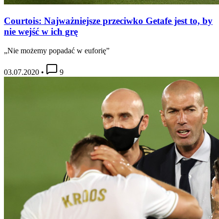
Courtois: Najważniejsze przeciwko Getafe jest to, by
nie wejść w ich grę
„Nie możemy popadać w euforię”
03.07.2020
•
9