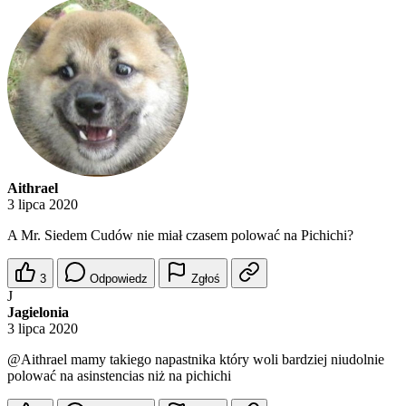
Aithrael
3 lipca 2020
A Mr. Siedem Cudów nie miał czasem polować na Pichichi?
3
Odpowiedz
Zgłoś
J
Jagielonia
3 lipca 2020
@Aithrael
mamy takiego napastnika który woli bardziej niudolnie
polować na asinstencias niż na pichichi