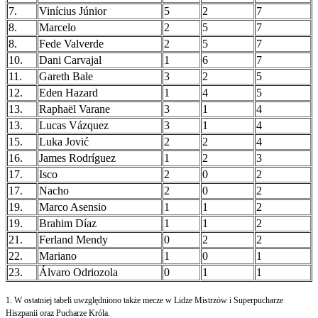
7.
Vinícius Júnior
5
2
7
8.
Marcelo
2
5
7
8.
Fede Valverde
2
5
7
10.
Dani Carvajal
1
6
7
11.
Gareth Bale
3
2
5
12.
Eden Hazard
1
4
5
13.
Raphaël Varane
3
1
4
13.
Lucas Vázquez
3
1
4
15.
Luka Jović
2
2
4
16.
James Rodríguez
1
2
3
17.
Isco
2
0
2
17.
Nacho
2
0
2
19.
Marco Asensio
1
1
2
19.
Brahim Díaz
1
1
2
21.
Ferland Mendy
0
2
2
22.
Mariano
1
0
1
23.
Álvaro Odriozola
0
1
1
1. W ostatniej tabeli uwzględniono także mecze w Lidze Mistrzów i Superpucharze
Hiszpanii oraz Pucharze Króla.