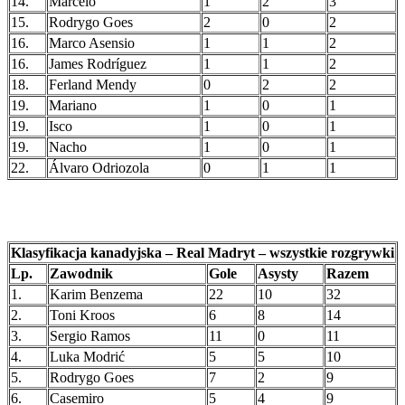
14.
Marcelo
1
2
3
15.
Rodrygo Goes
2
0
2
16.
Marco Asensio
1
1
2
16.
James Rodríguez
1
1
2
18.
Ferland Mendy
0
2
2
19.
Mariano
1
0
1
19.
Isco
1
0
1
19.
Nacho
1
0
1
22.
Álvaro Odriozola
0
1
1
Klasyfikacja kanadyjska – Real Madryt – wszystkie rozgrywki
Lp.
Zawodnik
Gole
Asysty
Razem
1.
Karim Benzema
22
10
32
2.
Toni Kroos
6
8
14
3.
Sergio Ramos
11
0
11
4.
Luka Modrić
5
5
10
5.
Rodrygo Goes
7
2
9
6.
Casemiro
5
4
9