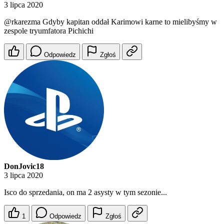
3 lipca 2020
@rkarezma
Gdyby kapitan oddał Karimowi karne to mielibyśmy w
zespole tryumfatora Pichichi
Odpowiedz
Zgłoś
DonJovic18
3 lipca 2020
Isco do sprzedania, on ma 2 asysty w tym sezonie...
1
Odpowiedz
Zgłoś