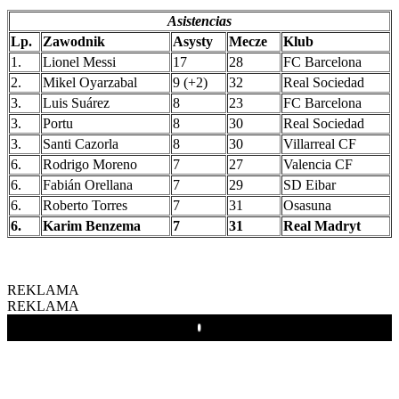
Asistencias
Lp.
Zawodnik
Asysty
Mecze
Klub
1.
Lionel Messi
17
28
FC Barcelona
2.
Mikel Oyarzabal
9 (+2)
32
Real Sociedad
3.
Luis Suárez
8
23
FC Barcelona
3.
Portu
8
30
Real Sociedad
3.
Santi Cazorla
8
30
Villarreal CF
6.
Rodrigo Moreno
7
27
Valencia CF
6.
Fabián Orellana
7
29
SD Eibar
6.
Roberto Torres
7
31
Osasuna
6.
Karim Benzema
7
31
Real Madryt
REKLAMA
REKLAMA
Play