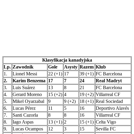
Klasyfikacja kanadyjska
Lp.
Zawodnik
Gole
Asysty
Razem
Klub
1.
Lionel Messi
22 (+1)
17
39 (+1)
FC Barcelona
2.
Karim Benzema
17
7
24
Real Madryt
3.
Luis Suárez
13
8
21
FC Barcelona
4.
Gerard Moreno
15 (+2)
4
19 (+2)
Villarreal CF
5.
Mikel Oyarzabal
9
9 (+2)
18 (+1)
Real Sociedad
6.
Lucas Pérez
11
5
16
Deportivo Alavés
7.
Santi Cazorla
8
8
16
Villarreal CF
8.
Iago Aspas
13 (+1)
2
15 (+1)
Celta Vigo
9.
Lucas Ocampos
12
3
15
Sevilla FC