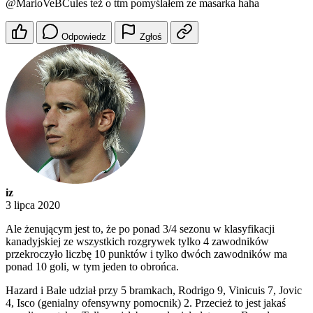
@MarioVeBCules
też o ttm pomyślałem ze masarka haha
Odpowiedz
Zgłoś
iz
3 lipca 2020
Ale żenującym jest to, że po ponad 3/4 sezonu w klasyfikacji
kanadyjskiej ze wszystkich rozgrywek tylko 4 zawodników
przekroczyło liczbę 10 punktów i tylko dwóch zawodników ma
ponad 10 goli, w tym jeden to obrońca.
Hazard i Bale udział przy 5 bramkach, Rodrigo 9, Vinicuis 7, Jovic
4, Isco (genialny ofensywny pomocnik) 2. Przecież to jest jakaś