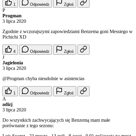
1
Odpowiedz
Zgłoś
P
Progman
3 lipca 2020
Zgodnie z wczorajszymi zapowiedziami Benzema goni Messiego w
Pichichi XD
4
Odpowiedz
Zgłoś
J
Jagielonia
3 lipca 2020
@Progman
chyba nieudolnie w asistencias
1
Odpowiedz
Zgłoś
A
adizj
3 lipca 2020
Do wszystkich zachwycających się Benzemą mam małe
porównanie z tego sezonu:
Luis Suarez - 23 mecze - 13 goli - 8 asyst - 0,91 gol/asysta na mecz