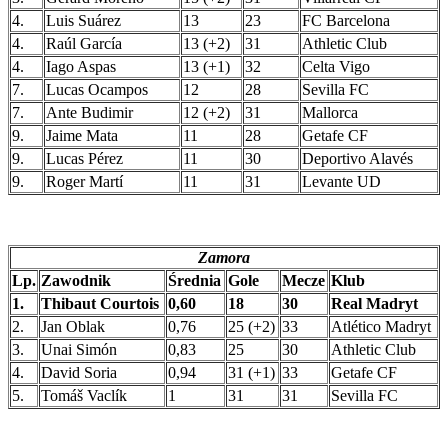
4.
Luis Suárez
13
23
FC Barcelona
4.
Raúl García
13 (+2)
31
Athletic Club
4.
Iago Aspas
13 (+1)
32
Celta Vigo
7.
Lucas Ocampos
12
28
Sevilla FC
7.
Ante Budimir
12 (+2)
31
Mallorca
9.
Jaime Mata
11
28
Getafe CF
9.
Lucas Pérez
11
30
Deportivo Alavés
9.
Roger Martí
11
31
Levante UD
Zamora
Lp.
Zawodnik
Średnia
Gole
Mecze
Klub
1.
Thibaut Courtois
0,60
18
30
Real Madryt
2.
Jan Oblak
0,76
25 (+2)
33
Atlético Madryt
3.
Unai Simón
0,83
25
30
Athletic Club
4.
David Soria
0,94
31 (+1)
33
Getafe CF
5.
Tomáš Vaclík
1
31
31
Sevilla FC