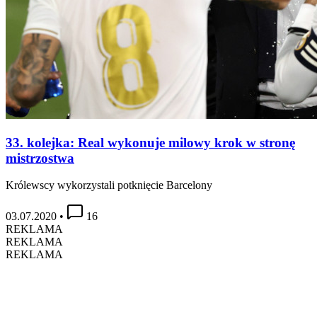
33. kolejka: Real wykonuje milowy krok w stronę
mistrzostwa
Królewscy wykorzystali potknięcie Barcelony
03.07.2020
•
16
REKLAMA
REKLAMA
REKLAMA