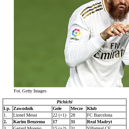
Fot. Getty Images
Pichichi
Lp.
Zawodnik
Gole
Mecze
Klub
1.
Lionel Messi
22 (+1)
28
FC Barcelona
2.
Karim Benzema
17
31
Real Madryt
3.
Gerard Moreno
15 (+2)
31
Villarreal CF