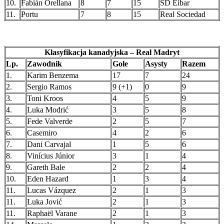
10.
Fabián Orellana
8
7
15
SD Eibar
11.
Portu
7
8
15
Real Sociedad
Klasyfikacja kanadyjska – Real Madryt
Lp.
Zawodnik
Gole
Asysty
Razem
1.
Karim Benzema
17
7
24
2.
Sergio Ramos
9 (+1)
0
9
3.
Toni Kroos
4
5
9
4.
Luka Modrić
3
5
8
5.
Fede Valverde
2
5
7
6.
Casemiro
4
2
6
7.
Dani Carvajal
1
5
6
8.
Vinícius Júnior
3
1
4
9.
Gareth Bale
2
2
4
10.
Eden Hazard
1
3
4
11.
Lucas Vázquez
2
1
3
11.
Luka Jović
2
1
3
11.
Raphaël Varane
2
1
3