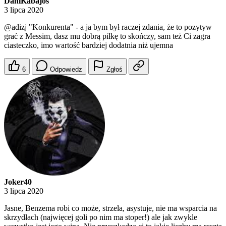
DaniKabajos
3 lipca 2020
@adizj
"Konkurenta" - a ja bym był raczej zdania, że to pozytyw
grać z Messim, dasz mu dobrą piłkę to skończy, sam też Ci zagra
ciasteczko, imo wartość bardziej dodatnia niż ujemna
6
Odpowiedz
Zgłoś
Joker40
3 lipca 2020
Jasne, Benzema robi co może, strzela, asystuje, nie ma wsparcia na
skrzydłach (najwięcej goli po nim ma stoper!) ale jak zwykle