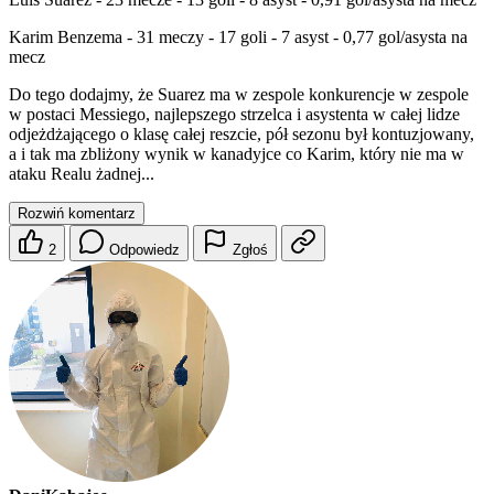
Karim Benzema - 31 meczy - 17 goli - 7 asyst - 0,77 gol/asysta na
mecz
Do tego dodajmy, że Suarez ma w zespole konkurencje w zespole
w postaci Messiego, najlepszego strzelca i asystenta w całej lidze
odjeżdżającego o klasę całej reszcie, pół sezonu był kontuzjowany,
a i tak ma zbliżony wynik w kanadyjce co Karim, który nie ma w
ataku Realu żadnej...
Rozwiń komentarz
2
Odpowiedz
Zgłoś