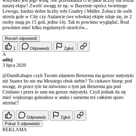
wszystko jest jego winą. Nie przeszkadza ci to jakie liczby ma reszta
naszej ekipy? Zwróć uwagę że np. w Bayernie oprócz świetnego
Lewego, bardzo dobre liczby robi Gnabry i Müller. Zobacz ile osób
strzela gole w City czy Atalancie (we włoskiej ekipie zdaje się, że 2
osoby mają po 15 goli, jedna 14). Tak to powinno wyglądać, Real
powinien mieć kilku regularnych strzelców...
Rozwiń odpowiedź
1
Odpowiedz
Zgłoś
A
adizj
3 lipca 2020
@DaniKabajos
czyli Twoim zdaniem Benzema ma gorsze statystyki
niż Suarez bo nie ma Messiego obok siebie? To ciekawe biorąc pod
uwagę, że przez tyle lat mówiono o tym jak Benzema gra pod
Cristiano i przez to sam ma gorsze statystyki. Czyli jednak da się
mieć większego goleadora w ataku i samemu też całkiem sporo
strzelać?
Odpowiedz
Zgłoś
Pokaż 5 odpowiedzi
REKLAMA