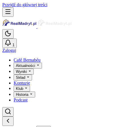
Przejdź do głównej treści
1
Zaloguj
Café Bernabéu
Aktualności
Wyniki
Skład
Kontuzje
Klub
Historia
Podcast