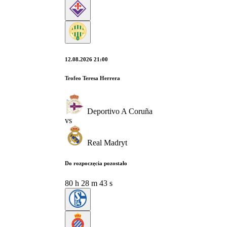
12.08.2026 21:00
Trofeo Teresa Herrera
Deportivo A Coruña
vs
Real Madryt
Do rozpoczęcia pozostało
80
h
28
m
42
s