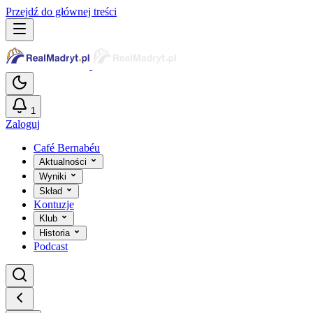
Przejdź do głównej treści
1
Zaloguj
Café Bernabéu
Aktualności
Wyniki
Skład
Kontuzje
Klub
Historia
Podcast