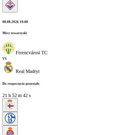
08.08.2026 19:00
Mecz towarzyski
Ferencvárosi TC
vs
Real Madryt
Do rozpoczęcia pozostało
21
h
52
m
41
s