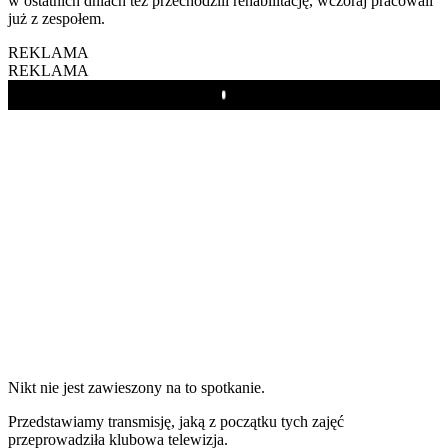
w ostatnich dniach też przechodzili rehabilitację, wczoraj pracowali
już z zespołem.
REKLAMA
REKLAMA
Play
Nikt nie jest zawieszony na to spotkanie.
Przedstawiamy transmisję, jaką z początku tych zajęć
przeprowadziła klubowa telewizja.