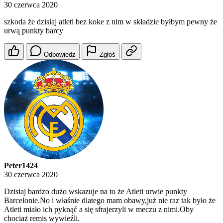
30 czerwca 2020
szkoda że dzisiaj atleti bez koke z nim w składzie byłbym pewny że
urwą punkty barcy
Odpowiedz
Zgłoś
Peter1424
30 czerwca 2020
Dzisiaj bardzo dużo wskazuje na to że Atleti urwie punkty
Barcelonie.No i właśnie dlatego mam obawy,już nie raz tak było że
Atleti miało ich pyknąć a się sfrajerzyli w meczu z nimi.Oby
chociaż remis wywieźli.