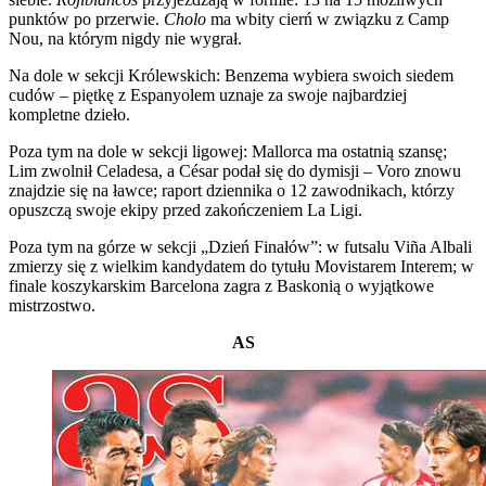
punktów po przerwie.
Cholo
ma wbity cierń w związku z Camp
Nou, na którym nigdy nie wygrał.
Na dole w sekcji Królewskich: Benzema wybiera swoich siedem
cudów – piętkę z Espanyolem uznaje za swoje najbardziej
kompletne dzieło.
Poza tym na dole w sekcji ligowej: Mallorca ma ostatnią szansę;
Lim zwolnił Celadesa, a César podał się do dymisji – Voro znowu
znajdzie się na ławce; raport dziennika o 12 zawodnikach, którzy
opuszczą swoje ekipy przed zakończeniem La Ligi.
Poza tym na górze w sekcji „Dzień Finałów”: w futsalu Viña Albali
zmierzy się z wielkim kandydatem do tytułu Movistarem Interem; w
finale koszykarskim Barcelona zagra z Baskonią o wyjątkowe
mistrzostwo.
AS