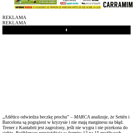
REKLAMA
REKLAMA
Play
„Atlético odwiedza beczkę prochu” –
MARCA
analizuje, że Setién i
Barcelona są pogrążeni w kryzysie i nie mają marginesu na błąd.
Trener z Kantabrii jest zagrożony, jeśli nie wygra i nie przekona do
siebie.
Rojiblancos
przyjeżdżają w formie: 13 na 15 możliwych