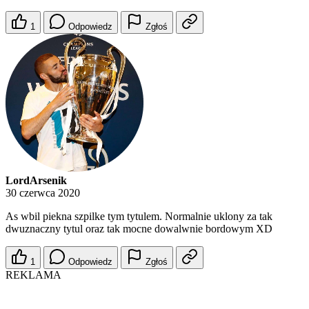
1
Odpowiedz
Zgłoś
LordArsenik
30 czerwca 2020
As wbil piekna szpilke tym tytulem. Normalnie uklony za tak
dwuznaczny tytul oraz tak mocne dowalwnie bordowym XD
1
Odpowiedz
Zgłoś
REKLAMA