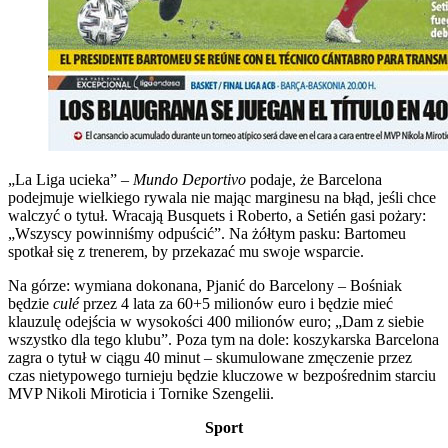
„La Liga ucieka” –
Mundo Deportivo
podaje, że Barcelona
podejmuje wielkiego rywala nie mając marginesu na błąd, jeśli chce
walczyć o tytuł. Wracają Busquets i Roberto, a Setién gasi pożary:
„Wszyscy powinniśmy odpuścić”. Na żółtym pasku: Bartomeu
spotkał się z trenerem, by przekazać mu swoje wsparcie.
Na górze: wymiana dokonana, Pjanić do Barcelony – Bośniak
będzie
culé
przez 4 lata za 60+5 milionów euro i będzie mieć
klauzulę odejścia w wysokości 400 milionów euro; „Dam z siebie
wszystko dla tego klubu”. Poza tym na dole: koszykarska Barcelona
zagra o tytuł w ciągu 40 minut – skumulowane zmęczenie przez
czas nietypowego turnieju będzie kluczowe w bezpośrednim starciu
MVP Nikoli Miroticia i Tornike Szengelii.
Sport