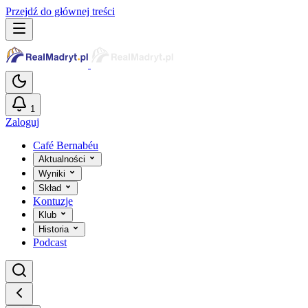
Przejdź do głównej treści
1
Zaloguj
Café Bernabéu
Aktualności
Wyniki
Skład
Kontuzje
Klub
Historia
Podcast