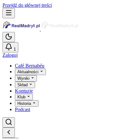
Przejdź do głównej treści
1
Zaloguj
Café Bernabéu
Aktualności
Wyniki
Skład
Kontuzje
Klub
Historia
Podcast