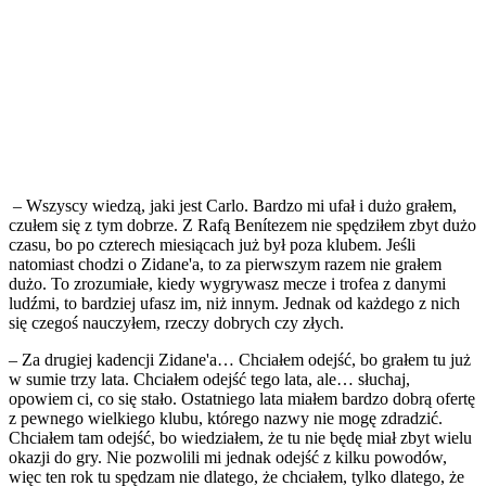
– Wszyscy wiedzą, jaki jest Carlo. Bardzo mi ufał i dużo grałem,
czułem się z tym dobrze. Z Rafą Benítezem nie spędziłem zbyt dużo
czasu, bo po czterech miesiącach już był poza klubem. Jeśli
natomiast chodzi o Zidane'a, to za pierwszym razem nie grałem
dużo. To zrozumiałe, kiedy wygrywasz mecze i trofea z danymi
ludźmi, to bardziej ufasz im, niż innym. Jednak od każdego z nich
się czegoś nauczyłem, rzeczy dobrych czy złych.
– Za drugiej kadencji Zidane'a… Chciałem odejść, bo grałem tu już
w sumie trzy lata. Chciałem odejść tego lata, ale… słuchaj,
opowiem ci, co się stało. Ostatniego lata miałem bardzo dobrą ofertę
z pewnego wielkiego klubu, którego nazwy nie mogę zdradzić.
Chciałem tam odejść, bo wiedziałem, że tu nie będę miał zbyt wielu
okazji do gry. Nie pozwolili mi jednak odejść z kilku powodów,
więc ten rok tu spędzam nie dlatego, że chciałem, tylko dlatego, że