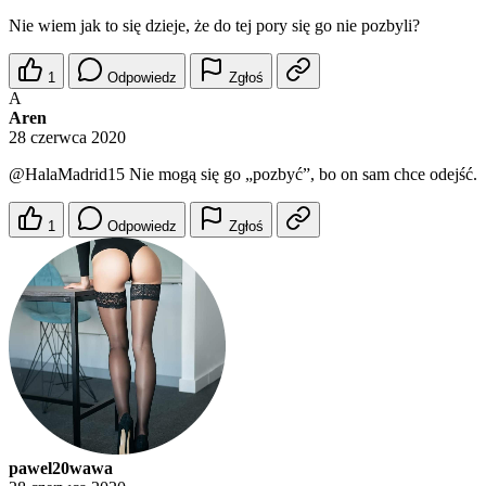
Nie wiem jak to się dzieje, że do tej pory się go nie pozbyli?
1
Odpowiedz
Zgłoś
A
Aren
28 czerwca 2020
@HalaMadrid15
Nie mogą się go „pozbyć”, bo on sam chce odejść.
1
Odpowiedz
Zgłoś
pawel20wawa