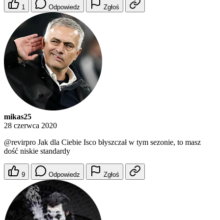
1
Odpowiedz
Zgłoś
mikas25
28 czerwca 2020
@revirpro
Jak dla Ciebie Isco błyszczał w tym sezonie, to masz
dość niskie standardy
9
Odpowiedz
Zgłoś