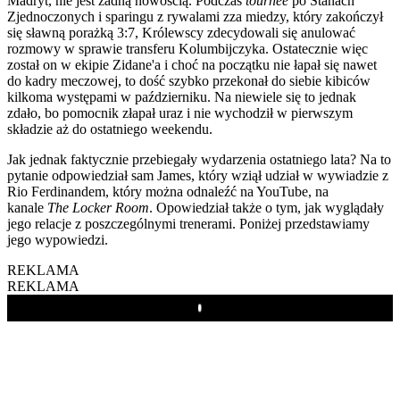
Madryt, nie jest żadną nowością. Podczas
tournée
po Stanach
Zjednoczonych i sparingu z rywalami zza miedzy, który zakończył
się sławną porażką 3:7, Królewscy zdecydowali się anulować
rozmowy w sprawie transferu Kolumbijczyka. Ostatecznie więc
został on w ekipie Zidane'a i choć na początku nie łapał się nawet
do kadry meczowej, to dość szybko przekonał do siebie kibiców
kilkoma występami w październiku. Na niewiele się to jednak
zdało, bo pomocnik złapał uraz i nie wychodził w pierwszym
składzie aż do ostatniego weekendu.
Jak jednak faktycznie przebiegały wydarzenia ostatniego lata? Na to
pytanie odpowiedział sam James, który wziął udział w wywiadzie z
Rio Ferdinandem, który można odnaleźć na YouTube, na
kanale
The Locker Room
. Opowiedział także o tym, jak wyglądały
jego relacje z poszczególnymi trenerami. Poniżej przedstawiamy
jego wypowiedzi.
REKLAMA
REKLAMA
Play