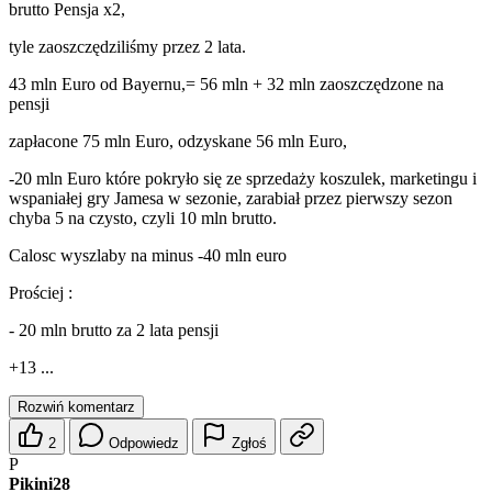
brutto Pensja x2,
tyle zaoszczędziliśmy przez 2 lata.
43 mln Euro od Bayernu,= 56 mln + 32 mln zaoszczędzone na
pensji
zapłacone 75 mln Euro, odzyskane 56 mln Euro,
-20 mln Euro które pokryło się ze sprzedaży koszulek, marketingu i
wspaniałej gry Jamesa w sezonie, zarabiał przez pierwszy sezon
chyba 5 na czysto, czyli 10 mln brutto.
Calosc wyszlaby na minus -40 mln euro
Prościej :
- 20 mln brutto za 2 lata pensji
+13 ...
Rozwiń komentarz
2
Odpowiedz
Zgłoś
P
Pikini28