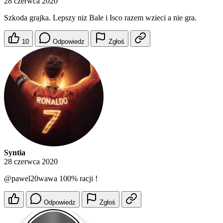
28 czerwca 2020
Szkoda grajka. Lepszy niz Bale i Isco razem wzieci a nie gra.
10
Odpowiedz
Zgłoś
Syntia
28 czerwca 2020
@pawel20wawa
100% racji !
Odpowiedz
Zgłoś