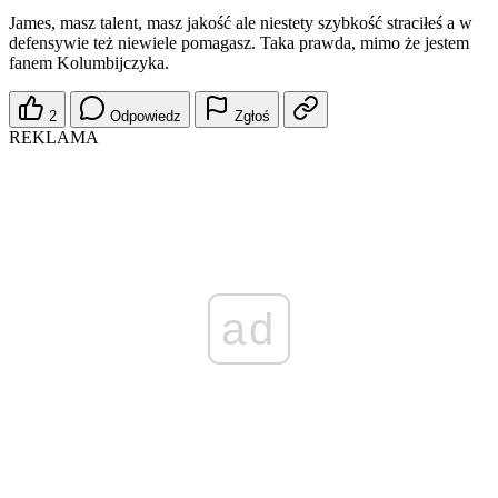
James, masz talent, masz jakość ale niestety szybkość straciłeś a w
defensywie też niewiele pomagasz. Taka prawda, mimo że jestem
fanem Kolumbijczyka.
2
Odpowiedz
Zgłoś
REKLAMA
ad