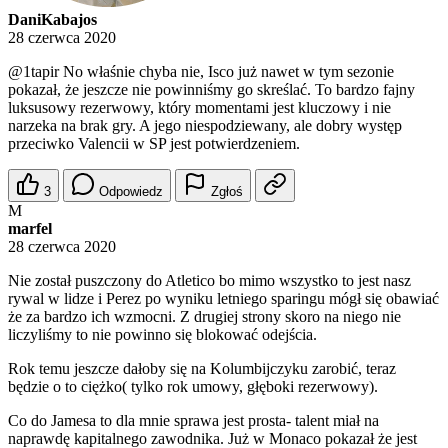
DaniKabajos
28 czerwca 2020
@1tapir
No właśnie chyba nie, Isco już nawet w tym sezonie
pokazał, że jeszcze nie powinniśmy go skreślać. To bardzo fajny
luksusowy rezerwowy, który momentami jest kluczowy i nie
narzeka na brak gry. A jego niespodziewany, ale dobry występ
przeciwko Valencii w SP jest potwierdzeniem.
3
Odpowiedz
Zgłoś
M
marfel
28 czerwca 2020
Nie został puszczony do Atletico bo mimo wszystko to jest nasz
rywal w lidze i Perez po wyniku letniego sparingu mógł się obawiać
że za bardzo ich wzmocni. Z drugiej strony skoro na niego nie
liczyliśmy to nie powinno się blokować odejścia.
Rok temu jeszcze dałoby się na Kolumbijczyku zarobić, teraz
będzie o to ciężko( tylko rok umowy, głęboki rezerwowy).
Co do Jamesa to dla mnie sprawa jest prosta- talent miał na
naprawdę kapitalnego zawodnika. Już w Monaco pokazał że jest