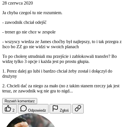
28 czerwca 2020
Ja chyba czegoś tu nie rozumiem.
- zawodnik chciał odejść
- trener go nie chce w zespole
- wszyscy wiedza ze James choćby był najlepszy, to i tak przegra z
Isco bo ZZ go nie widzi w swoich planach
To po cholerę utrudniali mu przejście i zablokowali transfer? Bo
widzę tylko 3 opcje i każda jest po prostu głupia.
1. Perez dalej go lubi i bardzo chciał żeby został i dołączył do
drużyny
2. Chcieli dać za niego za mało (no z takim stanem rzeczy jak jest
teraz, ze zawodnik wg nie gra to nigd...
Rozwiń komentarz
2
Odpowiedz
Zgłoś