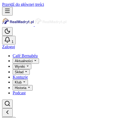
Przejdź do głównej treści
1
Zaloguj
Café Bernabéu
Aktualności
Wyniki
Skład
Kontuzje
Klub
Historia
Podcast