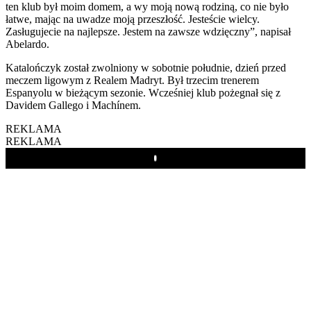
ten klub był moim domem, a wy moją nową rodziną, co nie było
łatwe, mając na uwadze moją przeszłość. Jesteście wielcy.
Zasługujecie na najlepsze. Jestem na zawsze wdzięczny”, napisał
Abelardo.
Katalończyk został zwolniony w sobotnie południe, dzień przed
meczem ligowym z Realem Madryt. Był trzecim trenerem
Espanyolu w bieżącym sezonie. Wcześniej klub pożegnał się z
Davidem Gallego i Machínem.
REKLAMA
REKLAMA
Play