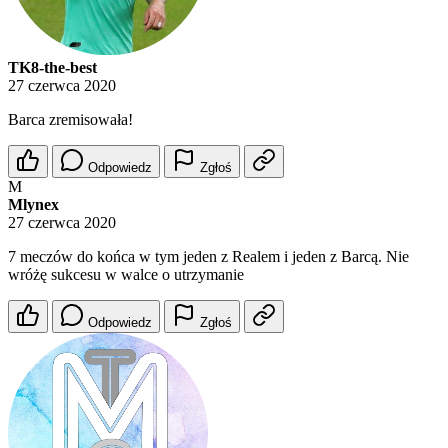
TK8-the-best
27 czerwca 2020
Barca zremisowała!
Odpowiedz
Zgłoś
M
Mlynex
27 czerwca 2020
7 meczów do końca w tym jeden z Realem i jeden z Barcą. Nie
wróżę sukcesu w walce o utrzymanie
Odpowiedz
Zgłoś