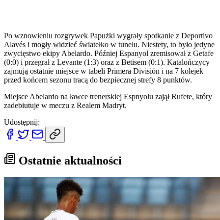
Po wznowieniu rozgrywek Papużki wygrały spotkanie z Deportivo
Alavés i mogły widzieć światełko w tunelu. Niestety, to było jedyne
zwycięstwo ekipy Abelardo. Później Espanyol zremisował z Getafe
(0:0) i przegrał z Levante (1:3) oraz z Betisem (0:1). Katalończycy
zajmują ostatnie miejsce w tabeli Primera División i na 7 kolejek
przed końcem sezonu tracą do bezpiecznej strefy 8 punktów.
Miejsce Abelardo na ławce trenerskiej Espnyolu zajął Rufete, który
zadebiutuje w meczu z Realem Madryt.
Udostępnij:
Ostatnie aktualności