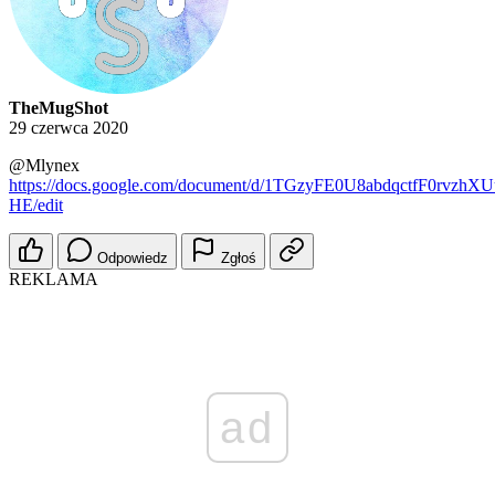
TheMugShot
29 czerwca 2020
@Mlynex
https://docs.google.com/document/d/1TGzyFE0U8abdqctfF0rvzhX
HE/edit
Odpowiedz
Zgłoś
REKLAMA
ad