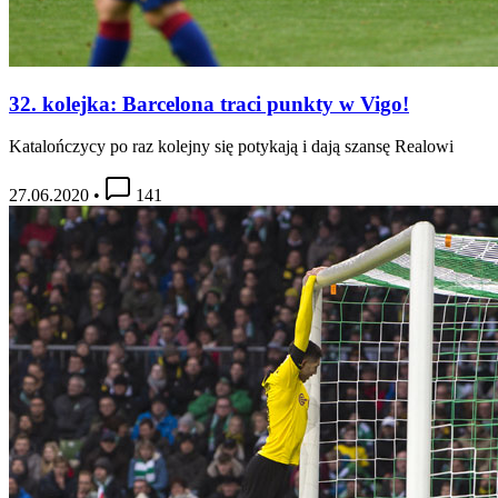
32. kolejka: Barcelona traci punkty w Vigo!
Katalończycy po raz kolejny się potykają i dają szansę Realowi
27.06.2020
•
141