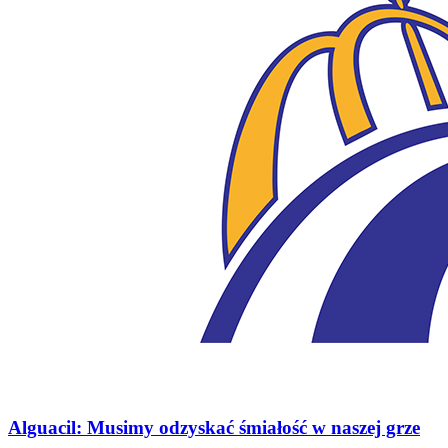
Alguacil: Musimy odzyskać śmiałość w naszej grze