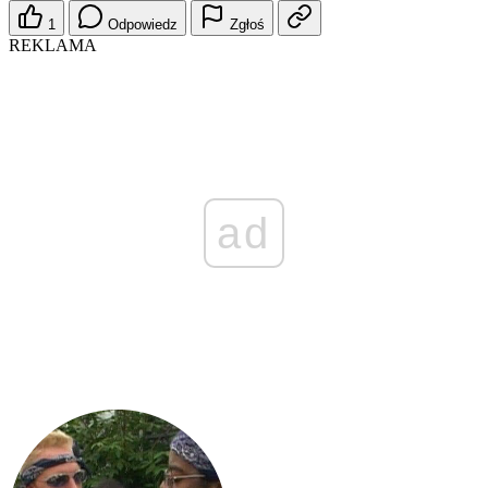
1
Odpowiedz
Zgłoś
REKLAMA
ad