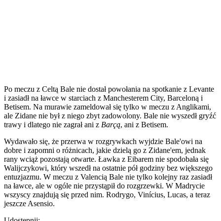
Po meczu z Celtą Bale nie dostał powołania na spotkanie z Levante
i zasiadł na ławce w starciach z Manchesterem City, Barceloną i
Betisem. Na murawie zameldował się tylko w meczu z Anglikami,
ale Zidane nie był z niego zbyt zadowolony. Bale nie wyszedł gryźć
trawy i dlatego nie zagrał ani z
Barçą
, ani z Betisem.
Wydawało się, że przerwa w rozgrywkach wyjdzie Bale'owi na
dobre i zapomni o różnicach, jakie dzielą go z Zidane'em, jednak
rany wciąż pozostają otwarte. Ławka z Eibarem nie spodobała się
Walijczykowi, który wszedł na ostatnie pół godziny bez większego
entuzjazmu. W meczu z Valencią Bale nie tylko kolejny raz zasiadł
na ławce, ale w ogóle nie przystąpił do rozgrzewki. W Madrycie
wszyscy znajdują się przed nim. Rodrygo, Vinícius, Lucas, a teraz
jeszcze Asensio.
Udostępnij: