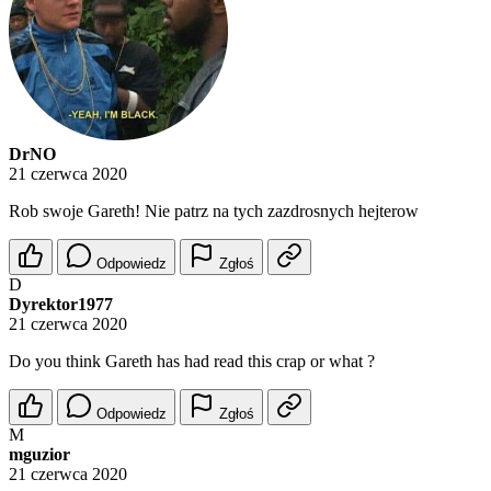
DrNO
21 czerwca 2020
Rob swoje Gareth! Nie patrz na tych zazdrosnych hejterow
Odpowiedz
Zgłoś
D
Dyrektor1977
21 czerwca 2020
Do you think Gareth has had read this crap or what ?
Odpowiedz
Zgłoś
M
mguzior
21 czerwca 2020