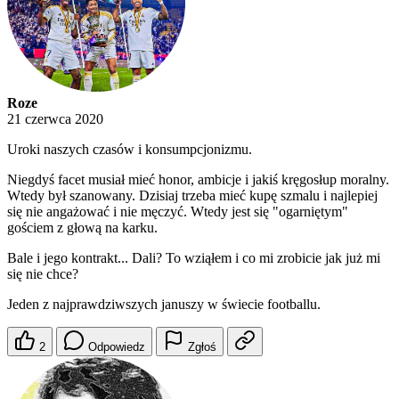
Roze
21 czerwca 2020
Uroki naszych czasów i konsumpcjonizmu.
Niegdyś facet musiał mieć honor, ambicje i jakiś kręgosłup moralny.
Wtedy był szanowany. Dzisiaj trzeba mieć kupę szmalu i najlepiej
się nie angażować i nie męczyć. Wtedy jest się "ogarniętym"
gościem z głową na karku.
Bale i jego kontrakt... Dali? To wziąłem i co mi zrobicie jak już mi
się nie chce?
Jeden z najprawdziwszych januszy w świecie footballu.
2
Odpowiedz
Zgłoś