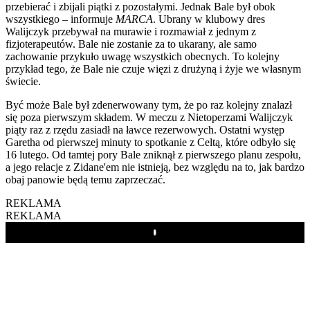
przebierać i zbijali piątki z pozostałymi. Jednak Bale był obok
wszystkiego – informuje
MARCA
. Ubrany w klubowy dres
Walijczyk przebywał na murawie i rozmawiał z jednym z
fizjoterapeutów. Bale nie zostanie za to ukarany, ale samo
zachowanie przykuło uwagę wszystkich obecnych. To kolejny
przykład tego, że Bale nie czuje więzi z drużyną i żyje we własnym
świecie.
Być może Bale był zdenerwowany tym, że po raz kolejny znalazł
się poza pierwszym składem. W meczu z Nietoperzami Walijczyk
piąty raz z rzędu zasiadł na ławce rezerwowych. Ostatni występ
Garetha od pierwszej minuty to spotkanie z Celtą, które odbyło się
16 lutego. Od tamtej pory Bale zniknął z pierwszego planu zespołu,
a jego relacje z Zidane'em nie istnieją, bez względu na to, jak bardzo
obaj panowie będą temu zaprzeczać.
REKLAMA
REKLAMA
Play