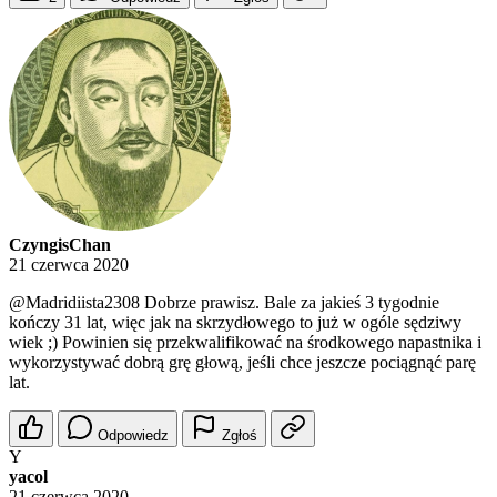
CzyngisChan
21 czerwca 2020
@Madridiista2308
Dobrze prawisz. Bale za jakieś 3 tygodnie
kończy 31 lat, więc jak na skrzydłowego to już w ogóle sędziwy
wiek ;) Powinien się przekwalifikować na środkowego napastnika i
wykorzystywać dobrą grę głową, jeśli chce jeszcze pociągnąć parę
lat.
Odpowiedz
Zgłoś
Y
yacol
21 czerwca 2020