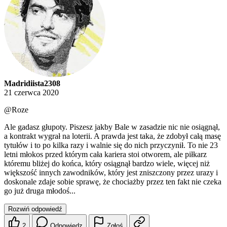
Madridiista2308
21 czerwca 2020
@Roze
Ale gadasz głupoty. Piszesz jakby Bale w zasadzie nic nie osiągnął,
a kontrakt wygrał na loterii. A prawda jest taka, że zdobył całą masę
tytułów i to po kilka razy i walnie się do nich przyczynił. To nie 23
letni młokos przed którym cała kariera stoi otworem, ale piłkarz
któremu bliżej do końca, który osiągnął bardzo wiele, więcej niż
większość innych zawodników, który jest zniszczony przez urazy i
doskonale zdaje sobie sprawę, że chociażby przez ten fakt nie czeka
go już druga młodoś...
Rozwiń odpowiedź
2
Odpowiedz
Zgłoś