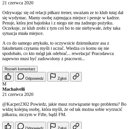
21 czerwca 2020
Odrywając się od relacji piłkarz trener, uważam ze to klub tutaj dał
się wydymac. Mamy osobę zajmująca miejsce i pensje w kadrze.
Pensje, która jest bajońska i z niego nie ma żadnego pożytku.
Oczekuje, ze klub zrobi z tym coś bo to nie niebywałe, żeby taka
sytuacja miała miejsce.
A co do samego artykułu, to oczywsicie dziennikarze asa z
fakultetami czytania myśli i uczuć. Wiedza co komu się nie
spodobało, co kto mógł jak odebrać... rewelacja! Pracodawca
napewno musi być zadowolony z pracowni...
Rozwiń komentarz
Odpowiedz
Zgłoś
M
Machaivelli
21 czerwca 2020
@Kacper2302
Powiedz, jakie masz rozwiązanie tego problemu? Bo
widzę kolejną osobę, która myśli, że od tak można sobie wyrzucić
piłkarza, niczym w Fifie, bądź FM.
Odpowiedz
Zgłoś