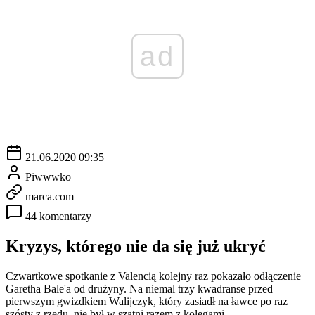
ad
21.06.2020 09:35
Piwwwko
marca.com
44 komentarzy
Kryzys, którego nie da się już ukryć
Czwartkowe spotkanie z Valencią kolejny raz pokazało odłączenie
Garetha Bale'a od drużyny. Na niemal trzy kwadranse przed
pierwszym gwizdkiem Walijczyk, który zasiadł na ławce po raz
szósty z rzędu, nie był w szatni razem z kolegami.