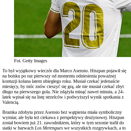
Fot. Getty Images
To był wyjątkowy wieczór dla Marco Asensio. Hiszpan pojawił się
na boisku po raz pierwszy od momentu odniesienia poważnej
kontuzji kolana latem ubiegłego roku. Musiał czekać jedenaście
miesięcy, by móc znów cieszyć się grą, ale nie musiał czekać zbyt
długo na pierwszego gola. Nie zdążyła minąć nawet minuta, a 24-
latek wpisał się na listę strzelców i podwyższył wynik spotkania z
Valencią.
Bramka zdobyta przez Asensio bez wątpienia miała symboliczny
wymiar, ale była też ciekawa z perspektywy drużynowej. Hiszpan
został bowiem już 21. zawodnikiem, który w tym sezonie trafił do
siatki w barwach
Los Merengues
we wszystkich rozgrywkach, a to