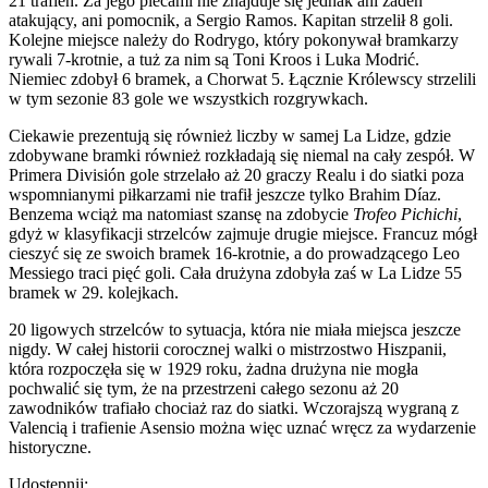
21 trafień. Za jego plecami nie znajduje się jednak ani żaden
atakujący, ani pomocnik, a Sergio Ramos. Kapitan strzelił 8 goli.
Kolejne miejsce należy do Rodrygo, który pokonywał bramkarzy
rywali 7-krotnie, a tuż za nim są Toni Kroos i Luka Modrić.
Niemiec zdobył 6 bramek, a Chorwat 5. Łącznie Królewscy strzelili
w tym sezonie 83 gole we wszystkich rozgrywkach.
Ciekawie prezentują się również liczby w samej La Lidze, gdzie
zdobywane bramki również rozkładają się niemal na cały zespół. W
Primera División gole strzelało aż 20 graczy Realu i do siatki poza
wspomnianymi piłkarzami nie trafił jeszcze tylko Brahim Díaz.
Benzema wciąż ma natomiast szansę na zdobycie
Trofeo Pichichi
,
gdyż w klasyfikacji strzelców zajmuje drugie miejsce. Francuz mógł
cieszyć się ze swoich bramek 16-krotnie, a do prowadzącego Leo
Messiego traci pięć goli. Cała drużyna zdobyła zaś w La Lidze 55
bramek w 29. kolejkach.
20 ligowych strzelców to sytuacja, która nie miała miejsca jeszcze
nigdy. W całej historii corocznej walki o mistrzostwo Hiszpanii,
która rozpoczęła się w 1929 roku, żadna drużyna nie mogła
pochwalić się tym, że na przestrzeni całego sezonu aż 20
zawodników trafiało chociaż raz do siatki. Wczorajszą wygraną z
Valencią i trafienie Asensio można więc uznać wręcz za wydarzenie
historyczne.
Udostępnij: