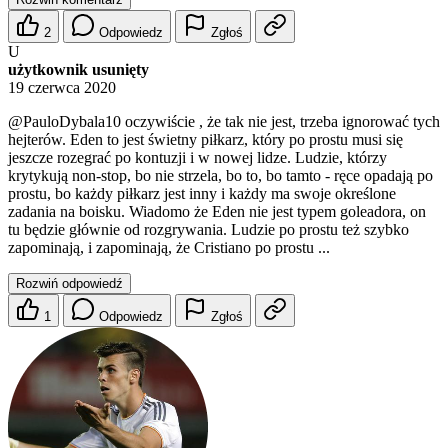
2
Odpowiedz
Zgłoś
U
użytkownik usunięty
19 czerwca 2020
@PauloDybala10
oczywiście , że tak nie jest, trzeba ignorować tych
hejterów. Eden to jest świetny piłkarz, który po prostu musi się
jeszcze rozegrać po kontuzji i w nowej lidze. Ludzie, którzy
krytykują non-stop, bo nie strzela, bo to, bo tamto - ręce opadają po
prostu, bo każdy piłkarz jest inny i każdy ma swoje określone
zadania na boisku. Wiadomo że Eden nie jest typem goleadora, on
tu będzie głównie od rozgrywania. Ludzie po prostu też szybko
zapominają, i zapominają, że Cristiano po prostu ...
Rozwiń odpowiedź
1
Odpowiedz
Zgłoś