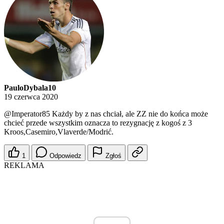
PauloDybala10
19 czerwca 2020
@Imperator85
Każdy by z nas chciał, ale ZZ nie do końca może
chcieć przede wszystkim oznacza to rezygnację z kogoś z 3
Kroos,Casemiro,Vlaverde/Modrić.
1
Odpowiedz
Zgłoś
REKLAMA