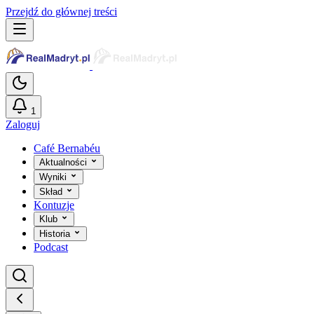
Przejdź do głównej treści
1
Zaloguj
Café Bernabéu
Aktualności
Wyniki
Skład
Kontuzje
Klub
Historia
Podcast