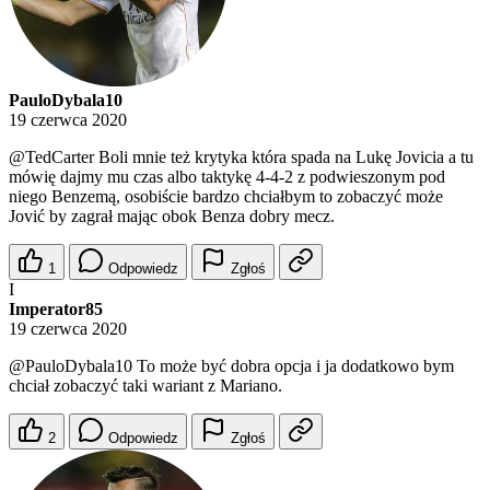
PauloDybala10
19 czerwca 2020
@TedCarter
Boli mnie też krytyka która spada na Lukę Jovicia a tu
mówię dajmy mu czas albo taktykę 4-4-2 z podwieszonym pod
niego Benzemą, osobiście bardzo chciałbym to zobaczyć może
Jović by zagrał mając obok Benza dobry mecz.
1
Odpowiedz
Zgłoś
I
Imperator85
19 czerwca 2020
@PauloDybala10
To może być dobra opcja i ja dodatkowo bym
chciał zobaczyć taki wariant z Mariano.
2
Odpowiedz
Zgłoś