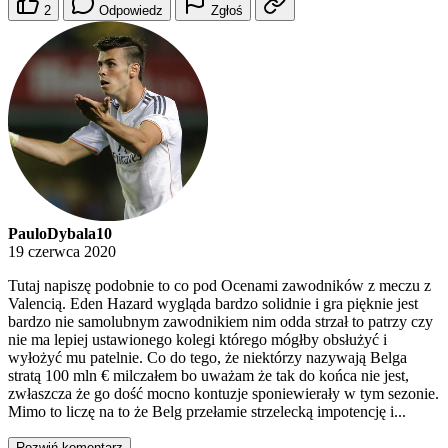
2
Odpowiedz
Zgłoś
PauloDybala10
19 czerwca 2020
Tutaj napiszę podobnie to co pod Ocenami zawodników z meczu z
Valencią. Eden Hazard wygląda bardzo solidnie i gra pięknie jest
bardzo nie samolubnym zawodnikiem nim odda strzał to patrzy czy
nie ma lepiej ustawionego kolegi którego mógłby obsłużyć i
wyłożyć mu patelnie. Co do tego, że niektórzy nazywają Belga
stratą 100 mln € milczałem bo uważam że tak do końca nie jest,
zwłaszcza że go dość mocno kontuzje sponiewierały w tym sezonie.
Mimo to liczę na to że Belg przełamie strzelecką impotencję i...
Rozwiń komentarz