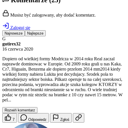
Komentarze
(25)
Musisz być zalogowany, aby dodać komentarz.
Zaloguj się
Najnowsze
Najlepsze
G
gutirex32
16 czerwca 2020
Dopiero od wielkiej formy Modricza w 2014 roku Real zaczal
naprawde dominowac w Europie. Od 2009 roku grali u nas Kaka,
Cr7, Higuain, Benzema ale dopiero przelom 2014 mm2014 kiedy
wielkiej formy nabiera Lukita jest decydujacy. Srodek pola to
najtrudniejszy sektor boiska. Pilkarz operuje tu na calej szerokosci,
przecina podania, wyprowadza akcje szuka kolegow KTORZY w
odroznieniu od bramki nieustannie sa w ruchu. O wiele trudniej
podac w rytm niz strzelic na bramke z 10 czy nawet 15 metrow. W
pel...
Rozwiń komentarz
7
Odpowiedz
Zgłoś