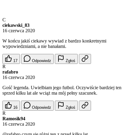
C
ciekawski_83
16 czerwca 2020
W końcu jakiś ciekawy wywiad z bardzo konkretnymi
wypowiedzniami, a nie banałami.
17
Odpowiedz
Zgłoś
R
rafabro
16 czerwca 2020
Gość legenda. Uwielbiam jego futbol. Oczywiście bardziej ten
sprzed kilku lat ale wciąż ma mój pełny szacunek.
16
Odpowiedz
Zgłoś
R
Ramosik94
16 czerwca 2020
@rafabro
czym się różni ten z przed kilku lat