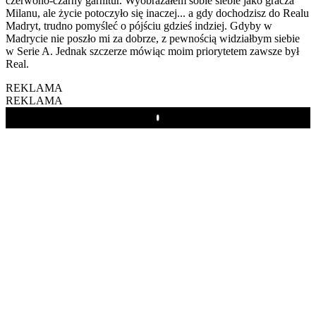
czerwono-czarny garnitur. Wyobrażałem sobie siebie jako gracza
Milanu, ale życie potoczyło się inaczej... a gdy dochodzisz do Realu
Madryt, trudno pomyśleć o pójściu gdzieś indziej. Gdyby w
Madrycie nie poszło mi za dobrze, z pewnością widziałbym siebie
w Serie A. Jednak szczerze mówiąc moim priorytetem zawsze był
Real.
REKLAMA
REKLAMA
Play