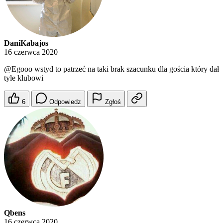
DaniKabajos
16 czerwca 2020
@Egooo
wstyd to patrzeć na taki brak szacunku dla gościa który dał
tyle klubowi
6
Odpowiedz
Zgłoś
Qbens
16 czerwca 2020