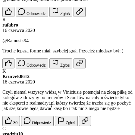
Odpowiedz
Zgłoś
R
rafabro
16 czerwca 2020
@Ramosik94
Troche lepsza formę miał, szybciej grał. Przecież młodszy był; )
Odpowiedz
Zgłoś
K
Kruczek0612
16 czerwca 2020
Czyli niemal wszyscy widzą w Viniciusie potencjał na złotą piłkę od
kolegów z drużyny po trenerów i Scout'ów na całym świecie tylko
nie eksperci z realmadryt.pl którzy twierdzą że trzeba się go pozbyć
jak szejkowie będą dawać kasę bo i tak nic z niego nie będzie
30
Odpowiedz
Zgłoś
G
gradziu10