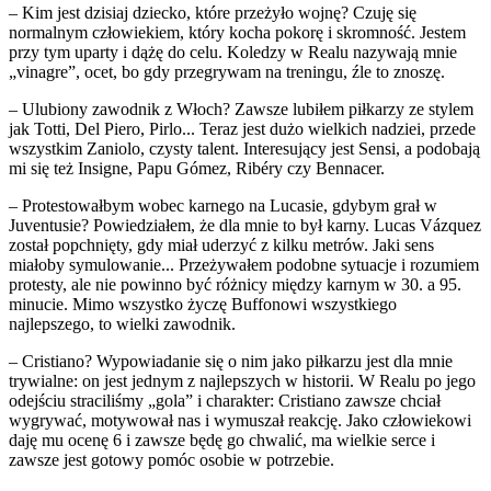
– Kim jest dzisiaj dziecko, które przeżyło wojnę? Czuję się
normalnym człowiekiem, który kocha pokorę i skromność. Jestem
przy tym uparty i dążę do celu. Koledzy w Realu nazywają mnie
„vinagre”, ocet, bo gdy przegrywam na treningu, źle to znoszę.
– Ulubiony zawodnik z Włoch? Zawsze lubiłem piłkarzy ze stylem
jak Totti, Del Piero, Pirlo... Teraz jest dużo wielkich nadziei, przede
wszystkim Zaniolo, czysty talent. Interesujący jest Sensi, a podobają
mi się też Insigne, Papu Gómez, Ribéry czy Bennacer.
– Protestowałbym wobec karnego na Lucasie, gdybym grał w
Juventusie? Powiedziałem, że dla mnie to był karny. Lucas Vázquez
został popchnięty, gdy miał uderzyć z kilku metrów. Jaki sens
miałoby symulowanie... Przeżywałem podobne sytuacje i rozumiem
protesty, ale nie powinno być różnicy między karnym w 30. a 95.
minucie. Mimo wszystko życzę Buffonowi wszystkiego
najlepszego, to wielki zawodnik.
– Cristiano? Wypowiadanie się o nim jako piłkarzu jest dla mnie
trywialne: on jest jednym z najlepszych w historii. W Realu po jego
odejściu straciliśmy „gola” i charakter: Cristiano zawsze chciał
wygrywać, motywował nas i wymuszał reakcję. Jako człowiekowi
daję mu ocenę 6 i zawsze będę go chwalić, ma wielkie serce i
zawsze jest gotowy pomóc osobie w potrzebie.