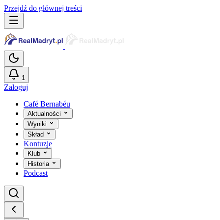
Przejdź do głównej treści
1
Zaloguj
Café Bernabéu
Aktualności
Wyniki
Skład
Kontuzje
Klub
Historia
Podcast