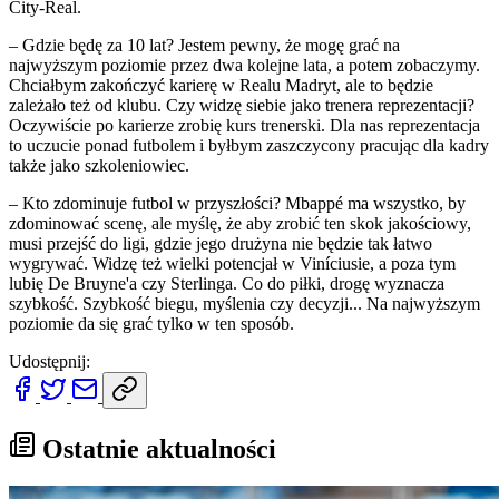
City-Real.
– Gdzie będę za 10 lat? Jestem pewny, że mogę grać na
najwyższym poziomie przez dwa kolejne lata, a potem zobaczymy.
Chciałbym zakończyć karierę w Realu Madryt, ale to będzie
zależało też od klubu. Czy widzę siebie jako trenera reprezentacji?
Oczywiście po karierze zrobię kurs trenerski. Dla nas reprezentacja
to uczucie ponad futbolem i byłbym zaszczycony pracując dla kadry
także jako szkoleniowiec.
– Kto zdominuje futbol w przyszłości? Mbappé ma wszystko, by
zdominować scenę, ale myślę, że aby zrobić ten skok jakościowy,
musi przejść do ligi, gdzie jego drużyna nie będzie tak łatwo
wygrywać. Widzę też wielki potencjał w Viníciusie, a poza tym
lubię De Bruyne'a czy Sterlinga. Co do piłki, drogę wyznacza
szybkość. Szybkość biegu, myślenia czy decyzji... Na najwyższym
poziomie da się grać tylko w ten sposób.
Udostępnij:
Ostatnie aktualności