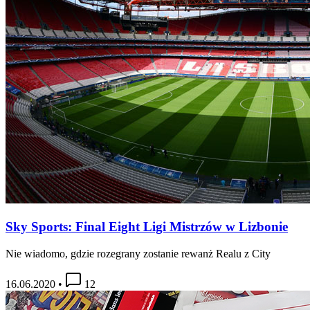
Sky Sports: Final Eight Ligi Mistrzów w Lizbonie
Nie wiadomo, gdzie rozegrany zostanie rewanż Realu z City
16.06.2020
•
12