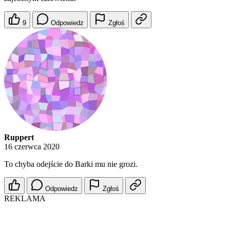
9
Odpowiedz
Zgłoś
Ruppert
16 czerwca 2020
To chyba odejście do Barki mu nie grozi.
Odpowiedz
Zgłoś
REKLAMA