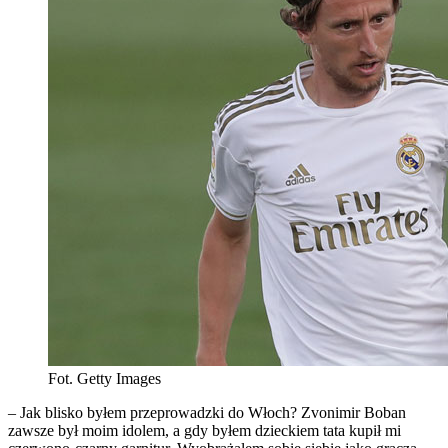
Fot. Getty Images
– Jak blisko byłem przeprowadzki do Włoch? Zvonimir Boban
zawsze był moim idolem, a gdy byłem dzieckiem tata kupił mi