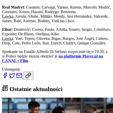
Real Madryt
: Courtois; Carvajal, Varane, Ramos, Marcelo; Modrić,
Casemiro, Kroos; Hazard, Rodrygo, Benzema.
Ławka
: Areola, Altube, Militão, Mendy, Javi Hernández, Valverde,
James, Bale, Asensio, Brahim, Vinícius i Isco.
Eibar
: Dmitrović; Correa, Paulo, Arbilla, Soares; Sergio, Cristóforo,
Exposito; De Blasis, Orellana, Kike.
Ławka
: Yoel, Tejero, Oliveira, Bigas, Burgos, José Ángel, Cubero,
Diop, Cote, Pedro León, Inui, Enrich, Charles, Quique González.
Spotkanie na Estadio Alfredo Di Stéfano rozpocznie się o 19:30, a
w Polsce będzie można obejrzeć je
na platformie Player.pl na
CANAL+ Film
.
Udostępnij:
Ostatnie aktualności