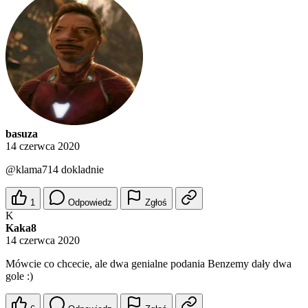
basuza
14 czerwca 2020
@klama714
dokladnie
1
Odpowiedz
Zgłoś
K
Kaka8
14 czerwca 2020
Mówcie co chcecie, ale dwa genialne podania Benzemy dały dwa
gole :)