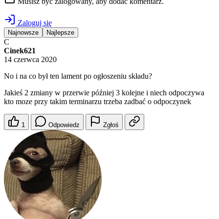
Musisz być zalogowany, aby dodać komentarz.
Zaloguj się
Najnowsze
Najlepsze
C
Cinek621
14 czerwca 2020
No i na co był ten lament po ogłoszeniu składu?
Jakieś 2 zmiany w przerwie później 3 kolejne i niech odpoczywa
kto moze przy takim terminarzu trzeba zadbać o odpoczynek
1
Odpowiedz
Zgłoś