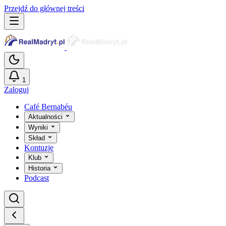
Przejdź do głównej treści
1
Zaloguj
Café Bernabéu
Aktualności
Wyniki
Skład
Kontuzje
Klub
Historia
Podcast