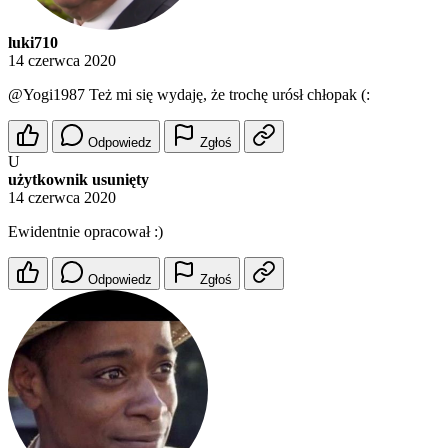
luki710
14 czerwca 2020
@Yogi1987
Też mi się wydaję, że trochę urósł chłopak (:
Odpowiedz
Zgłoś
U
użytkownik usunięty
14 czerwca 2020
Ewidentnie opracował :)
Odpowiedz
Zgłoś