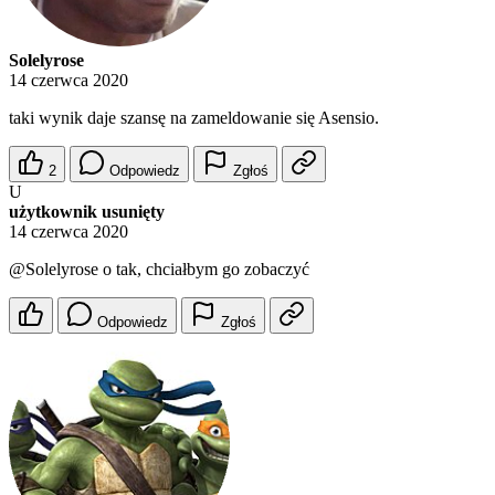
Solelyrose
14 czerwca 2020
taki wynik daje szansę na zameldowanie się Asensio.
2
Odpowiedz
Zgłoś
U
użytkownik usunięty
14 czerwca 2020
@Solelyrose
o tak, chciałbym go zobaczyć
Odpowiedz
Zgłoś