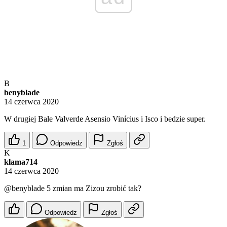
B
benyblade
14 czerwca 2020
W drugiej Bale Valverde Asensio Vinícius i Isco i bedzie super.
1
Odpowiedz
Zgłoś
K
klama714
14 czerwca 2020
@benyblade
5 zmian ma Zizou zrobić tak?
Odpowiedz
Zgłoś