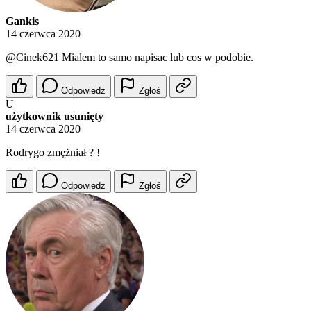
Gankis
14 czerwca 2020
@Cinek621
Mialem to samo napisac lub cos w podobie.
Odpowiedz
Zgłoś
U
użytkownik usunięty
14 czerwca 2020
Rodrygo zmężniał ? !
Odpowiedz
Zgłoś