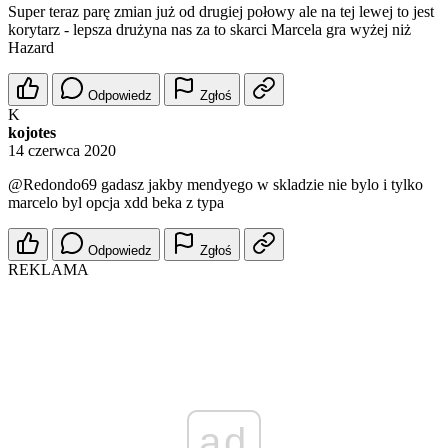
Super teraz parę zmian już od drugiej połowy ale na tej lewej to jest
korytarz - lepsza drużyna nas za to skarci Marcela gra wyżej niż
Hazard
Odpowiedz
Zgłoś
K
kojotes
14 czerwca 2020
@Redondo69
gadasz jakby mendyego w skladzie nie bylo i tylko
marcelo byl opcja xdd beka z typa
Odpowiedz
Zgłoś
REKLAMA
ad