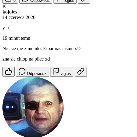
6
Odpowiedz
Zgłoś
K
kojotes
14 czerwca 2020
y_x
19 minut temu
Nic się nie zmieniło. Eibar nas ciśnie xD
zna sie chlop na pilce xd
Odpowiedz
Zgłoś