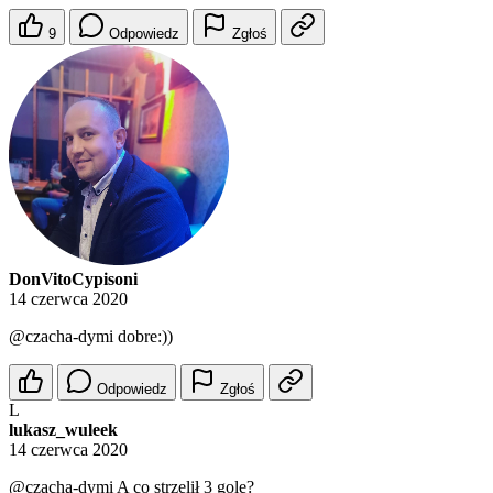
9
Odpowiedz
Zgłoś
DonVitoCypisoni
14 czerwca 2020
@czacha-dymi
dobre:))
Odpowiedz
Zgłoś
L
lukasz_wuleek
14 czerwca 2020
@czacha-dymi
A co strzelił 3 gole?