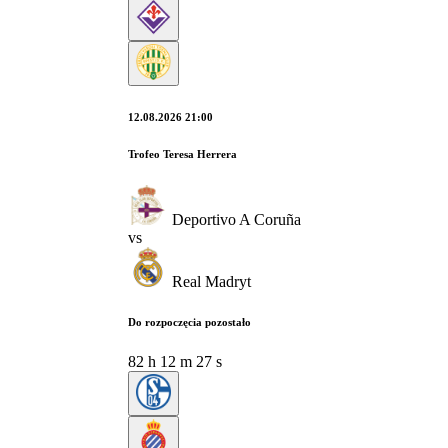
12.08.2026 21:00
Trofeo Teresa Herrera
Deportivo A Coruña
vs
Real Madryt
Do rozpoczęcia pozostało
82
h
12
m
26
s