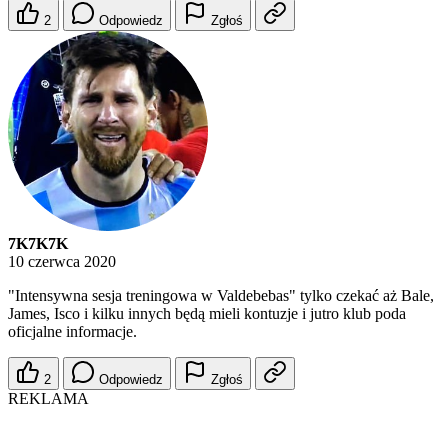
2
Odpowiedz
Zgłoś
7K7K7K
10 czerwca 2020
"Intensywna sesja treningowa w Valdebebas" tylko czekać aż Bale,
James, Isco i kilku innych będą mieli kontuzje i jutro klub poda
oficjalne informacje.
2
Odpowiedz
Zgłoś
REKLAMA