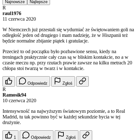
Najnowsze
Najlepsze
R
raul1976
11 czerwca 2020
W Niemczech już przestali się wydurniać ze świętowaniem goli na
odległość jeden od drugiego i mam nadzieję, że w Hiszpanii też
będzie normalne zbijanie piątek i gratulacje.
Przecież to od początku było pozbawione sensu, kiedy na
treningach praktycznie cały czas są w bliskim kontakcie, no a w
czasie meczu np. przy rzutach prawie zawsze na kilku metrach 20
chłopa stoi twarzą w twarz i w kontakcie.
Odpowiedz
Zgłoś
R
Ramosik94
10 czerwca 2020
Intensywność na najwyższym światowym poziomie, a to Real
Madrid, tu tak powinno być w każdej sekundzie bycia w tej
drużynie.
1
Odpowiedz
Zgłoś