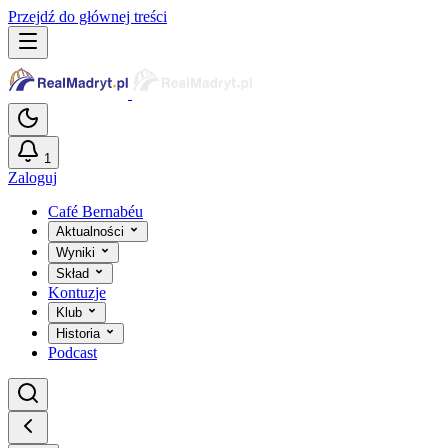
Przejdź do głównej treści
1
Zaloguj
Café Bernabéu
Aktualności
Wyniki
Skład
Kontuzje
Klub
Historia
Podcast