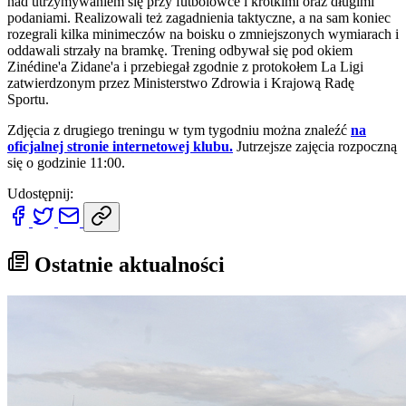
nad utrzymywaniem się przy futbolówce i krótkimi oraz długimi
podaniami. Realizowali też zagadnienia taktyczne, a na sam koniec
rozegrali kilka minimeczów na boisku o zmniejszonych wymiarach i
oddawali strzały na bramkę. Trening odbywał się pod okiem
Zinédine'a Zidane'a i przebiegał zgodnie z protokołem La Ligi
zatwierdzonym przez Ministerstwo Zdrowia i Krajową Radę
Sportu.
Zdjęcia z drugiego treningu w tym tygodniu można znaleźć
na
oficjalnej stronie internetowej klubu.
Jutrzejsze zajęcia rozpoczną
się o godzinie 11:00.
Udostępnij:
Ostatnie aktualności