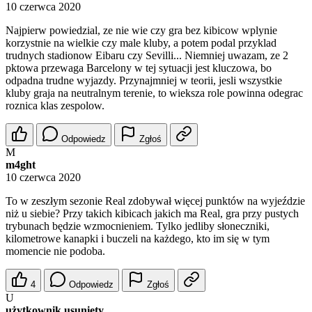
10 czerwca 2020
Najpierw powiedzial, ze nie wie czy gra bez kibicow wplynie
korzystnie na wielkie czy male kluby, a potem podal przyklad
trudnych stadionow Eibaru czy Sevilli... Niemniej uwazam, ze 2
pktowa przewaga Barcelony w tej sytuacji jest kluczowa, bo
odpadna trudne wyjazdy. Przynajmniej w teorii, jesli wszystkie
kluby graja na neutralnym terenie, to wieksza role powinna odegrac
roznica klas zespolow.
Odpowiedz
Zgłoś
M
m4ght
10 czerwca 2020
To w zeszłym sezonie Real zdobywał więcej punktów na wyjeździe
niż u siebie? Przy takich kibicach jakich ma Real, gra przy pustych
trybunach będzie wzmocnieniem. Tylko jedliby słoneczniki,
kilometrowe kanapki i buczeli na każdego, kto im się w tym
momencie nie podoba.
4
Odpowiedz
Zgłoś
U
użytkownik usunięty