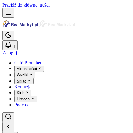
Przejdź do głównej treści
1
Zaloguj
Café Bernabéu
Aktualności
Wyniki
Skład
Kontuzje
Klub
Historia
Podcast