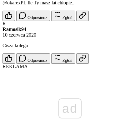
@okarexPL
Ile Ty masz lat chłopie...
Odpowiedz
Zgłoś
R
Ramosik94
10 czerwca 2020
Cisza kolego
Odpowiedz
Zgłoś
REKLAMA
ad