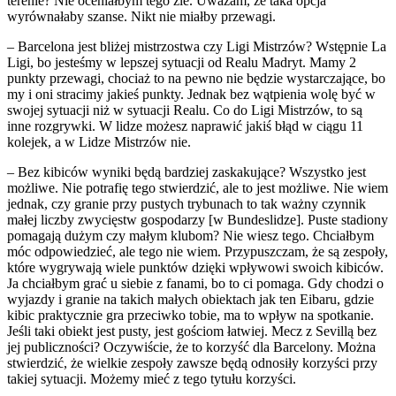
terenie? Nie oceniałbym tego źle. Uważam, że taka opcja
wyrównałaby szanse. Nikt nie miałby przewagi.
– Barcelona jest bliżej mistrzostwa czy Ligi Mistrzów? Wstępnie La
Ligi, bo jesteśmy w lepszej sytuacji od Realu Madryt. Mamy 2
punkty przewagi, chociaż to na pewno nie będzie wystarczające, bo
my i oni stracimy jakieś punkty. Jednak bez wątpienia wolę być w
swojej sytuacji niż w sytuacji Realu. Co do Ligi Mistrzów, to są
inne rozgrywki. W lidze możesz naprawić jakiś błąd w ciągu 11
kolejek, a w Lidze Mistrzów nie.
– Bez kibiców wyniki będą bardziej zaskakujące? Wszystko jest
możliwe. Nie potrafię tego stwierdzić, ale to jest możliwe. Nie wiem
jednak, czy granie przy pustych trybunach to tak ważny czynnik
małej liczby zwycięstw gospodarzy [w Bundeslidze]. Puste stadiony
pomagają dużym czy małym klubom? Nie wiesz tego. Chciałbym
móc odpowiedzieć, ale tego nie wiem. Przypuszczam, że są zespoły,
które wygrywają wiele punktów dzięki wpływowi swoich kibiców.
Ja chciałbym grać u siebie z fanami, bo to ci pomaga. Gdy chodzi o
wyjazdy i granie na takich małych obiektach jak ten Eibaru, gdzie
kibic praktycznie gra przeciwko tobie, ma to wpływ na spotkanie.
Jeśli taki obiekt jest pusty, jest gościom łatwiej. Mecz z Sevillą bez
jej publiczności? Oczywiście, że to korzyść dla Barcelony. Można
stwierdzić, że wielkie zespoły zawsze będą odnosiły korzyści przy
takiej sytuacji. Możemy mieć z tego tytułu korzyści.