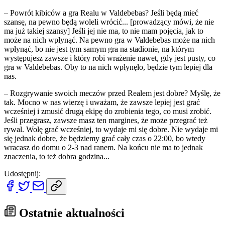
– Powrót kibiców a gra Realu w Valdebebas? Jeśli będą mieć
szansę, na pewno będą woleli wrócić... [prowadzący mówi, że nie
ma już takiej szansy] Jeśli jej nie ma, to nie mam pojęcia, jak to
może na nich wpłynąć. Na pewno gra w Valdebebas może na nich
wpłynąć, bo nie jest tym samym gra na stadionie, na którym
występujesz zawsze i który robi wrażenie nawet, gdy jest pusty, co
gra w Valdebebas. Oby to na nich wpłynęło, będzie tym lepiej dla
nas.
– Rozgrywanie swoich meczów przed Realem jest dobre? Myślę, że
tak. Mocno w nas wierzę i uważam, że zawsze lepiej jest grać
wcześniej i zmusić drugą ekipę do zrobienia tego, co musi zrobić.
Jeśli przegrasz, zawsze masz ten margines, że może przegrać też
rywal. Wolę grać wcześniej, to wydaje mi się dobre. Nie wydaje mi
się jednak dobre, że będziemy grać cały czas o 22:00, bo wtedy
wracasz do domu o 2-3 nad ranem. Na końcu nie ma to jednak
znaczenia, to też dobra godzina...
Udostępnij:
Ostatnie aktualności