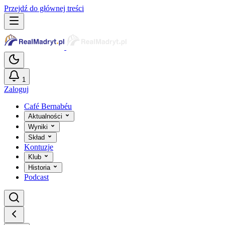
Przejdź do głównej treści
1
Zaloguj
Café Bernabéu
Aktualności
Wyniki
Skład
Kontuzje
Klub
Historia
Podcast