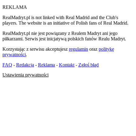
REKLAMA
RealMadryt.pl is not linked with Real Madrid and the Club's
players. The website is an initiative of Polish fans of Real Madrid.
RealMadryt.pl nie jest powiązany z Realem Madryt ani jego
piłkarzami. Serwis jest inicjatywą polskich fanów Realu Madryt.
Korzystając z serwisu akceptujesz
regulamin
oraz
politykę
prywatności
.
FAQ
-
Redakcja
-
Reklama
-
Kontakt
-
Zgłoś błąd
Ustawienia prywatności