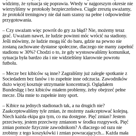
widzimy, że sytuacja się poprawia. Wtedy w najgorszym okresie nie
wierzyliśmy w protokoły bezpieczeństwa. Ciągle zresztą uważamy,
że protokół treningowy nie dał nam szansy na pełne i odpowiednie
przygotowania.
– Czy uważam więc powrót do gry za błąd? Nie, możemy teraz
grać. Uważam nawet, że ludzie powinni móc wrócić na stadiony.
Jeśli mówimy, że ludzie mogą iść do baru, gdzie na pewno nie
zostaną zachowane dystanse społeczne, dlaczego nie mamy zapełnić
stadionu w 30%? Chodzi o to, że gdy wystosowaliśmy komunikat,
sytuacja była bardzo zła i nie widzieliśmy klarownie powrotu
futbolu.
– Mecze bez kibiców są inne? Zagraliśmy już zaległe spotkanie z
Sociedadem bez fanów i to zupełnie inne odczucia. Zawodników
dużo więcej kosztuje utrzymanie koncentracji. Oglądałem
Bundesligę i bez kibiców miałem problemy, żeby obejrzeć pełne
mecze. Dla mnie to zupełnie inny sport.
– Kibice na jednych stadionach tak, a na drugich nie?
Zaakceptowaliśmy tyle zmian, że możemy zaakceptować kolejną.
Niech każda ekipa gra tym, co ma dostępne. Pięć zmian? Jestem
przeciwny, jestem przeciwny zmianom w środku rozgrywek. Pięć
zmian pomoże fizycznie zawodnikom? A dlaczego od razu nie
zrobimy z tego koszykówki i zmian powracających... Każda mała