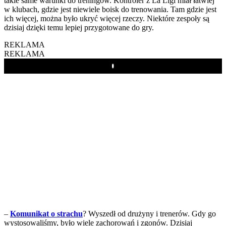
takie same warunki do treningów. Kontroler z La Ligi miał łatwiej
w klubach, gdzie jest niewiele boisk do trenowania. Tam gdzie jest
ich więcej, można było ukryć więcej rzeczy. Niektóre zespoły są
dzisiaj dzięki temu lepiej przygotowane do gry.
REKLAMA
REKLAMA
Play
–
Komunikat o strachu
? Wyszedł od drużyny i trenerów. Gdy go
wystosowaliśmy, było wiele zachorowań i zgonów. Dzisiaj