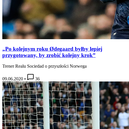
„Po kolejnym roku Ødegaard byłby lepiej
przygotowany, by zrobić kolejny krok”
Trener Realu Sociedad o przyszłości Norwega
09.06.2020
•
36