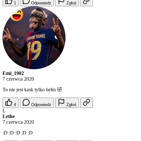
1
Odpowiedz
Zgłoś
Emi_1902
7 czerwca 2020
To nie jest kask tylko hełm 🤣
4
Odpowiedz
Zgłoś
L
Lethe
7 czerwca 2020
:D :D :D :D :D