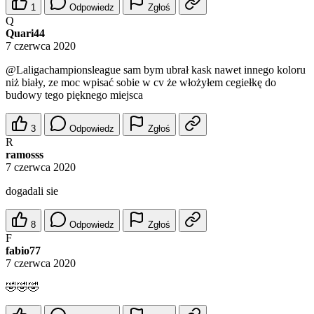
1
Odpowiedz
Zgłoś
Q
Quari44
7 czerwca 2020
@Laligachampionsleague
sam bym ubrał kask nawet innego koloru
niż biały, ze moc wpisać sobie w cv że włożyłem cegiełkę do
budowy tego pięknego miejsca
3
Odpowiedz
Zgłoś
R
ramosss
7 czerwca 2020
dogadali sie
8
Odpowiedz
Zgłoś
F
fabio77
7 czerwca 2020
🤣🤣🤣