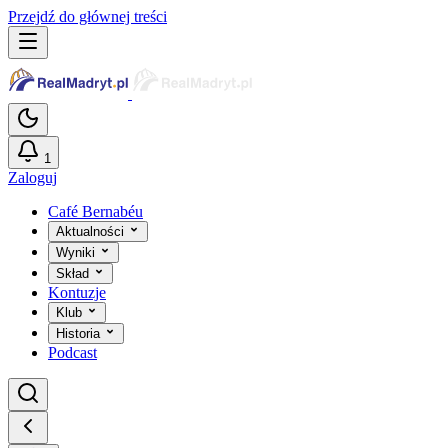
Przejdź do głównej treści
1
Zaloguj
Café Bernabéu
Aktualności
Wyniki
Skład
Kontuzje
Klub
Historia
Podcast