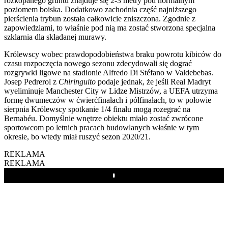
rozkopanego gruntu znajduje się 2-3 metry pod normalnym
poziomem boiska. Dodatkowo zachodnia część najniższego
pierścienia trybun została całkowicie zniszczona. Zgodnie z
zapowiedziami, to właśnie pod nią ma zostać stworzona specjalna
szklarnia dla składanej murawy.
Królewscy wobec prawdopodobieństwa braku powrotu kibiców do
czasu rozpoczęcia nowego sezonu zdecydowali się dograć
rozgrywki ligowe na stadionie Alfredo Di Stéfano w Valdebebas.
Josep Pedrerol z
Chiringuito
podaje jednak, że jeśli Real Madryt
wyeliminuje Manchester City w Lidze Mistrzów, a UEFA utrzyma
formę dwumeczów w ćwierćfinałach i półfinałach, to w połowie
sierpnia Królewscy spotkanie 1/4 finału mogą rozegrać na
Bernabéu. Domyślnie wnętrze obiektu miało zostać zwrócone
sportowcom po letnich pracach budowlanych właśnie w tym
okresie, bo wtedy miał ruszyć sezon 2020/21.
REKLAMA
REKLAMA
Play