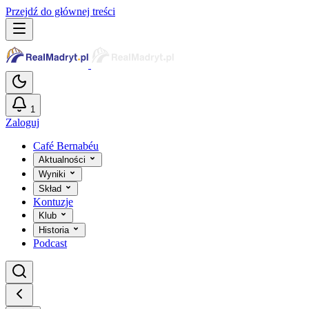
Przejdź do głównej treści
1
Zaloguj
Café Bernabéu
Aktualności
Wyniki
Skład
Kontuzje
Klub
Historia
Podcast