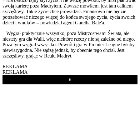
– Ma bardzo fajny styl życia. Nie widzę powodu, by miał planować
swoją karierę poza Madrytem. Zawsze mówiłem, jest tam całkiem
szczęśliwy. Takie życie chce prowadzić. Finansowo nie będzie
potrzebować niczego więcej do końca swojego życia, życia swoich
dzieci i wnuków – powiedział agent Garetha Bale'a.
– Wygrał praktycznie wszystko, poza Mistrzostwami Świata, ale
niestety gra dla Walii, więc niektóre rzeczy nie są zależne od niego.
Poza tym wygrał wszystko. Powrót i gra w Premier League byłaby
niewiarygodna. Nie sądzę jednak, by obecnie tego chciał. Jest
szczęśliwy, grając w Realu Madryt.
REKLAMA
REKLAMA
Play