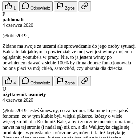
1
Odpowiedz
Zgłoś
P
pablomati
4 czerwca 2020
@kibic2019
,
Zidane ma swoje za uszami ale sprowadzanie do jego osoby sytuacji
Bale'a to tak jakbym ja powiedział, że mój szef jest winny mojemu
oglądaniu youtube'a w pracy. Nie, to ja jestem winny po
powinienem dawać z siebie 100% by firma dobrze funkcjonowała
bo ona płaci za mój chleb, samochód, czy ubrania dla dziecka.
4
Odpowiedz
Zgłoś
U
użytkownik usunięty
4 czerwca 2020
@kibic2019
Jesteś śmieszny, co za bzdura. Dla mnie to jest jakiś
fenomen, że w tym klubie byli więksi piłkarze, którzy o wiele
więcej zrobili dla Realu niż Bale, a byli znacznie mocniej obrażani,
nawet na tej stronie (i nadal są) niż on, a dla Walijczyka ciągle się
produkuje i wymyśla nieskończone wymówki. Ja też krytykuję