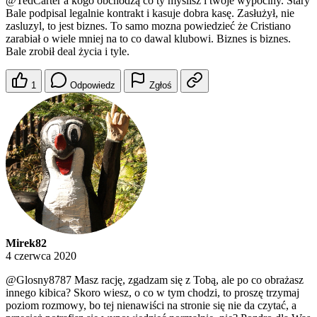
@TedCarter
a kogo obchodzą co ty myślisz i twoje wypociny. Stary
Bale podpisal legalnie kontrakt i kasuje dobra kasę. Zasłużył, nie
zasluzyl, to jest biznes. To samo mozna powiedzieć że Cristiano
zarabiał o wiele mniej na to co dawal klubowi. Biznes is biznes.
Bale zrobił deal życia i tyle.
1
Odpowiedz
Zgłoś
Mirek82
4 czerwca 2020
@Glosny8787
Masz rację, zgadzam się z Tobą, ale po co obrażasz
innego kibica? Skoro wiesz, o co w tym chodzi, to proszę trzymaj
poziom rozmowy, bo tej nienawiści na stronie się nie da czytać, a