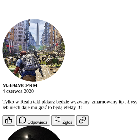
Mati94MCFRM
4 czerwca 2020
Tylko w Realu taki piłkarz będzie wyzwany, zmarnowany itp . Łysy
łeb niech daje mu grać to będą efekty !!!
Odpowiedz
Zgłoś