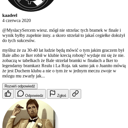
kaadeel
4 czerwca 2020
@MyslacySercem
wiesz. mógł nie strzelac tych bramek w finale i
wynik byłby zupełnie inny. a skoro strzelał to jakaś cegiełke dołożył
do tych sukcesów.
myślisz że za 30-40 lat ludzie będą mówić o tym jakim graczem był
Bale albo ze Iker robił w klubie krecią robotę? wydaje mi się że nie.
zobaczą w tabelkach że Bale strzelał bramki w finałach a Iker to
legendarny bramkarz Realu i La Roja. tak samo jak o Juanito mówią
że jest Duchem klubu a nie o tym że w jednym meczu zwoje w
mózgu mu zwarly jak...
Rozwiń odpowiedź
Odpowiedz
Zgłoś