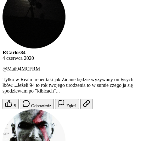
RCarlos84
4 czerwca 2020
@Mati94MCFRM
Tylko w Realu trener taki jak Zidane będzie wyzywany on łysych
łbów....Jeżeli 94 to rok twojego urodzenia to w sumie czego ja się
spodziewam po "kibicach"...
5
Odpowiedz
Zgłoś