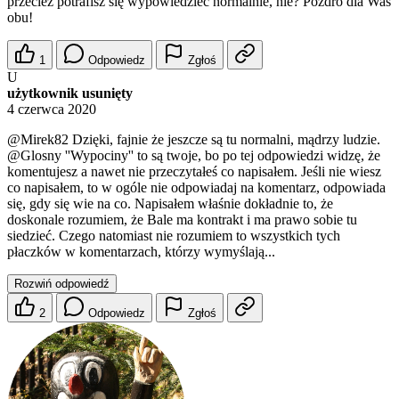
przecież potrafisz się wypowiedzieć normalnie, nie? Pozdro dla Was
obu!
1
Odpowiedz
Zgłoś
U
użytkownik usunięty
4 czerwca 2020
@Mirek82
Dzięki, fajnie że jeszcze są tu normalni, mądrzy ludzie.
@Glosny
''Wypociny'' to są twoje, bo po tej odpowiedzi widzę, że
komentujesz a nawet nie przeczytałeś co napisałem. Jeśli nie wiesz
co napisałem, to w ogóle nie odpowiadaj na komentarz, odpowiada
się, gdy się wie na co. Napisałem właśnie dokładnie to, że
doskonale rozumiem, że Bale ma kontrakt i ma prawo sobie tu
siedzieć. Czego natomiast nie rozumiem to wszystkich tych
płaczków w komentarzach, którzy wymyślają...
Rozwiń odpowiedź
2
Odpowiedz
Zgłoś