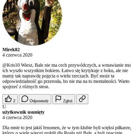
Mirek82
4 czerwca 2020
@Kris10
Wiesz, Bale nie ma cech przywódczych, a wmawianie mu
ich wyszło wszystkim bokiem. Łatwo się krytykuje z boku, ale nie
mamy tak naprawdę pojęcia o wielu rzeczach. Być może ta
odpowiedzialność go przerosła, bo nie ma na to mentalności. Warto
spojrzeć z różnych stron.
2
Odpowiedz
Zgłoś
U
użytkownik usunięty
4 czerwca 2020
Dla mnie to jest jakiś fenomen, że w tym klubie byli więksi piłkarze,
którzy o wiele więcej zrobili dla Realu niż Bale, a byli znacznie