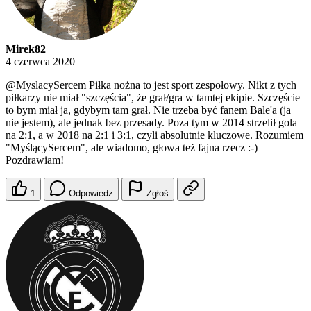
Mirek82
4 czerwca 2020
@MyslacySercem
Piłka nożna to jest sport zespołowy. Nikt z tych
piłkarzy nie miał "szczęścia", że grał/gra w tamtej ekipie. Szczęście
to bym miał ja, gdybym tam grał. Nie trzeba być fanem Bale'a (ja
nie jestem), ale jednak bez przesady. Poza tym w 2014 strzelił gola
na 2:1, a w 2018 na 2:1 i 3:1, czyli absolutnie kluczowe. Rozumiem
"MyślącySercem", ale wiadomo, głowa też fajna rzecz :-)
Pozdrawiam!
1
Odpowiedz
Zgłoś