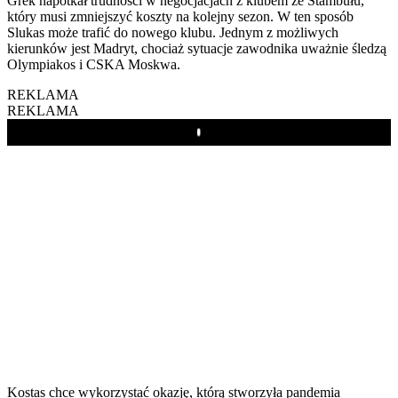
Grek napotkał trudności w negocjacjach z klubem ze Stambułu,
który musi zmniejszyć koszty na kolejny sezon. W ten sposób
Slukas może trafić do nowego klubu. Jednym z możliwych
kierunków jest Madryt, chociaż sytuacje zawodnika uważnie śledzą
Olympiakos i CSKA Moskwa.
REKLAMA
REKLAMA
Play
Kostas chce wykorzystać okazję, którą stworzyła pandemia