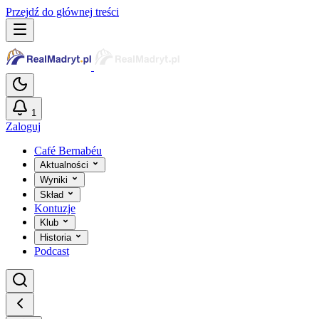
Przejdź do głównej treści
1
Zaloguj
Café Bernabéu
Aktualności
Wyniki
Skład
Kontuzje
Klub
Historia
Podcast