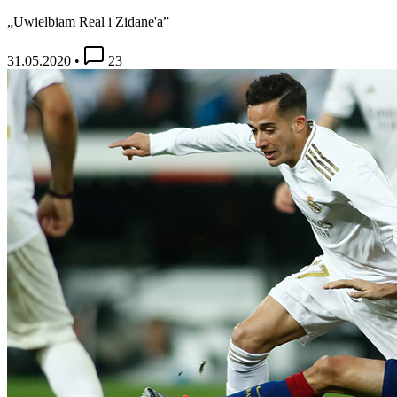
„Uwielbiam Real i Zidane'a”
31.05.2020
•
23