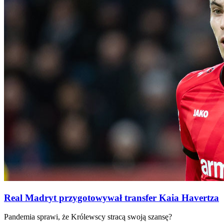
Real Madryt przygotowywał transfer Kaia Havertza
Pandemia sprawi, że Królewscy stracą swoją szansę?