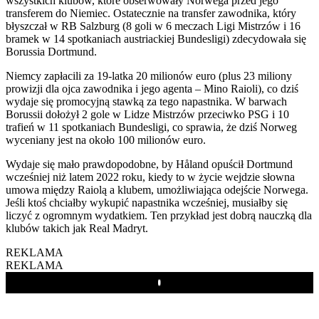
wszystkich klubów, które obserwowały Norwega przed jego
transferem do Niemiec. Ostatecznie na transfer zawodnika, który
błyszczał w RB Salzburg (8 goli w 6 meczach Ligi Mistrzów i 16
bramek w 14 spotkaniach austriackiej Bundesligi) zdecydowała się
Borussia Dortmund.
Niemcy zapłacili za 19-latka 20 milionów euro (plus 23 miliony
prowizji dla ojca zawodnika i jego agenta – Mino Raioli), co dziś
wydaje się promocyjną stawką za tego napastnika. W barwach
Borussii dołożył 2 gole w Lidze Mistrzów przeciwko PSG i 10
trafień w 11 spotkaniach Bundesligi, co sprawia, że dziś Norweg
wyceniany jest na około 100 milionów euro.
Wydaje się mało prawdopodobne, by Håland opuścił Dortmund
wcześniej niż latem 2022 roku, kiedy to w życie wejdzie słowna
umowa między Raiolą a klubem, umożliwiająca odejście Norwega.
Jeśli ktoś chciałby wykupić napastnika wcześniej, musiałby się
liczyć z ogromnym wydatkiem. Ten przykład jest dobrą nauczką dla
klubów takich jak Real Madryt.
REKLAMA
REKLAMA
Play