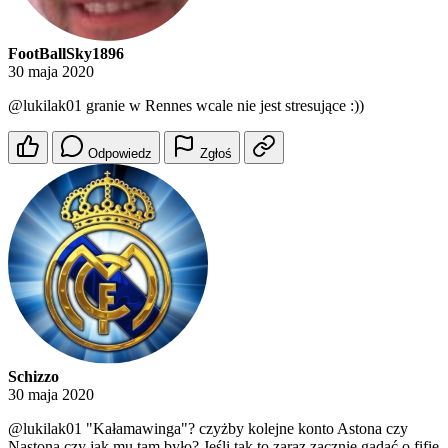
FootBallSky1896
30 maja 2020
@lukilak01
granie w Rennes wcale nie jest stresujące :))
Odpowiedz
Zgłoś
Schizzo
30 maja 2020
@lukilak01
"Kałamawinga"? czyżby kolejne konto Astona czy
Nastona czy jak mu tam było? Jeśli tak to zaraz zacznie gadać o fifie