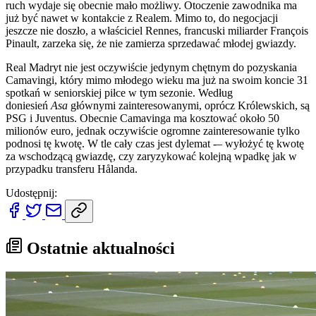
ruch wydaje się obecnie mało możliwy. Otoczenie zawodnika ma
już być nawet w kontakcie z Realem. Mimo to, do negocjacji
jeszcze nie doszło, a właściciel Rennes, francuski miliarder François
Pinault, zarzeka się, że nie zamierza sprzedawać młodej gwiazdy.
Real Madryt nie jest oczywiście jedynym chętnym do pozyskania
Camavingi, który mimo młodego wieku ma już na swoim koncie 31
spotkań w seniorskiej piłce w tym sezonie. Według
doniesień
Asa
głównymi zainteresowanymi, oprócz Królewskich, są
PSG i Juventus. Obecnie Camavinga ma kosztować około 50
milionów euro, jednak oczywiście ogromne zainteresowanie tylko
podnosi tę kwotę. W tle cały czas jest dylemat -– wyłożyć tę kwotę
za wschodzącą gwiazdę, czy zaryzykować kolejną wpadkę jak w
przypadku transferu Hålanda.
Udostępnij:
Ostatnie aktualności