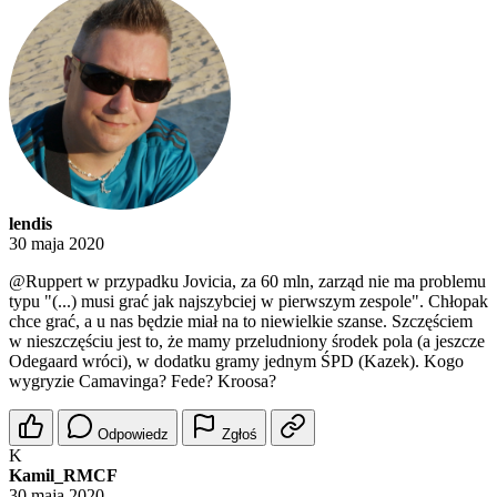
lendis
30 maja 2020
@Ruppert
w przypadku Jovicia, za 60 mln, zarząd nie ma problemu
typu "(...) musi grać jak najszybciej w pierwszym zespole". Chłopak
chce grać, a u nas będzie miał na to niewielkie szanse. Szczęściem
w nieszczęściu jest to, że mamy przeludniony środek pola (a jeszcze
Odegaard wróci), w dodatku gramy jednym ŚPD (Kazek). Kogo
wygryzie Camavinga? Fede? Kroosa?
Odpowiedz
Zgłoś
K
Kamil_RMCF
30 maja 2020