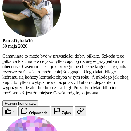
PauloDybala10
30 maja 2020
Camavinga to może być w przyszłości dobry piłkarz. Szkoda tego
piłkarza kisić na ławce jako tylko zapchaj dziurę w przypadku nie
obecności Casemiro. Jeśli już szczególnie chcecie kogoś na głęboką
rezerwę za Case'a to może lepiej ściągnąć takiego Matuidiego
któremu się kończy kontrakt chyba w tym roku. A młodego jak chcą
kupić to tylko i wyłącznie sytuacja jak z Kubo i Odegaardem
wypożyczenie ale do klubu z La Ligi. Po za tym Matuidim to
możliwe też jest że miejsce Case'a mógłby zajmowa...
Rozwiń komentarz
1
Odpowiedz
Zgłoś