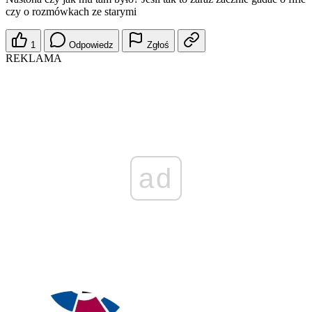
czy o rozmówkach ze starymi
1
Odpowiedz
Zgłoś
REKLAMA
ad