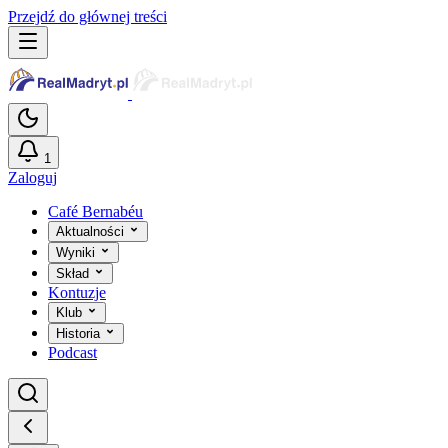
Przejdź do głównej treści
1
Zaloguj
Café Bernabéu
Aktualności
Wyniki
Skład
Kontuzje
Klub
Historia
Podcast