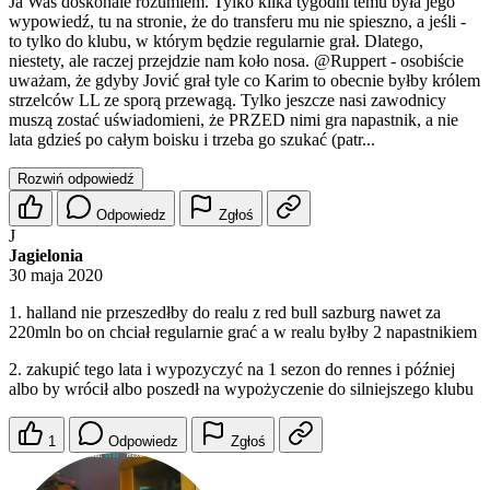
Ja Was doskonale rozumiem. Tylko kilka tygodni temu była jego
wypowiedź, tu na stronie, że do transferu mu nie spieszno, a jeśli -
to tylko do klubu, w którym będzie regularnie grał. Dlatego,
niestety, ale raczej przejdzie nam koło nosa.
@Ruppert
- osobiście
uważam, że gdyby Jović grał tyle co Karim to obecnie byłby królem
strzelców LL ze sporą przewagą. Tylko jeszcze nasi zawodnicy
muszą zostać uświadomieni, że PRZED nimi gra napastnik, a nie
lata gdzieś po całym boisku i trzeba go szukać (patr...
Rozwiń odpowiedź
Odpowiedz
Zgłoś
J
Jagielonia
30 maja 2020
1. halland nie przeszedłby do realu z red bull sazburg nawet za
220mln bo on chciał regularnie grać a w realu byłby 2 napastnikiem
2. zakupić tego lata i wypozyczyć na 1 sezon do rennes i później
albo by wrócił albo poszedł na wypożyczenie do silniejszego klubu
1
Odpowiedz
Zgłoś