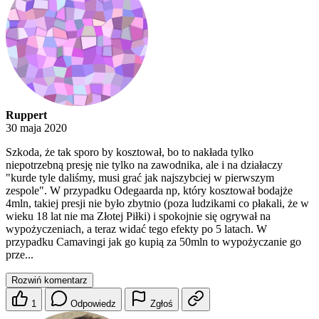
Ruppert
30 maja 2020
Szkoda, że tak sporo by kosztował, bo to nakłada tylko
niepotrzebną presję nie tylko na zawodnika, ale i na działaczy
"kurde tyle daliśmy, musi grać jak najszybciej w pierwszym
zespole". W przypadku Odegaarda np, który kosztował bodajże
4mln, takiej presji nie było zbytnio (poza ludzikami co płakali, że w
wieku 18 lat nie ma Złotej Piłki) i spokojnie się ogrywał na
wypożyczeniach, a teraz widać tego efekty po 5 latach. W
przypadku Camavingi jak go kupią za 50mln to wypożyczanie go
prze...
Rozwiń komentarz
1
Odpowiedz
Zgłoś