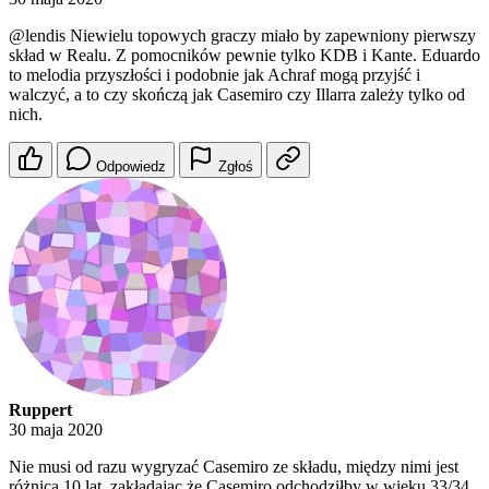
@lendis
Niewielu topowych graczy miało by zapewniony pierwszy
skład w Realu. Z pomocników pewnie tylko KDB i Kante. Eduardo
to melodia przyszłości i podobnie jak Achraf mogą przyjść i
walczyć, a to czy skończą jak Casemiro czy Illarra zależy tylko od
nich.
Odpowiedz
Zgłoś
Ruppert
30 maja 2020
Nie musi od razu wygryzać Casemiro ze składu, między nimi jest
różnica 10 lat, zakładając że Casemiro odchodziłby w wieku 33/34