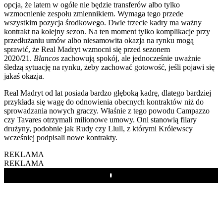
opcja, że latem w ogóle nie będzie transferów albo tylko
wzmocnienie zespołu zmiennikiem. Wymaga tego przede
wszystkim pozycja środkowego. Dwie trzecie kadry ma ważny
kontrakt na kolejny sezon. Na ten moment tylko komplikacje przy
przedłużaniu umów albo niesamowita okazja na rynku mogą
sprawić, że Real Madryt wzmocni się przed sezonem
2020/21.
Blancos
zachowują spokój, ale jednocześnie uważnie
śledzą sytuację na rynku, żeby zachować gotowość, jeśli pojawi się
jakaś okazja.
Real Madryt od lat posiada bardzo głęboką kadrę, dlatego bardziej
przykłada się wagę do odnowienia obecnych kontraktów niż do
sprowadzania nowych graczy. Właśnie z tego powodu Campazzo
czy Tavares otrzymali milionowe umowy. Oni stanowią filary
drużyny, podobnie jak Rudy czy Llull, z którymi Królewscy
wcześniej podpisali nowe kontrakty.
REKLAMA
REKLAMA
Play