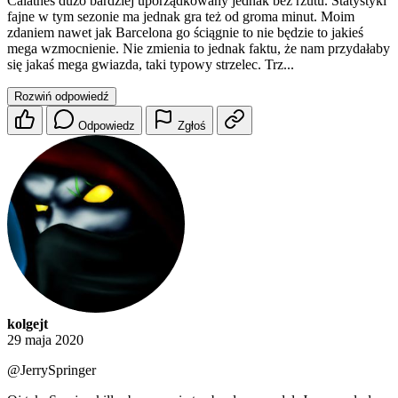
Calathes dużo bardziej uporządkowany jednak bez rzutu. Statystyki
fajne w tym sezonie ma jednak gra też od groma minut. Moim
zdaniem nawet jak Barcelona go ściągnie to nie będzie to jakieś
mega wzmocnienie. Nie zmienia to jednak faktu, że nam przydałaby
się jakaś mega gwiazda, taki typowy strzelec. Trz...
Rozwiń odpowiedź
Odpowiedz
Zgłoś
kolgejt
29 maja 2020
@JerrySpringer