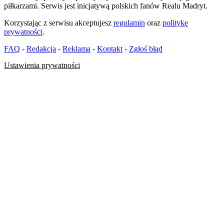
piłkarzami. Serwis jest inicjatywą polskich fanów Realu Madryt.
Korzystając z serwisu akceptujesz
regulamin
oraz
politykę
prywatności
.
FAQ
-
Redakcja
-
Reklama
-
Kontakt
-
Zgłoś błąd
Ustawienia prywatności