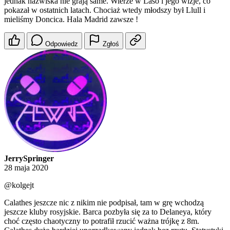
jednak nazwiska nie grają same. Wierze w Laso i jego wizje, co
pokazał w ostatnich latach. Chociaż wtedy młodszy był Llull i
mieliśmy Doncica. Hala Madrid zawsze !
Odpowiedz
Zgłoś
JerrySpringer
28 maja 2020
@kolgejt
Calathes jeszcze nic z nikim nie podpisał, tam w grę wchodzą
jeszcze kluby rosyjskie. Barca pozbyła się za to Delaneya, który
choć często chaotyczny to potrafił rzucić ważna trójkę z 8m.