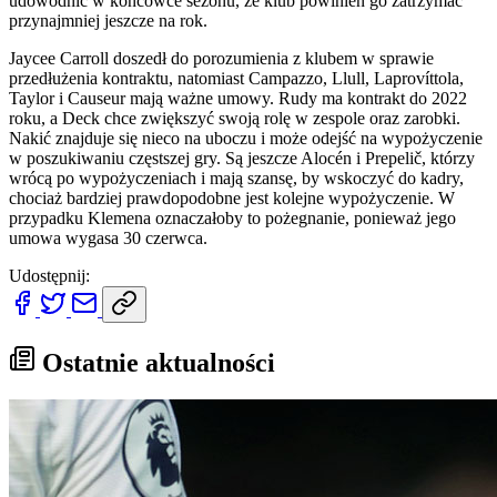
udowodnić w końcówce sezonu, że klub powinien go zatrzymać
przynajmniej jeszcze na rok.
Jaycee Carroll doszedł do porozumienia z klubem w sprawie
przedłużenia kontraktu, natomiast Campazzo, Llull, Laprovíttola,
Taylor i Causeur mają ważne umowy. Rudy ma kontrakt do 2022
roku, a Deck chce zwiększyć swoją rolę w zespole oraz zarobki.
Nakić znajduje się nieco na uboczu i może odejść na wypożyczenie
w poszukiwaniu częstszej gry. Są jeszcze Alocén i Prepelič, którzy
wrócą po wypożyczeniach i mają szansę, by wskoczyć do kadry,
chociaż bardziej prawdopodobne jest kolejne wypożyczenie. W
przypadku Klemena oznaczałoby to pożegnanie, ponieważ jego
umowa wygasa 30 czerwca.
Udostępnij:
Ostatnie aktualności