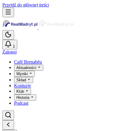
Przejdź do głównej treści
1
Zaloguj
Café Bernabéu
Aktualności
Wyniki
Skład
Kontuzje
Klub
Historia
Podcast