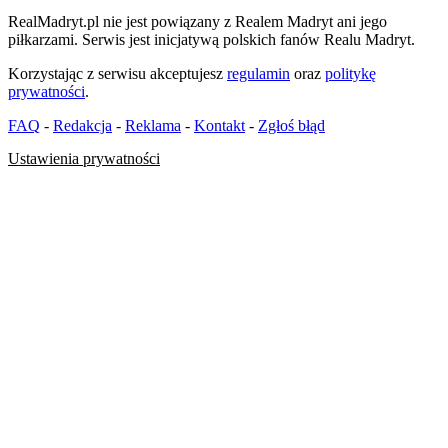
RealMadryt.pl nie jest powiązany z Realem Madryt ani jego
piłkarzami. Serwis jest inicjatywą polskich fanów Realu Madryt.
Korzystając z serwisu akceptujesz
regulamin
oraz
politykę
prywatności
.
FAQ
-
Redakcja
-
Reklama
-
Kontakt
-
Zgłoś błąd
Ustawienia prywatności