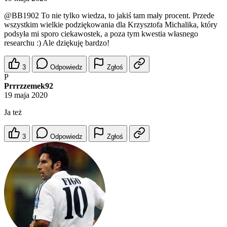
@BB1902
To nie tylko wiedza, to jakiś tam mały procent. Przede
wszystkim wielkie podziękowania dla Krzysztofa Michalika, który
podsyła mi sporo ciekawostek, a poza tym kwestia własnego
researchu :) Ale dziękuję bardzo!
3
Odpowiedz
Zgłoś
P
Prrrzzemek92
19 maja 2020
Ja też
3
Odpowiedz
Zgłoś