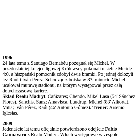
1996
24 lata temu z Santiago Bernabéu pożegnał się Míchel. W
przedostatniej kolejce ligowej Królewscy pokonali u siebie Meridę
4:0, a hiszpański pomocnik zdobył dwie bramki. Po jednej dołożyli
też Raúl i Iván Pérez. Schodząc z boiska w 83. minucie Míchel
ucałował murawę stadionu, na którym występował przez całą
dotychczasową karierę.
Skład Realu Madryt
: Cañizares; Chendo, Mikel Lasa (54' Sánchez
Flores), Sanchís, Sanz; Amavisca, Laudrup, Míchel (83' Alkorta),
Milla; Iván Pérez, Raúl (46' Antonio Gómez).
Trener
: Arsenio
Iglesias.
2009
Jedenaście lat temu oficjalnie potwierdzono odejście
Fabio
Cannavaro
z Realu Madryt. Włoch występował w zespole