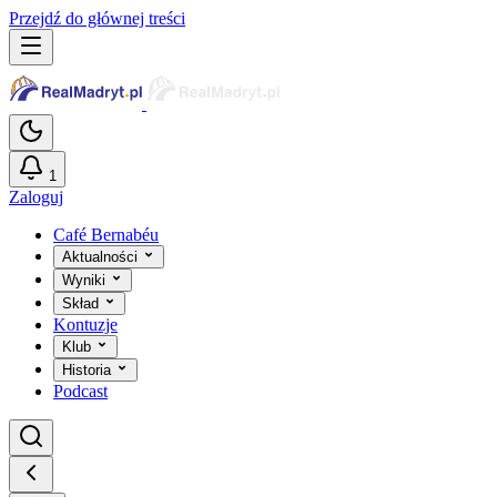
Przejdź do głównej treści
1
Zaloguj
Café Bernabéu
Aktualności
Wyniki
Skład
Kontuzje
Klub
Historia
Podcast