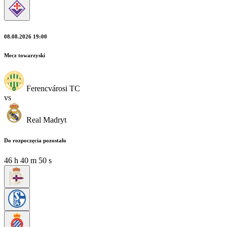
08.08.2026 19:00
Mecz towarzyski
Ferencvárosi TC
vs
Real Madryt
Do rozpoczęcia pozostało
46
h
40
m
48
s