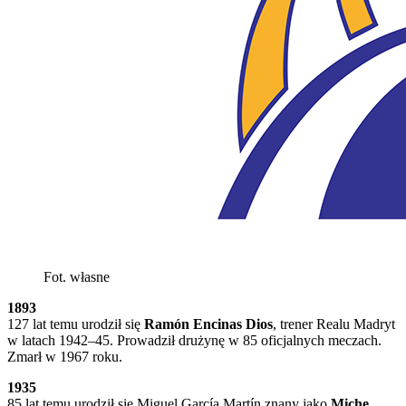
Fot. własne
1893
127 lat temu urodził się
Ramón Encinas Dios
, trener Realu Madryt
w latach 1942–45. Prowadził drużynę w 85 oficjalnych meczach.
Zmarł w 1967 roku.
1935
85 lat temu urodził się Miguel García Martín znany jako
Miche
,