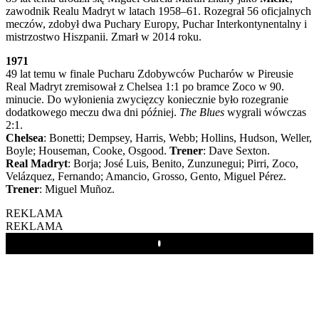
zawodnik Realu Madryt w latach 1958–61. Rozegrał 56 oficjalnych
meczów, zdobył dwa Puchary Europy, Puchar Interkontynentalny i
mistrzostwo Hiszpanii. Zmarł w 2014 roku.
1971
49 lat temu w finale Pucharu Zdobywców Pucharów w Pireusie
Real Madryt zremisował z Chelsea 1:1 po bramce Zoco w 90.
minucie. Do wyłonienia zwycięzcy koniecznie było rozegranie
dodatkowego meczu dwa dni później.
The Blues
wygrali wówczas
2:1.
Chelsea
: Bonetti; Dempsey, Harris, Webb; Hollins, Hudson, Weller,
Boyle; Houseman, Cooke, Osgood.
Trener
: Dave Sexton.
Real Madryt
: Borja; José Luis, Benito, Zunzunegui; Pirri, Zoco,
Velázquez, Fernando; Amancio, Grosso, Gento, Miguel Pérez.
Trener
: Miguel Muñoz.
REKLAMA
REKLAMA
Play