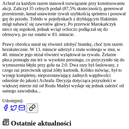
Achraf za każdym razem stanowił rozwiązanie przy konstruowaniu
akcji. Zaliczył 35 celnych podań (87,5% skuteczności), generował
przestrzenie, łamał ustawienie rywali szybkością sprintera i posuwał
grę do przodu. Tobido w pojedynkach z dryblującym Hakimim
mógł nabawić się zawrotów głowy. Po przerwie Marokańczyk
nieco się uspokoił, jednak wciąż ochoczo podłączał się do
ofensywy, po raz ostatni w 83. minucie.
Prawy obrońca starał się również zdobyć bramkę, choć tym razem
bezskutecznie. W 13. minucie uderzył z rzutu wolnego w mur, w
40. minucie jego strzał również wylądował na rywalu. Żelazne
płuca pomogły mu też w wysokim pressingu, co przyczyniło się do
wymuszenia błędu przy golu na 2:0. Dwa razy był faulowany, z
czego raz przeciwnik ujrzał żółty kartonik. Krótko mówiąc, był to
występ kompletny, niepozostawiający żadnych wątpliwości
odnośnie do jakości Achrafa. Decyzja dotycząca przyszłości w
większej mierze niż od Realu Madryt wydaje się jednak zależeć od
samego zawodnika...
Udostępnij:
Ostatnie aktualności