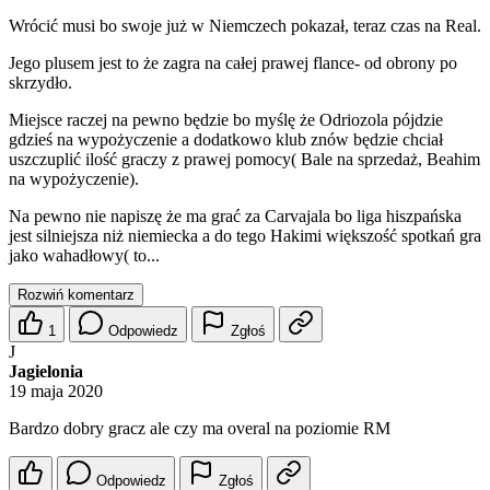
Wrócić musi bo swoje już w Niemczech pokazał, teraz czas na Real.
Jego plusem jest to że zagra na całej prawej flance- od obrony po
skrzydło.
Miejsce raczej na pewno będzie bo myślę że Odriozola pójdzie
gdzieś na wypożyczenie a dodatkowo klub znów będzie chciał
uszczuplić ilość graczy z prawej pomocy( Bale na sprzedaż, Beahim
na wypożyczenie).
Na pewno nie napiszę że ma grać za Carvajala bo liga hiszpańska
jest silniejsza niż niemiecka a do tego Hakimi większość spotkań gra
jako wahadłowy( to...
Rozwiń komentarz
1
Odpowiedz
Zgłoś
J
Jagielonia
19 maja 2020
Bardzo dobry gracz ale czy ma overal na poziomie RM
Odpowiedz
Zgłoś