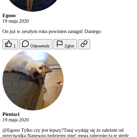
Egooo
19 maja 2020
On już w zeszłym roku powinien zastąpić Daniego
1
Odpowiedz
Zgłoś
Pientas1
19 maja 2020
@Egooo
Tylko czy jest lepszy?Tutaj wydaję się że zależnie od
przeciwnika.Napewno będziemy mieć mega zabezpieczą tę strefę