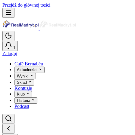
Przejdź do głównej treści
1
Zaloguj
Café Bernabéu
Aktualności
Wyniki
Skład
Kontuzje
Klub
Historia
Podcast