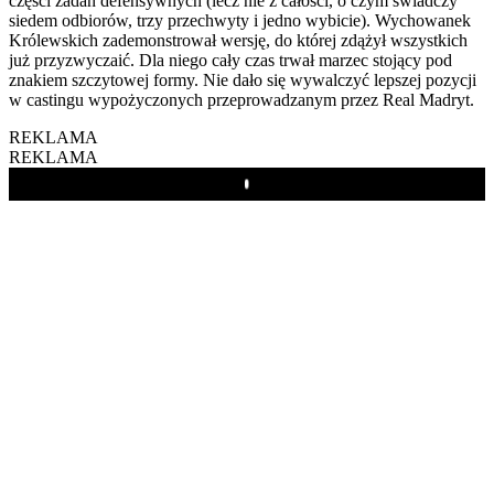
części zadań defensywnych (lecz nie z całości, o czym świadczy
siedem odbiorów, trzy przechwyty i jedno wybicie). Wychowanek
Królewskich zademonstrował wersję, do której zdążył wszystkich
już przyzwyczaić. Dla niego cały czas trwał marzec stojący pod
znakiem szczytowej formy. Nie dało się wywalczyć lepszej pozycji
w castingu wypożyczonych przeprowadzanym przez Real Madryt.
REKLAMA
REKLAMA
Play