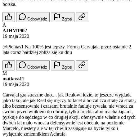
boiska.
Odpowiedz
Zgłoś
A
AJHM1902
19 maja 2020
@Pientas1
Na 100% jest lepszy. Forma Carvajala przez ostatnie 2
lata coraz bardziej zbliża się ku dnu
Odpowiedz
Zgłoś
M
matkoss11
19 maja 2020
Carvajal gra straszne dno.... jak Realowi idzie, to jeszcze wyglada
jako tako, ale jak Real się męczy to facet albo zalicza stratę za stratą,
albo bezsensownie i czasami brutalnie fauluje rywala, nie wraca za
swoim przeciwnikiem do obrony, tylko truchta albo macha łapami,
pyskuje do sędziego w co drugiej akcji, ofensywnie właśnie od tych
dwóch lat mało wnosi a defensywnie jest obecnie na poziomie
Marcelo, niestety ale w tej chwili zasługuje na bycie tylko i
wyłącznie zmiennikiem Achrafa.