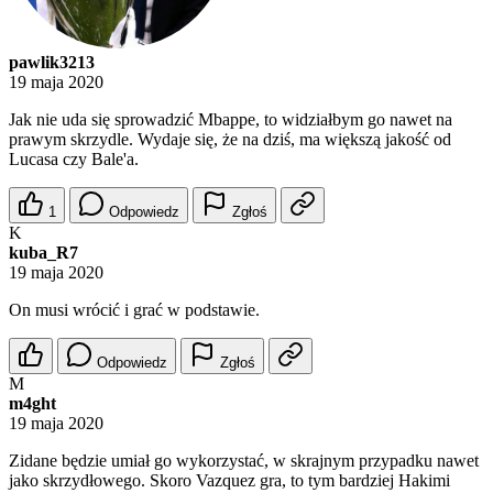
pawlik3213
19 maja 2020
Jak nie uda się sprowadzić Mbappe, to widziałbym go nawet na
prawym skrzydle. Wydaje się, że na dziś, ma większą jakość od
Lucasa czy Bale'a.
1
Odpowiedz
Zgłoś
K
kuba_R7
19 maja 2020
On musi wrócić i grać w podstawie.
Odpowiedz
Zgłoś
M
m4ght
19 maja 2020
Zidane będzie umiał go wykorzystać, w skrajnym przypadku nawet
jako skrzydłowego. Skoro Vazquez gra, to tym bardziej Hakimi