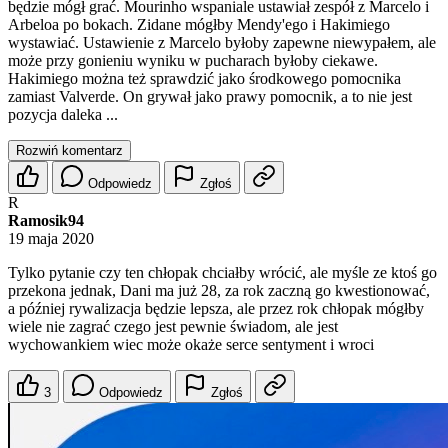
będzie mógł grać. Mourinho wspaniale ustawiał zespół z Marcelo i
Arbeloa po bokach. Zidane mógłby Mendy'ego i Hakimiego
wystawiać. Ustawienie z Marcelo byłoby zapewne niewypałem, ale
może przy gonieniu wyniku w pucharach byłoby ciekawe.
Hakimiego można też sprawdzić jako środkowego pomocnika
zamiast Valverde. On grywał jako prawy pomocnik, a to nie jest
pozycja daleka ...
Rozwiń komentarz
Odpowiedz
Zgłoś
R
Ramosik94
19 maja 2020
Tylko pytanie czy ten chłopak chciałby wrócić, ale myśle ze ktoś go
przekona jednak, Dani ma już 28, za rok zaczną go kwestionować,
a później rywalizacja będzie lepsza, ale przez rok chłopak mógłby
wiele nie zagrać czego jest pewnie świadom, ale jest
wychowankiem wiec może okaże serce sentyment i wroci
3
Odpowiedz
Zgłoś