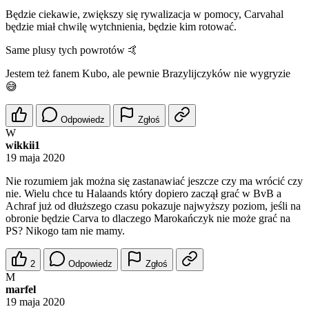
Będzie ciekawie, zwiększy się rywalizacja w pomocy, Carvahal
będzie miał chwilę wytchnienia, będzie kim rotować.
Same plusy tych powrotów 🤙
Jestem też fanem Kubo, ale pewnie Brazylijczyków nie wygryzie
😅
Odpowiedz
Zgłoś
W
wikkii1
19 maja 2020
Nie rozumiem jak można się zastanawiać jeszcze czy ma wrócić czy
nie. Wielu chce tu Halaands który dopiero zaczął grać w BvB a
Achraf już od dłuższego czasu pokazuje najwyższy poziom, jeśli na
obronie będzie Carva to dlaczego Marokańczyk nie może grać na
PS? Nikogo tam nie mamy.
2
Odpowiedz
Zgłoś
M
marfel
19 maja 2020