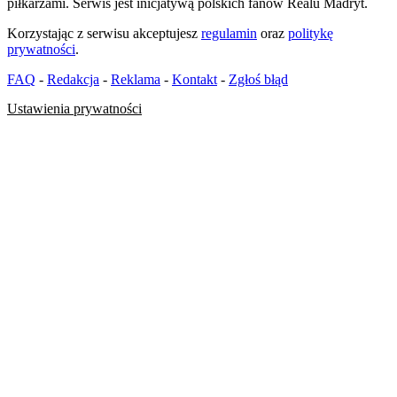
piłkarzami. Serwis jest inicjatywą polskich fanów Realu Madryt.
Korzystając z serwisu akceptujesz
regulamin
oraz
politykę
prywatności
.
FAQ
-
Redakcja
-
Reklama
-
Kontakt
-
Zgłoś błąd
Ustawienia prywatności