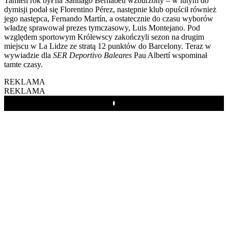
Tamten rok był na Santiago Bernabéu wzburzony – w lutym do
dymisji podał się Florentino Pérez, następnie klub opuścił również
jego następca, Fernando Martín, a ostatecznie do czasu wyborów
władzę sprawował prezes tymczasowy, Luis Montejano. Pod
względem sportowym Królewscy zakończyli sezon na drugim
miejscu w La Lidze ze stratą 12 punktów do Barcelony. Teraz w
wywiadzie dla
SER Deportivo Baleares
Pau Albertí wspominał
tamte czasy.
REKLAMA
REKLAMA
Play