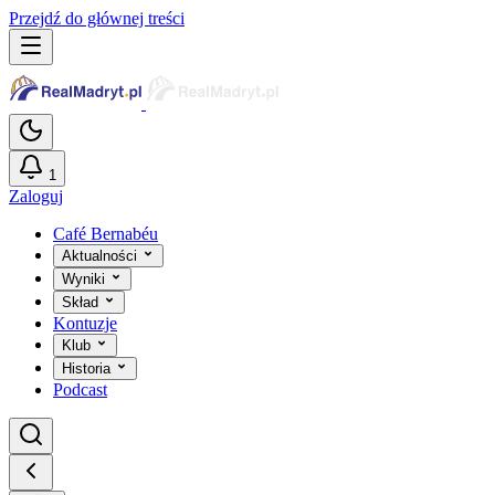
Przejdź do głównej treści
1
Zaloguj
Café Bernabéu
Aktualności
Wyniki
Skład
Kontuzje
Klub
Historia
Podcast