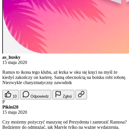
as_husky
15 maja 2020
Ramos to ikona tego klubu, aż łezka w oku się kręci na myśl że
kiedyś zakończy on karierę. Samą obecnością na boisku robi robotę.
Niezwykle charyzmatyczny zawodnik
10
Odpowiedz
Zgłoś
P
Pikini28
15 maja 2020
Czy możemy pożyczyć maszynę od Prezydenta i zamrozić Ramosa?
Będziemy do odmrażać, jak Marylę tylko na ważne wydarzenia,