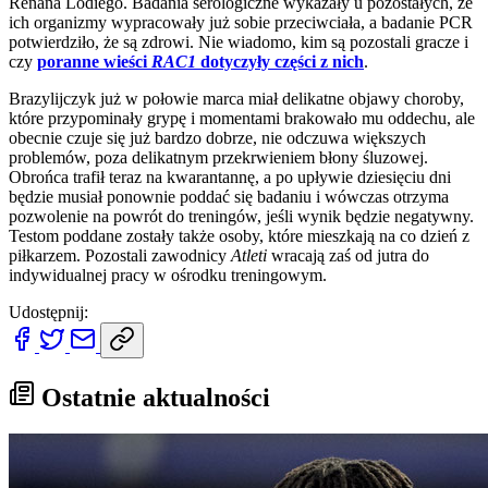
Renana Lodiego. Badania serologiczne wykazały u pozostałych, że
ich organizmy wypracowały już sobie przeciwciała, a badanie PCR
potwierdziło, że są zdrowi. Nie wiadomo, kim są pozostali gracze i
czy
poranne wieści
RAC1
dotyczyły części z nich
.
Brazylijczyk już w połowie marca miał delikatne objawy choroby,
które przypominały grypę i momentami brakowało mu oddechu, ale
obecnie czuje się już bardzo dobrze, nie odczuwa większych
problemów, poza delikatnym przekrwieniem błony śluzowej.
Obrońca trafił teraz na kwarantannę, a po upływie dziesięciu dni
będzie musiał ponownie poddać się badaniu i wówczas otrzyma
pozwolenie na powrót do treningów, jeśli wynik będzie negatywny.
Testom poddane zostały także osoby, które mieszkają na co dzień z
piłkarzem. Pozostali zawodnicy
Atleti
wracają zaś od jutra do
indywidualnej pracy w ośrodku treningowym.
Udostępnij:
Ostatnie aktualności