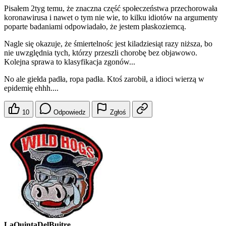
Pisałem 2tyg temu, że znaczna część społeczeństwa przechorowała
koronawirusa i nawet o tym nie wie, to kilku idiotów na argumenty
poparte badaniami odpowiadało, że jestem płaskoziemcą.
Nagle się okazuje, że śmiertelnośc jest kiladziesiąt razy niższa, bo
nie uwzględnia tych, którzy przeszli chorobę bez objawowo.
Kolejna sprawa to klasyfikacja zgonów...
No ale giełda padła, ropa padła. Ktoś zarobił, a idioci wierzą w
epidemię ehhh....
10
Odpowiedz
Zgłoś
LaQuintaDelBuitre