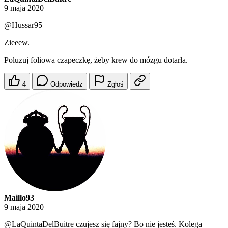
9 maja 2020
@Hussar95
Zieeew.
Poluzuj foliowa czapeczkę, żeby krew do mózgu dotarła.
4
Odpowiedz
Zgłoś
Maillo93
9 maja 2020
@LaQuintaDelBuitre
czujesz się fajny? Bo nie jesteś. Kolega