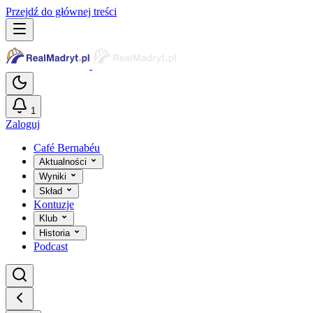
Przejdź do głównej treści
1
Zaloguj
Café Bernabéu
Aktualności
Wyniki
Skład
Kontuzje
Klub
Historia
Podcast