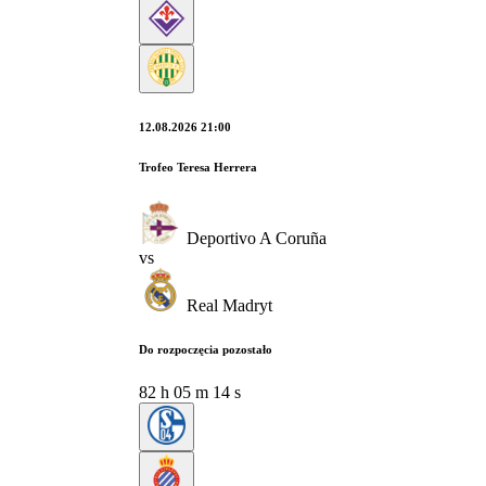
12.08.2026 21:00
Trofeo Teresa Herrera
Deportivo A Coruña
vs
Real Madryt
Do rozpoczęcia pozostało
82
h
05
m
13
s