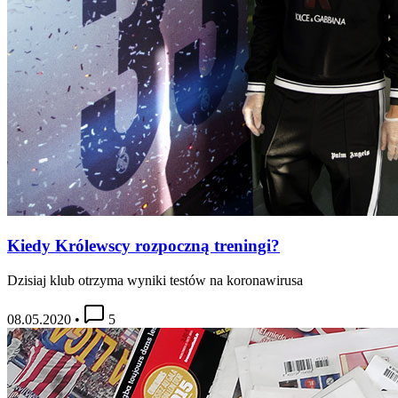
Kiedy Królewscy rozpoczną treningi?
Dzisiaj klub otrzyma wyniki testów na koronawirusa
08.05.2020
•
5