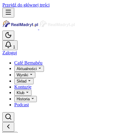
Przejdź do głównej treści
1
Zaloguj
Café Bernabéu
Aktualności
Wyniki
Skład
Kontuzje
Klub
Historia
Podcast