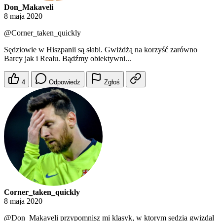
Don_Makaveli
8 maja 2020
@Corner_taken_quickly
Sędziowie w Hiszpanii są słabi. Gwiżdżą na korzyść zarówno
Barcy jak i Realu. Bądźmy obiektywni...
4
Odpowiedz
Zgłoś
Corner_taken_quickly
8 maja 2020
@Don_Makaveli
przypomnisz mi klasyk, w ktorym sedzia gwizdal