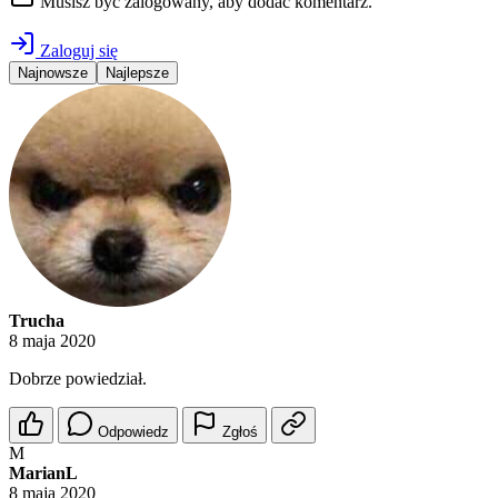
Musisz być zalogowany, aby dodać komentarz.
Zaloguj się
Najnowsze
Najlepsze
Trucha
8 maja 2020
Dobrze powiedział.
Odpowiedz
Zgłoś
M
MarianL
8 maja 2020