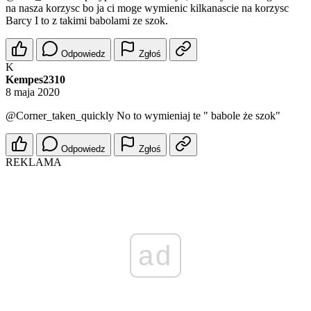
na nasza korzysc bo ja ci moge wymienic kilkanascie na korzysc
Barcy I to z takimi babolami ze szok.
Odpowiedz
Zgłoś
K
Kempes2310
8 maja 2020
@Corner_taken_quickly
No to wymieniaj te " babole że szok"
Odpowiedz
Zgłoś
REKLAMA
ad