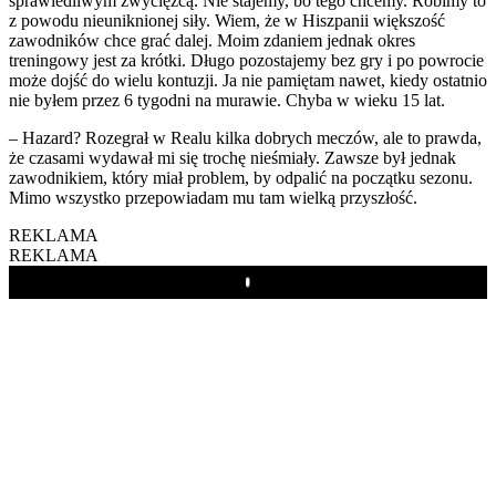
sprawiedliwym zwycięzcą. Nie stajemy, bo tego chcemy. Robimy to
z powodu nieuniknionej siły. Wiem, że w Hiszpanii większość
zawodników chce grać dalej. Moim zdaniem jednak okres
treningowy jest za krótki. Długo pozostajemy bez gry i po powrocie
może dojść do wielu kontuzji. Ja nie pamiętam nawet, kiedy ostatnio
nie byłem przez 6 tygodni na murawie. Chyba w wieku 15 lat.
– Hazard? Rozegrał w Realu kilka dobrych meczów, ale to prawda,
że czasami wydawał mi się trochę nieśmiały. Zawsze był jednak
zawodnikiem, który miał problem, by odpalić na początku sezonu.
Mimo wszystko przepowiadam mu tam wielką przyszłość.
REKLAMA
REKLAMA
Play