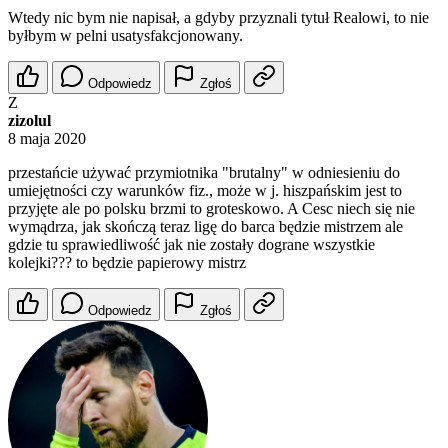
Wtedy nic bym nie napisał, a gdyby przyznali tytuł Realowi, to nie
byłbym w pelni usatysfakcjonowany.
Odpowiedz
Zgłoś
Z
zizolul
8 maja 2020
przestańcie używać przymiotnika "brutalny" w odniesieniu do
umiejętności czy warunków fiz., może w j. hiszpańskim jest to
przyjęte ale po polsku brzmi to groteskowo. A Cesc niech się nie
wymądrza, jak skończą teraz ligę do barca będzie mistrzem ale
gdzie tu sprawiedliwość jak nie zostały dograne wszystkie
kolejki??? to będzie papierowy mistrz
Odpowiedz
Zgłoś