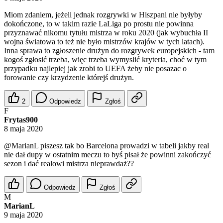
Miom zdaniem, jeżeli jednak rozgrywki w Hiszpani nie byłyby
dokończone, to w takim razie LaLiga po prostu nie powinna
przyznawać nikomu tytułu mistrza w roku 2020 (jak wybuchła II
wojna światowa to też nie było mistrzów krajów w tych latach).
Inna sprawa to zgłoszenie drużyn do rozgrywek europejskich - tam
kogoś zgłosić trzeba, więc trzeba wymyslić kryteria, choć w tym
przypadku najlepiej jak zrobi to UEFA żeby nie posazac o
forowanie czy krzydzenie którejś drużyn.
2
Odpowiedz
Zgłoś
F
Frytas900
8 maja 2020
@MarianL
piszesz tak bo Barcelona prowadzi w tabeli jakby real
nie dał dupy w ostatnim meczu to byś pisał że powinni zakończyć
sezon i dać realowi mistrza nieprawdaż??
Odpowiedz
Zgłoś
M
MarianL
9 maja 2020