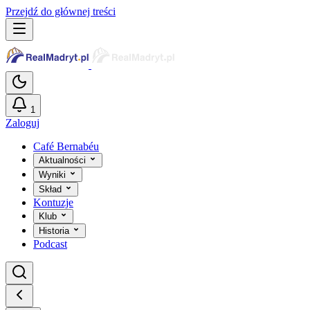
Przejdź do głównej treści
1
Zaloguj
Café Bernabéu
Aktualności
Wyniki
Skład
Kontuzje
Klub
Historia
Podcast