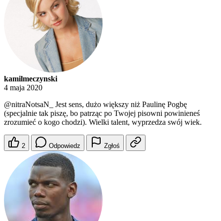
kamilmeczynski
4 maja 2020
@nitraNotsaN_
Jest sens, dużo większy niż Paulinę Pogbę
(specjalnie tak piszę, bo patrząc po Twojej pisowni powinieneś
zrozumieć o kogo chodzi). Wielki talent, wyprzedza swój wiek.
2
Odpowiedz
Zgłoś