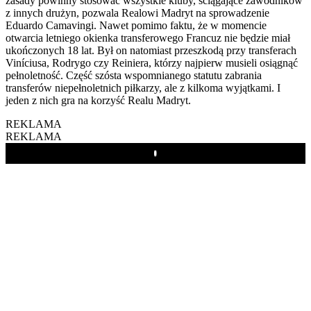
zasady powinny stosować wszystkie kluby, ściągające zawodników
z innych drużyn, pozwala Realowi Madryt na sprowadzenie
Eduardo Camavingi. Nawet pomimo faktu, że w momencie
otwarcia letniego okienka transferowego Francuz nie będzie miał
ukończonych 18 lat. Był on natomiast przeszkodą przy transferach
Viníciusa, Rodrygo czy Reiniera, którzy najpierw musieli osiągnąć
pełnoletność. Część szósta wspomnianego statutu zabrania
transferów niepełnoletnich piłkarzy, ale z kilkoma wyjątkami. I
jeden z nich gra na korzyść Realu Madryt.
REKLAMA
REKLAMA
Play