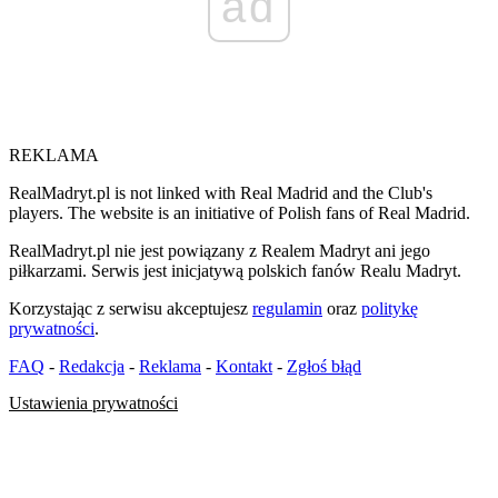
ad
REKLAMA
RealMadryt.pl is not linked with Real Madrid and the Club's
players. The website is an initiative of Polish fans of Real Madrid.
RealMadryt.pl nie jest powiązany z Realem Madryt ani jego
piłkarzami. Serwis jest inicjatywą polskich fanów Realu Madryt.
Korzystając z serwisu akceptujesz
regulamin
oraz
politykę
prywatności
.
FAQ
-
Redakcja
-
Reklama
-
Kontakt
-
Zgłoś błąd
Ustawienia prywatności