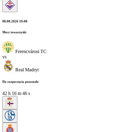
08.08.2026 19:00
Mecz towarzyski
Ferencvárosi TC
vs
Real Madryt
Do rozpoczęcia pozostało
42
h
16
m
45
s