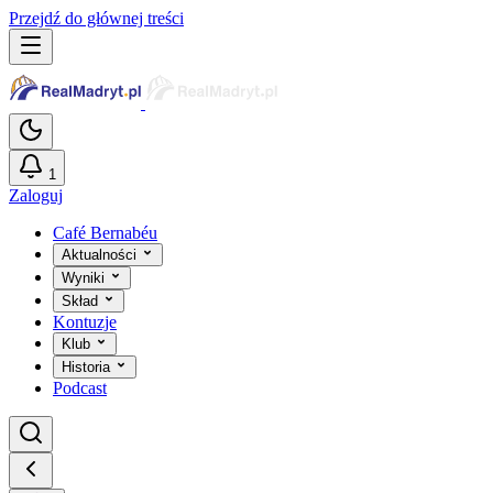
Przejdź do głównej treści
1
Zaloguj
Café Bernabéu
Aktualności
Wyniki
Skład
Kontuzje
Klub
Historia
Podcast