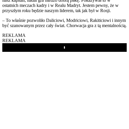
nasz kapitan, nadal gra bardzo dobrą piłkę. Pokazywał to w
ostatnich meczach kadry i w Realu Madryt. Jestem pewny, że w
przyszłym roku będzie naszym liderem, tak jak był w Rosji.
– To właśnie pozwoliło Daliciowi, Modriciowi, Rakiticiowi i innym
być szanowanym przez cały świat. Chorwacja gra z tą mentalnością.
REKLAMA
REKLAMA
Play