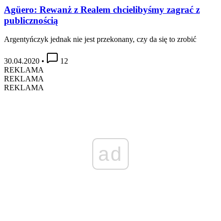
Agüero: Rewanż z Realem chcielibyśmy zagrać z
publicznością
Argentyńczyk jednak nie jest przekonany, czy da się to zrobić
30.04.2020
•
12
REKLAMA
REKLAMA
REKLAMA
ad