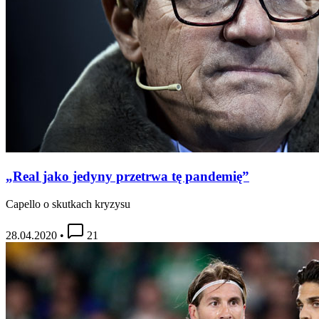
„Real jako jedyny przetrwa tę pandemię”
Capello o skutkach kryzysu
28.04.2020
•
21