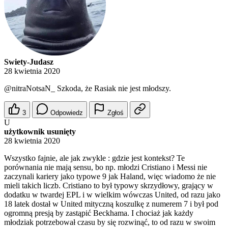
Swiety-Judasz
28 kwietnia 2020
@nitraNotsaN_
Szkoda, że Rasiak nie jest młodszy.
3
Odpowiedz
Zgłoś
U
użytkownik usunięty
28 kwietnia 2020
Wszystko fajnie, ale jak zwykle : gdzie jest kontekst? Te
porównania nie mają sensu, bo np. młodzi Cristiano i Messi nie
zaczynali kariery jako typowe 9 jak Haland, więc wiadomo że nie
mieli takich liczb. Cristiano to był typowy skrzydłowy, grający w
dodatku w twardej EPL i w wielkim wówczas United, od razu jako
18 latek dostał w United mityczną koszulkę z numerem 7 i był pod
ogromną presją by zastąpić Beckhama. I chociaż jak każdy
młodziak potrzebował czasu by się rozwinąć, to od razu w swoim