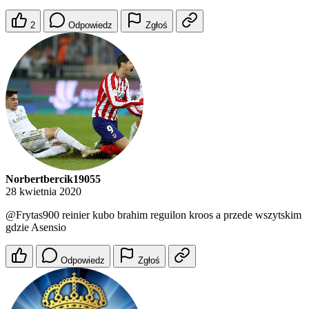
2
Odpowiedz
Zgłoś
Norbertbercik19055
28 kwietnia 2020
@Frytas900
reinier kubo brahim reguilon kroos a przede wszytskim
gdzie Asensio
Odpowiedz
Zgłoś