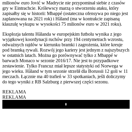
milionów euro Jović w Madrycie nie przypominał siebie z czasów
gry w Eintrachcie. Królewscy marzą o stworzeniu ataku, który
zapisałby się w historii: Mbappé (ostateczna ofensywa po niego jest
zaplanowana na 2021 rok) i Håland (ma w kontrakcie zapisaną
klauzulę wykupu w wysokości 75 milionów euro w 2021 roku).
Eksplozja talentu Hålanda w europejskim futbolu wynika z jego
wyjątkowej koordynacji ruchów przy 194 centymetrach wzrostu,
odważnych rajdów w kierunku bramki i zagrożenia, które kreuje
pod bramką rywali. Rozwój jego kariery jest jednym z najszybszych
w ostatnich latach. Można go porównywać tylko z Mbappé w
barwach Monaco w sezonie 2016/17. Nie jest to przypadkowe
zestawienie. Tylko Francuz miał lepsze statystyki od Norwega w
jego wieku. Håland w tym sezonie strzelił dla Borussii 12 goli w 11
meczach. Łącznie ma 40 trafień w 33 spotkaniach, jeśli doliczymy
do tego wyniki z RB Salzburg z pierwszej części sezonu.
REKLAMA
REKLAMA
Play