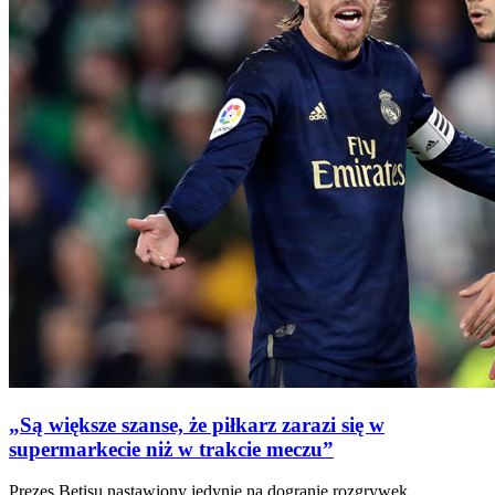
„Są większe szanse, że piłkarz zarazi się w
supermarkecie niż w trakcie meczu”
Prezes Betisu nastawiony jedynie na dogranie rozgrywek