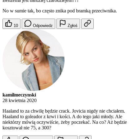
Benzema jest bardziej czarodziejem???
No w sumie tak, bo często znika pod bramką przeciwnika.
10
Odpowiedz
Zgłoś
kamilmeczynski
28 kwietnia 2020
Haaland to za chwilę będzie crack. Jovicia nigdy nie chciałem.
Haaland to goleador z krwi i kości. A do tego jaki młody. Ale
niektórzy mówią oczywiście, żeby poczekać. Na co? Aż będzie
kosztował nie 75, a 300?