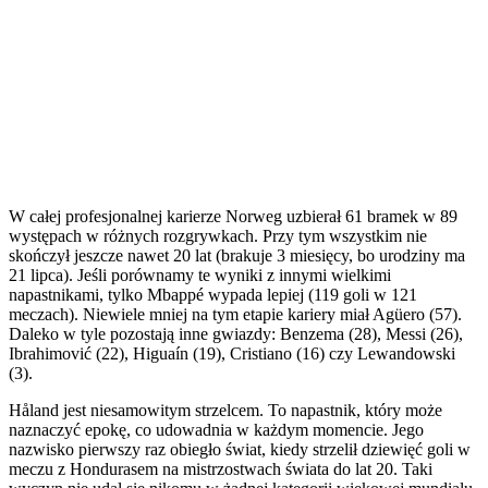
W całej profesjonalnej karierze Norweg uzbierał 61 bramek w 89
występach w różnych rozgrywkach. Przy tym wszystkim nie
skończył jeszcze nawet 20 lat (brakuje 3 miesięcy, bo urodziny ma
21 lipca). Jeśli porównamy te wyniki z innymi wielkimi
napastnikami, tylko Mbappé wypada lepiej (119 goli w 121
meczach). Niewiele mniej na tym etapie kariery miał Agüero (57).
Daleko w tyle pozostają inne gwiazdy: Benzema (28), Messi (26),
Ibrahimović (22), Higuaín (19), Cristiano (16) czy Lewandowski
(3).
Håland jest niesamowitym strzelcem. To napastnik, który może
naznaczyć epokę, co udowadnia w każdym momencie. Jego
nazwisko pierwszy raz obiegło świat, kiedy strzelił dziewięć goli w
meczu z Hondurasem na mistrzostwach świata do lat 20. Taki