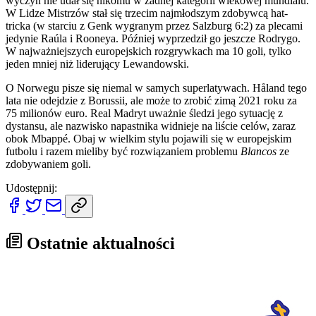
wyczyn nie udał się nikomu w żadnej kategorii wiekowej mundialu.
W Lidze Mistrzów stał się trzecim najmłodszym zdobywcą hat-
tricka (w starciu z Genk wygranym przez Salzburg 6:2) za plecami
jedynie Raúla i Rooneya. Później wyprzedził go jeszcze Rodrygo.
W najważniejszych europejskich rozgrywkach ma 10 goli, tylko
jeden mniej niż liderujący Lewandowski.
O Norwegu pisze się niemal w samych superlatywach. Håland tego
lata nie odejdzie z Borussii, ale może to zrobić zimą 2021 roku za
75 milionów euro. Real Madryt uważnie śledzi jego sytuację z
dystansu, ale nazwisko napastnika widnieje na liście celów, zaraz
obok Mbappé. Obaj w wielkim stylu pojawili się w europejskim
futbolu i razem mieliby być rozwiązaniem problemu
Blancos
ze
zdobywaniem goli.
Udostępnij:
Ostatnie aktualności