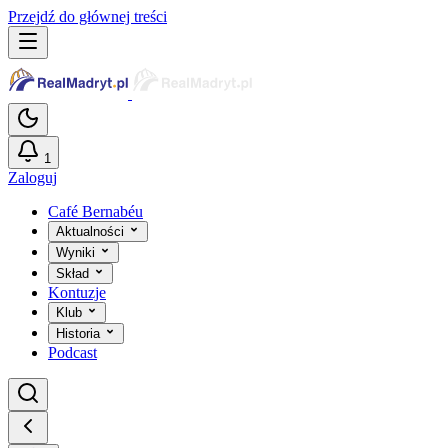
Przejdź do głównej treści
1
Zaloguj
Café Bernabéu
Aktualności
Wyniki
Skład
Kontuzje
Klub
Historia
Podcast