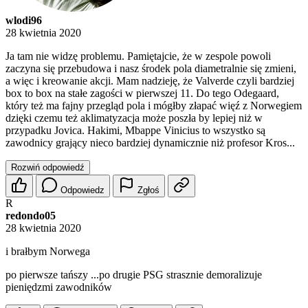
wlodi96
28 kwietnia 2020
Ja tam nie widzę problemu. Pamiętajcie, że w zespole powoli
zaczyna się przebudowa i nasz środek pola diametralnie się zmieni,
a więc i kreowanie akcji. Mam nadzieję, że Valverde czyli bardziej
box to box na stałe zagości w pierwszej 11. Do tego Odegaard,
który też ma fajny przegląd pola i mógłby złapać więź z Norwegiem
dzięki czemu też aklimatyzacja może poszła by lepiej niż w
przypadku Jovica. Hakimi, Mbappe Vinicius to wszystko są
zawodnicy grający nieco bardziej dynamicznie niż profesor Kros...
Rozwiń odpowiedź
Odpowiedz
Zgłoś
R
redondo05
28 kwietnia 2020
i brałbym Norwega
po pierwsze tańszy ...po drugie PSG strasznie demoralizuje
pieniędzmi zawodników