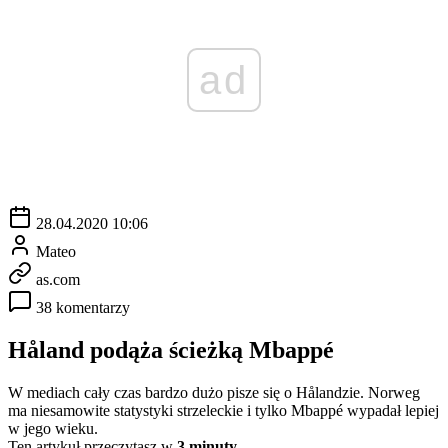
ad
28.04.2020 10:06
Mateo
as.com
38 komentarzy
Håland podąża ścieżką Mbappé
W mediach cały czas bardzo dużo pisze się o Hålandzie. Norweg
ma niesamowite statystyki strzeleckie i tylko Mbappé wypadał lepiej
w jego wieku.
Ten artykuł przeczytasz w
3 minuty.