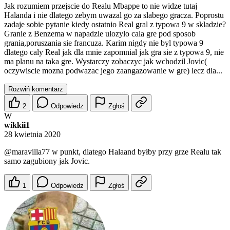
Jak rozumiem przejscie do Realu Mbappe to nie widze tutaj
Halanda i nie dlatego zebym uwazal go za slabego gracza. Poprostu
zadaje sobie pytanie kiedy ostatnio Real gral z typowa 9 w skladzie?
Granie z Benzema w napadzie ulozylo cala gre pod sposob
grania,poruszania sie francuza. Karim nigdy nie byl typowa 9
dlatego caly Real jak dla mnie zapomnial jak gra sie z typowa 9, nie
ma planu na taka gre. Wystarczy zobaczyc jak wchodzil Jovic(
oczywiscie mozna podwazac jego zaangazowanie w gre) lecz dla...
Rozwiń komentarz
2
Odpowiedz
Zgłoś
W
wikkii1
28 kwietnia 2020
@maravilla77
w punkt, dlatego Halaand byłby przy grze Realu tak
samo zagubiony jak Jovic.
1
Odpowiedz
Zgłoś